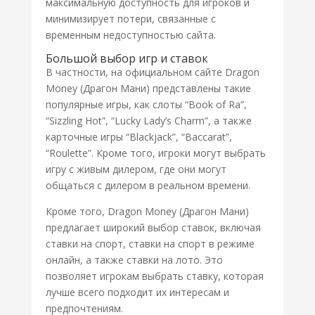
максимальную доступность для игроков и
минимизирует потери, связанные с
временным недоступностью сайта.
Большой выбор игр и ставок
В частности, на официальном сайте Dragon
Money (Драгон Мани) представлены такие
популярные игры, как слоты “Book of Ra”,
“Sizzling Hot”, “Lucky Lady’s Charm”, а также
карточные игры “Blackjack”, “Baccarat”,
“Roulette”. Кроме того, игроки могут выбрать
игру с живым дилером, где они могут
общаться с дилером в реальном времени.
Кроме того, Dragon Money (Драгон Мани)
предлагает широкий выбор ставок, включая
ставки на спорт, ставки на спорт в режиме
онлайн, а также ставки на лото. Это
позволяет игрокам выбрать ставку, которая
лучше всего подходит их интересам и
предпочтениям.