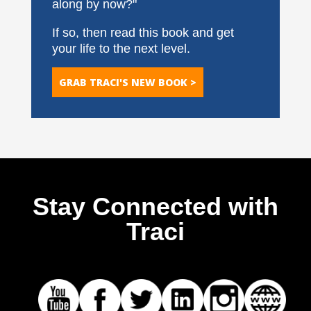
along by now?"
If so, then read this book and get
your life to the next level.
GRAB TRACI'S NEW BOOK >
Stay Connected with
Traci