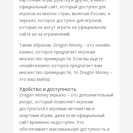
официальный сайт, который доступен для
игроков из многих стран, включая Россию, и
зеркало, которое доступно для игроков,
которые не могут играть на официальном
сайте из-за ограничений.
Таким образом, Dragon Money – это онлайн-
казино, которое предлагает игрокам
множество преимуществ. Если вы ищете
онлайн-казино, которое предлагает вам
множество преимуществ, то Dragon Money –
это ваш выбор.
Удобство и доступность
Dragon Money зеркало – это дополнительный
ресурс, который позволяет игрокам
доступаться к игровым автоматам и
азартным играм, даже если официальный
сайт временно недоступен. Это
обеспечивает максимальную доступность и