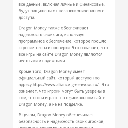
все данные, включая личные и финансовые,
будут защищены от несанкционированного
доступа.
Dragon Money также обеспечивает
надежность своих игр, используя
программное обеспечение, которое прошло
строгие тесты и проверки. Это означает, что
все игры на сайте Dragon Money являются
честными и надежными.
Кроме того, Dragon Money имеет
официальный сайт, который доступен по
адресу https://www.alliance-greenwood.ru/ . Это
означает, что игроки могут быть уверены в
том, что они играют на официальном сайте
Dragon Money, а не на подделке.
В целом, Dragon Money обеспечивает
безопасность и надежность своих игроков,
используя современные технологии и