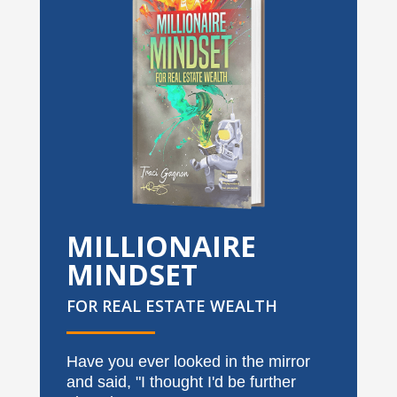
MILLIONAIRE
MINDSET
FOR REAL ESTATE WEALTH
Have you ever looked in the mirror
and said, "I thought I'd be further