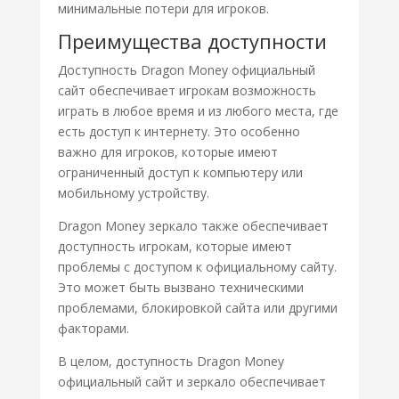
минимальные потери для игроков.
Преимущества доступности
Доступность Dragon Money официальный
сайт обеспечивает игрокам возможность
играть в любое время и из любого места, где
есть доступ к интернету. Это особенно
важно для игроков, которые имеют
ограниченный доступ к компьютеру или
мобильному устройству.
Dragon Money зеркало также обеспечивает
доступность игрокам, которые имеют
проблемы с доступом к официальному сайту.
Это может быть вызвано техническими
проблемами, блокировкой сайта или другими
факторами.
В целом, доступность Dragon Money
официальный сайт и зеркало обеспечивает