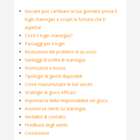
Giocare può cambiare la tua giornata: prova il
login starvegas e scopri la fortuna che ti
aspetta!
Cos’è il login starvegas?
Passaggi per il login
Risoluzione dei problemi di accesso
Vantaggi di scelta di starvegas
Promozioni e bonus
Tipologie di giochi disponibili
Come massimizzare le tue vincite
Strategie di gioco efficaci
Importanza della responsabilità nel gioco
Assistenza clienti su starvegas
Modalità di contatto
Feedback degli utenti
Conclusione