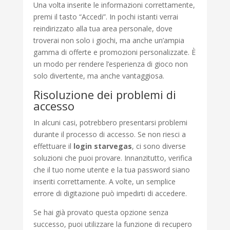
Una volta inserite le informazioni correttamente,
premi il tasto “Accedi”. In pochi istanti verrai
reindirizzato alla tua area personale, dove
troverai non solo i giochi, ma anche un’ampia
gamma di offerte e promozioni personalizzate. È
un modo per rendere l’esperienza di gioco non
solo divertente, ma anche vantaggiosa.
Risoluzione dei problemi di
accesso
In alcuni casi, potrebbero presentarsi problemi
durante il processo di accesso. Se non riesci a
effettuare il
login starvegas
, ci sono diverse
soluzioni che puoi provare. Innanzitutto, verifica
che il tuo nome utente e la tua password siano
inseriti correttamente. A volte, un semplice
errore di digitazione può impedirti di accedere.
Se hai già provato questa opzione senza
successo, puoi utilizzare la funzione di recupero