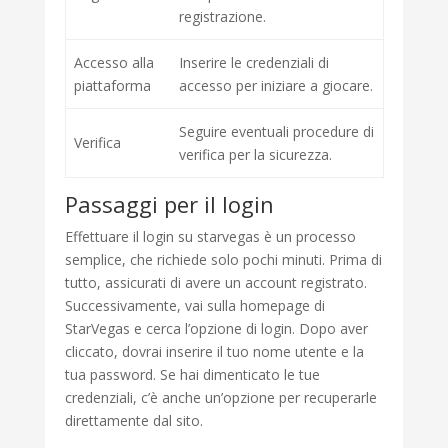
registrazione.
Accesso alla
Inserire le credenziali di
piattaforma
accesso per iniziare a giocare.
Seguire eventuali procedure di
Verifica
verifica per la sicurezza.
Passaggi per il login
Effettuare il login su starvegas è un processo
semplice, che richiede solo pochi minuti. Prima di
tutto, assicurati di avere un account registrato.
Successivamente, vai sulla homepage di
StarVegas e cerca l’opzione di login. Dopo aver
cliccato, dovrai inserire il tuo nome utente e la
tua password. Se hai dimenticato le tue
credenziali, c’è anche un’opzione per recuperarle
direttamente dal sito.