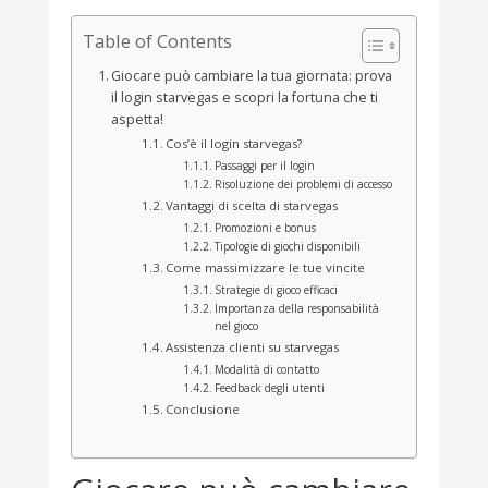
Table of Contents
Giocare può cambiare la tua giornata: prova
il login starvegas e scopri la fortuna che ti
aspetta!
Cos’è il login starvegas?
Passaggi per il login
Risoluzione dei problemi di accesso
Vantaggi di scelta di starvegas
Promozioni e bonus
Tipologie di giochi disponibili
Come massimizzare le tue vincite
Strategie di gioco efficaci
Importanza della responsabilità
nel gioco
Assistenza clienti su starvegas
Modalità di contatto
Feedback degli utenti
Conclusione