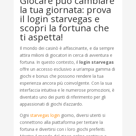
Giocare può cambiare
la tua giornata: prova
il login starvegas e
scopri la fortuna che
ti aspetta!
Il mondo dei casinò è affascinante, e da sempre
attira milioni di giocatori in cerca di avventura e
fortuna. In questo contesto, il
login starvegas
offre un accesso esclusivo a un’ampia gamma di
giochi e bonus che possono rendere la tua
esperienza ancora più coinvolgente. Con la sua
interfaccia intuitiva e le numerose promozioni, è
diventato uno dei punti di riferimento per gli
appassionati di giochi d’azzardo.
Ogni
starvegas login
giorno, diversi utenti si
connettono alla piattaforma per tentare la
fortuna e divertirsi con i loro giochi preferiti.