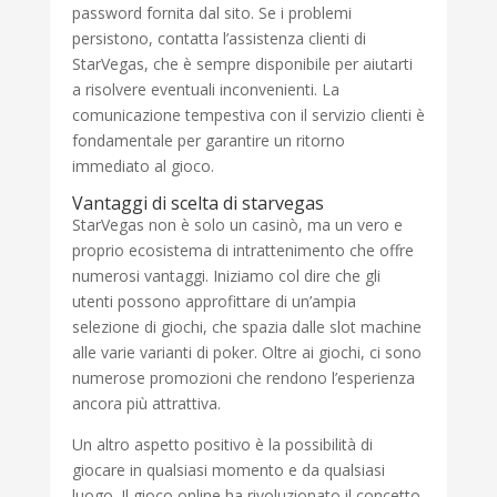
password fornita dal sito. Se i problemi
persistono, contatta l’assistenza clienti di
StarVegas, che è sempre disponibile per aiutarti
a risolvere eventuali inconvenienti. La
comunicazione tempestiva con il servizio clienti è
fondamentale per garantire un ritorno
immediato al gioco.
Vantaggi di scelta di starvegas
StarVegas non è solo un casinò, ma un vero e
proprio ecosistema di intrattenimento che offre
numerosi vantaggi. Iniziamo col dire che gli
utenti possono approfittare di un’ampia
selezione di giochi, che spazia dalle slot machine
alle varie varianti di poker. Oltre ai giochi, ci sono
numerose promozioni che rendono l’esperienza
ancora più attrattiva.
Un altro aspetto positivo è la possibilità di
giocare in qualsiasi momento e da qualsiasi
luogo. Il gioco online ha rivoluzionato il concetto