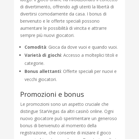
di divertimento, offrendo agli utenti la libertà di
divertirsi comodamente da casa. I bonus di
benvenuto e le offerte speciali possono
aumentare le possibilità di vincita e attrarre
sempre più nuovi giocatori.
Comodità
: Gioca da dove vuoi e quando vuoi.
Varietà di giochi
: Accesso a molteplici titoli e
categorie.
Bonus allettanti
: Offerte speciali per nuovi e
vecchi giocatori.
Promozioni e bonus
Le promozioni sono un aspetto cruciale che
distingue StarVegas da altri casinò online. Ogni
nuovo giocatore può sperimentare un generoso
bonus di benvenuto al momento della
registrazione, che consente di iniziare il gioco