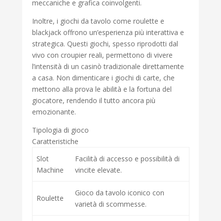
meccaniche e grafica coinvolgenti.
Inoltre, i giochi da tavolo come roulette e
blackjack offrono un’esperienza più interattiva e
strategica. Questi giochi, spesso riprodotti dal
vivo con croupier reali, permettono di vivere
l’intensità di un casinò tradizionale direttamente
a casa. Non dimenticare i giochi di carte, che
mettono alla prova le abilità e la fortuna del
giocatore, rendendo il tutto ancora più
emozionante.
Tipologia di gioco
Caratteristiche
Slot
Facilità di accesso e possibilità di
Machine
vincite elevate.
Gioco da tavolo iconico con
Roulette
varietà di scommesse.