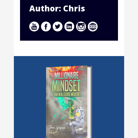
Author: Chris