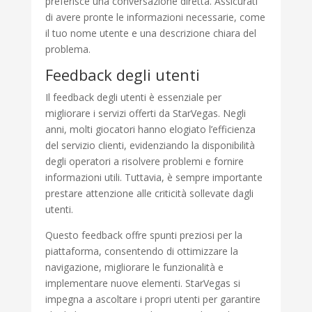
preferisce una conversazione diretta. Assicurati
di avere pronte le informazioni necessarie, come
il tuo nome utente e una descrizione chiara del
problema.
Feedback degli utenti
Il feedback degli utenti è essenziale per
migliorare i servizi offerti da StarVegas. Negli
anni, molti giocatori hanno elogiato l’efficienza
del servizio clienti, evidenziando la disponibilità
degli operatori a risolvere problemi e fornire
informazioni utili. Tuttavia, è sempre importante
prestare attenzione alle criticità sollevate dagli
utenti.
Questo feedback offre spunti preziosi per la
piattaforma, consentendo di ottimizzare la
navigazione, migliorare le funzionalità e
implementare nuove elementi. StarVegas si
impegna a ascoltare i propri utenti per garantire