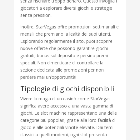
senza rischiare troppo denaro. Questo invoglia i
giocatori a esplorare diversi giochi e strategie
senza pressioni.
Inoltre, StarVegas offre promozioni settimanali e
mensili che premiano la lealtà dei suoi utenti.
Esplorando regolarmente il sito, puoi scoprire
nuove offerte che possono garantire giochi
gratuiti, bonus sul deposito e persino premi
speciali. Non dimenticare di controllare la
sezione dedicata alle promozioni per non
perdere mai un’opportunità!
Tipologie di giochi disponibili
Vivere la magia di un casinò come StarVegas
significa avere accesso a una vasta gamma di
giochi. Le slot machine rappresentano una delle
categorie più popolari, grazie alla loro facilità di
gioco e alle potenziali vincite elevate. Dai temi
classici a quelli moderni, ogni slot presenta