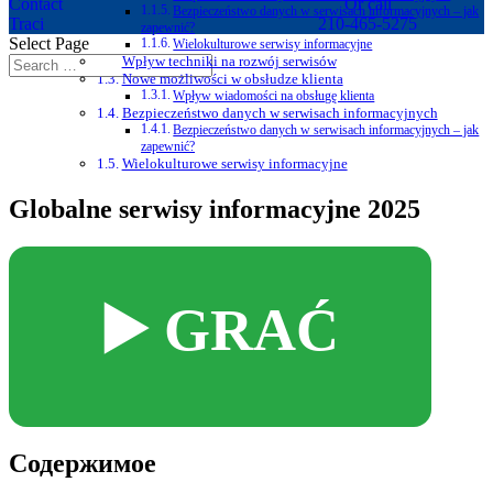
Contact
Or call
Bezpieczeństwo danych w serwisach informacyjnych – jak
Traci
210-465-5275
zapewnić?
Select Page
Wielokulturowe serwisy informacyjne
Wpływ techniki na rozwój serwisów
Nowe możliwości w obsłudze klienta
Wpływ wiadomości na obsługę klienta
Bezpieczeństwo danych w serwisach informacyjnych
Bezpieczeństwo danych w serwisach informacyjnych – jak
zapewnić?
Wielokulturowe serwisy informacyjne
Globalne serwisy informacyjne 2025
▶️ GRAĆ
Содержимое