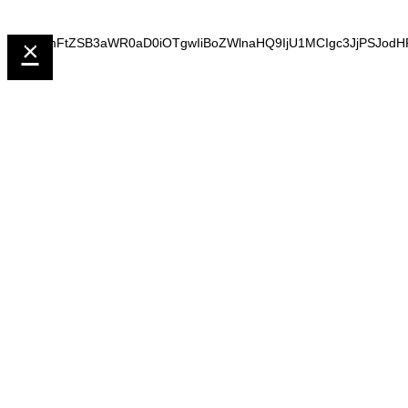
×
PGlmcmFtZSB3aWR0aD0iOTgwIiBoZWlnaHQ9IjU1MCIgc3JjPSJodH