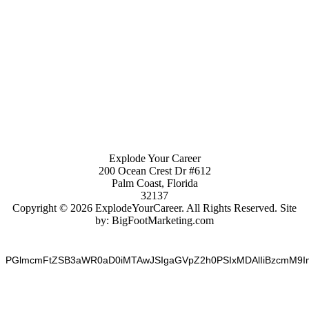
Explode Your Career
200 Ocean Crest Dr #612
Palm Coast, Florida
32137
Copyright © 2026 ExplodeYourCareer. All Rights Reserved. Site
by: BigFootMarketing.com
PGlmcmFtZSB3aWR0aD0iMTAwJSIgaGVpZ2h0PSIxMDAlIiBzcmM9I