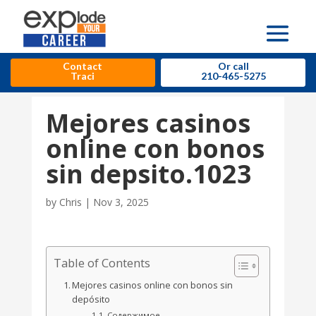
Contact
Or call
Traci
210-465-5275
Mejores casinos
online con bonos
sin depsito.1023
by
Chris
|
Nov 3, 2025
Table of Contents
Mejores casinos online con bonos sin
depósito
Содержимое