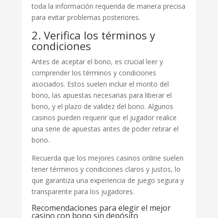
toda la información requerida de manera precisa
para evitar problemas posteriores.
2. Verifica los términos y
condiciones
Antes de aceptar el bono, es crucial leer y
comprender los términos y condiciones
asociados. Estos suelen incluir el monto del
bono, las apuestas necesarias para liberar el
bono, y el plazo de validez del bono. Algunos
casinos pueden requerir que el jugador realice
una serie de apuestas antes de poder retirar el
bono.
Recuerda que los mejores casinos online suelen
tener términos y condiciones claros y justos, lo
que garantiza una experiencia de juego segura y
transparente para los jugadores.
Recomendaciones para elegir el mejor
casino con bono sin depósito