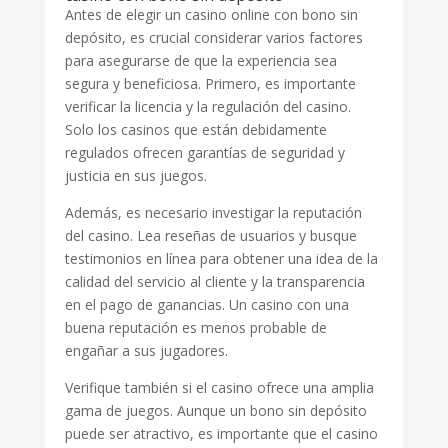
Antes de elegir un casino online con bono sin
depósito, es crucial considerar varios factores
para asegurarse de que la experiencia sea
segura y beneficiosa. Primero, es importante
verificar la licencia y la regulación del casino.
Solo los casinos que están debidamente
regulados ofrecen garantías de seguridad y
justicia en sus juegos.
Además, es necesario investigar la reputación
del casino. Lea reseñas de usuarios y busque
testimonios en línea para obtener una idea de la
calidad del servicio al cliente y la transparencia
en el pago de ganancias. Un casino con una
buena reputación es menos probable de
engañar a sus jugadores.
Verifique también si el casino ofrece una amplia
gama de juegos. Aunque un bono sin depósito
puede ser atractivo, es importante que el casino