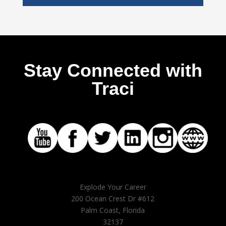
Stay Connected with
Traci
Explode Your Career
200 Ocean Crest Dr #612
Palm Coast, Florida
32137