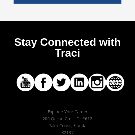
Stay Connected with
Traci
Explode Your Career
200 Ocean Crest Dr #612
Palm Coast, Florida
32137