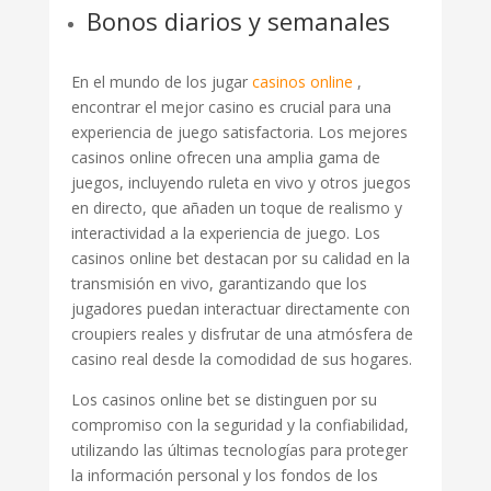
Bonos diarios y semanales
En el mundo de los jugar
casinos online
,
encontrar el mejor casino es crucial para una
experiencia de juego satisfactoria. Los mejores
casinos online ofrecen una amplia gama de
juegos, incluyendo ruleta en vivo y otros juegos
en directo, que añaden un toque de realismo y
interactividad a la experiencia de juego. Los
casinos online bet destacan por su calidad en la
transmisión en vivo, garantizando que los
jugadores puedan interactuar directamente con
croupiers reales y disfrutar de una atmósfera de
casino real desde la comodidad de sus hogares.
Los casinos online bet se distinguen por su
compromiso con la seguridad y la confiabilidad,
utilizando las últimas tecnologías para proteger
la información personal y los fondos de los