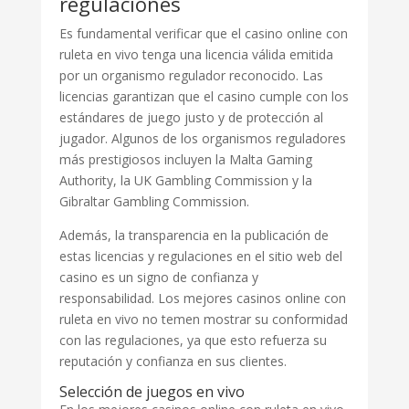
regulaciones
Es fundamental verificar que el casino online con
ruleta en vivo tenga una licencia válida emitida
por un organismo regulador reconocido. Las
licencias garantizan que el casino cumple con los
estándares de juego justo y de protección al
jugador. Algunos de los organismos reguladores
más prestigiosos incluyen la Malta Gaming
Authority, la UK Gambling Commission y la
Gibraltar Gambling Commission.
Además, la transparencia en la publicación de
estas licencias y regulaciones en el sitio web del
casino es un signo de confianza y
responsabilidad. Los mejores casinos online con
ruleta en vivo no temen mostrar su conformidad
con las regulaciones, ya que esto refuerza su
reputación y confianza en sus clientes.
Selección de juegos en vivo