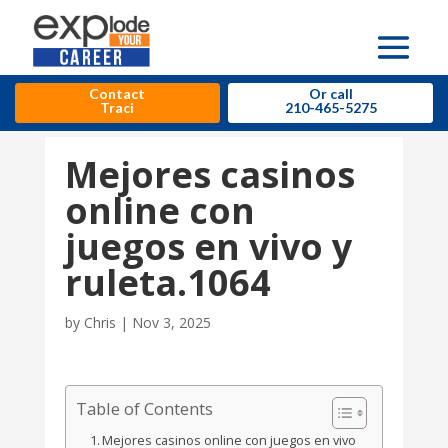
Contact
Or call
Traci
210-465-5275
Mejores casinos
online con
juegos en vivo y
ruleta.1064
by
Chris
|
Nov 3, 2025
Table of Contents
Mejores casinos online con juegos en vivo