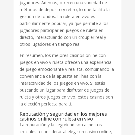
jugadores. Además, ofrecen una variedad de
métodos de depósito y retiro, lo que facilita la
gestión de fondos. La ruleta en vivo es
particularmente popular, ya que permite a los
jugadores participar en juegos de ruleta en
directo, interactuando con un croupier real y
otros jugadores en tiempo real.
En resumen, los mejores casinos online con
juegos en vivo y ruleta ofrecen una experiencia
de juego emocionante y realista, combinando la
conveniencia de la apuesta en línea con la
interactividad de los juegos en vivo. Si estás
buscando un lugar para disfrutar de juegos de
ruleta y otros juegos en vivo, estos casinos son
la elección perfecta para ti.
Reputación y seguridad en los mejores
casinos online con ruleta en vivo
La reputación y la seguridad son aspectos
cruciales a considerar al elegir un casino online,