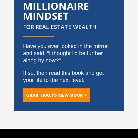
MILLIONAIRE
MINDSET
FOR REAL ESTATE WEALTH
Have you ever looked in the mirror
and said, "I thought I'd be further
along by now?"
If so, then read this book and get
your life to the next level.
GRAB TRACI'S NEW BOOK >