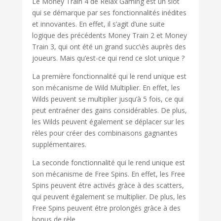
Le Money Train 4 de Relax Gaming est un slot
qui se démarque par ses fonctionnalités inédites
et innovantes. En effet, il s’agit d’une suite
logique des précédents Money Train 2 et Money
Train 3, qui ont été un grand succ\ès auprès des
joueurs. Mais qu’est-ce qui rend ce slot unique ?
La première fonctionnalité qui le rend unique est
son mécanisme de Wild Multiplier. En effet, les
Wilds peuvent se multiplier jusqu’à 5 fois, ce qui
peut entraéner des gains considérables. De plus,
les Wilds peuvent également se déplacer sur les
rèles pour créer des combinaisons gagnantes
supplémentaires.
La seconde fonctionnalité qui le rend unique est
son mécanisme de Free Spins. En effet, les Free
Spins peuvent étre activés gràce à des scatters,
qui peuvent également se multiplier. De plus, les
Free Spins peuvent étre prolongés gràce à des
bonus de rèle.