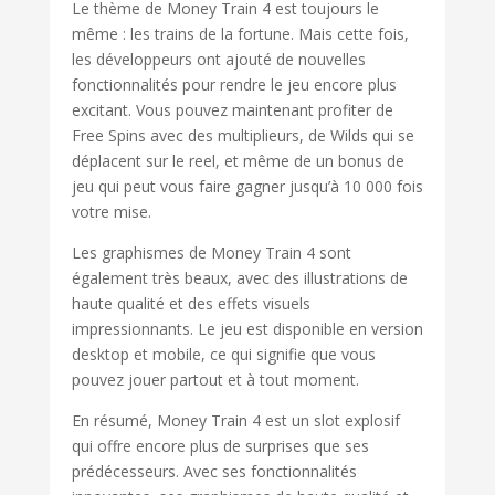
Le thème de Money Train 4 est toujours le
même : les trains de la fortune. Mais cette fois,
les développeurs ont ajouté de nouvelles
fonctionnalités pour rendre le jeu encore plus
excitant. Vous pouvez maintenant profiter de
Free Spins avec des multiplieurs, de Wilds qui se
déplacent sur le reel, et même de un bonus de
jeu qui peut vous faire gagner jusqu’à 10 000 fois
votre mise.
Les graphismes de Money Train 4 sont
également très beaux, avec des illustrations de
haute qualité et des effets visuels
impressionnants. Le jeu est disponible en version
desktop et mobile, ce qui signifie que vous
pouvez jouer partout et à tout moment.
En résumé, Money Train 4 est un slot explosif
qui offre encore plus de surprises que ses
prédécesseurs. Avec ses fonctionnalités