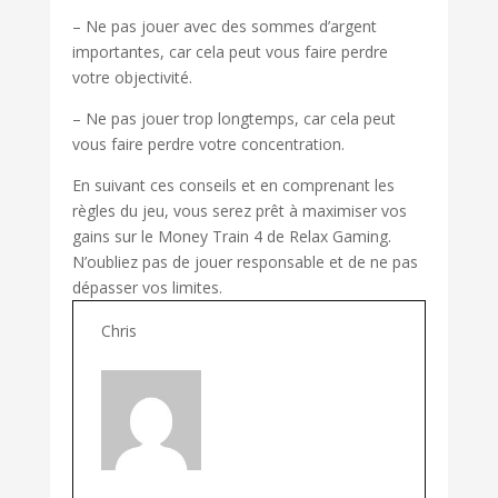
– Ne pas jouer avec des sommes d’argent
importantes, car cela peut vous faire perdre
votre objectivité.
– Ne pas jouer trop longtemps, car cela peut
vous faire perdre votre concentration.
En suivant ces conseils et en comprenant les
règles du jeu, vous serez prêt à maximiser vos
gains sur le Money Train 4 de Relax Gaming.
N’oubliez pas de jouer responsable et de ne pas
dépasser vos limites.
Chris