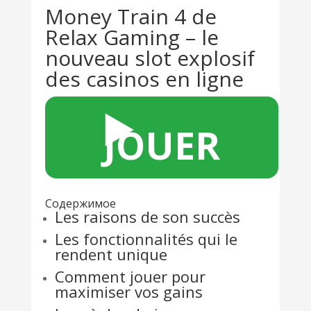
Money Train 4 de
Relax Gaming – le
nouveau slot explosif
des casinos en ligne
▶️
JOUER
Содержимое
Les raisons de son succès
Les fonctionnalités qui le
rendent unique
Comment jouer pour
maximiser vos gains