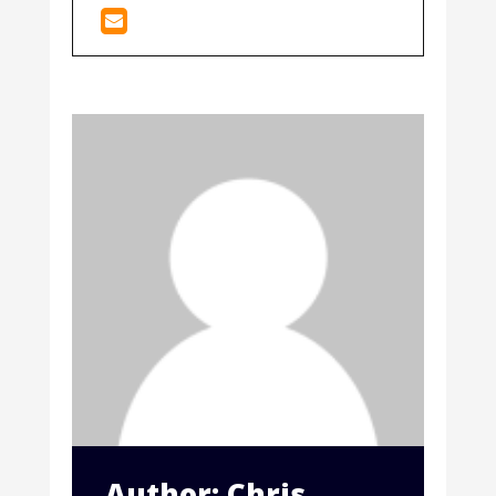
Author: Chris