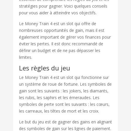
stratégies pour gagner. Voici quelques conseils
pour vous aider à atteindre vos objectifs.
Le Money Train 4 est un slot qui offre de
nombreuses opportunités de gain, mais il est
également important de gérer vos finances pour
éviter les pertes. Il est donc recommandé de
définir un budget et de ne pas dépasser les
limites.
Les règles du jeu
Le Money Train 4 est un slot qui fonctionne sur
un système de roue de fortune. Les symboles de
gain sont les suivants : les jokers, les diamants,
les rubis, les saphirs et les émeraudes. Les
symboles de perte sont les suivants : les cœurs,
les carreaux, les têtes de mort et les croix.
Le but du jeu est de gagner des gains en alignant
des symboles de gain sur les lignes de paiement.