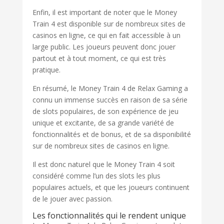
Enfin, il est important de noter que le Money
Train 4 est disponible sur de nombreux sites de
casinos en ligne, ce qui en fait accessible à un
large public. Les joueurs peuvent donc jouer
partout et à tout moment, ce qui est très
pratique.
En résumé, le Money Train 4 de Relax Gaming a
connu un immense succès en raison de sa série
de slots populaires, de son expérience de jeu
unique et excitante, de sa grande variété de
fonctionnalités et de bonus, et de sa disponibilité
sur de nombreux sites de casinos en ligne.
Il est donc naturel que le Money Train 4 soit
considéré comme l’un des slots les plus
populaires actuels, et que les joueurs continuent
de le jouer avec passion.
Les fonctionnalités qui le rendent unique