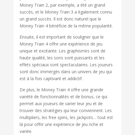
Money Train 2, par exemple, a été un grand
succès, et le Money Train 3 a également connu
un grand succès. Il est donc naturel que le
Money Train 4 bénéficie de la même popularité.
Ensuite, il est important de souligner que le
Money Train 4 offre une expérience de jeu
unique et excitante. Les graphismes sont de
haute qualité, les sons sont puissants et les
effets spéciaux sont spectaculaires. Les joueurs
sont donc immergés dans un univers de jeu qui
est à la fois captivant et addictif.
De plus, le Money Train 4 offre une grande
variété de fonctionnalités et de bonus, ce qui
permet aux joueurs de varier leur jeu et de
trouver des stratégies qui leur conviennent. Les
multipliers, les free spins, les jackpots… tout est
là pour offrir une expérience de jeu riche et
variée.