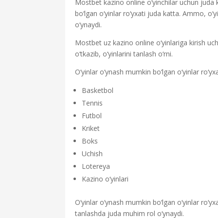
Mostbet kazino online o‘yinchilar uchun jud
bo‘lgan o‘yinlar ro‘yxati juda katta. Ammo, o‘yi
o‘ynaydi.
Mostbet uz kazino online o‘yinlariga kirish uch
o‘tkazib, o‘yinlarini tanlash o‘rni.
O‘yinlar o‘ynash mumkin bo‘lgan o‘yinlar ro‘yxa
Basketbol
Tennis
Futbol
Kriket
Boks
Uchish
Lotereya
Kazino o‘yinlari
O‘yinlar o‘ynash mumkin bo‘lgan o‘yinlar ro‘yxat
tanlashda juda muhim rol o‘ynaydi.