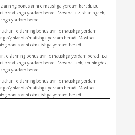
‘zlarining bonuslarini o‘rnatishga yordam beradi. Bu
larini o‘rnatishga yordam beradi. Mostbet uz, shuningdek,
atishga yordam beradi.
r uchun, o‘zlarining bonuslarini o‘rnatishga yordam
ning o‘yinlarini o‘rnatishga yordam beradi. Mostbet
ining bonuslarini o‘rnatishga yordam beradi.
un, o‘zlarining bonuslarini o‘rnatishga yordam beradi. Bu
larini o‘rnatishga yordam beradi. Mostbet apk, shuningdek,
atishga yordam beradi.
r uchun, o‘zlarining bonuslarini o‘rnatishga yordam
ning o‘yinlarini o‘rnatishga yordam beradi. Mostbet
ining bonuslarini o‘rnatishga yordam beradi.