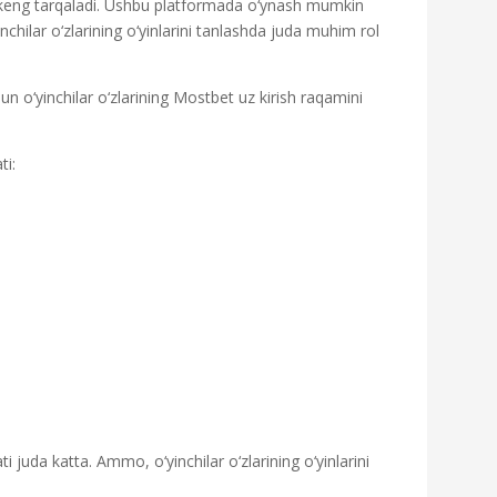
a keng tarqaladi. Ushbu platformada o‘ynash mumkin
nchilar o‘zlarining o‘yinlarini tanlashda juda muhim rol
un o‘yinchilar o‘zlarining Mostbet uz kirish raqamini
ti:
i juda katta. Ammo, o‘yinchilar o‘zlarining o‘yinlarini