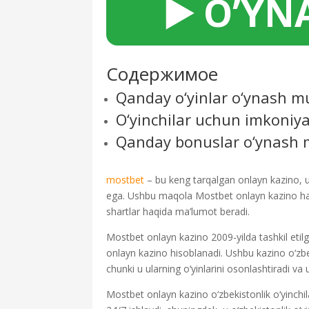
▶️ O’Y
Содержимое
Qanday o‘yinlar o‘ynash 
O‘yinchilar uchun imkoniya
Qanday bonuslar o‘ynash
mostbet
– bu keng tarqalgan onlayn kazino, u
ega. Ushbu maqola Mostbet onlayn kazino haqi
shartlar haqida ma’lumot beradi.
Mostbet onlayn kazino 2009-yilda tashkil etil
onlayn kazino hisoblanadi. Ushbu kazino o‘zb
chunki u ularning o‘yinlarini osonlashtiradi va
Mostbet onlayn kazino o‘zbekistonlik o‘yinchi