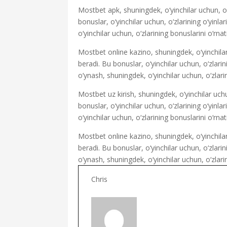
Mostbet apk, shuningdek, o‘yinchilar uchun, o
bonuslar, o‘yinchilar uchun, o‘zlarining o‘yin
o‘yinchilar uchun, o‘zlarining bonuslarini o‘rn
Mostbet online kazino, shuningdek, o‘yinchila
beradi. Bu bonuslar, o‘yinchilar uchun, o‘zlari
o’ynash, shuningdek, o‘yinchilar uchun, o‘zlar
Mostbet uz kirish, shuningdek, o‘yinchilar uch
bonuslar, o‘yinchilar uchun, o‘zlarining o‘yin
o‘yinchilar uchun, o‘zlarining bonuslarini o‘rn
Mostbet online kazino, shuningdek, o‘yinchila
beradi. Bu bonuslar, o‘yinchilar uchun, o‘zlari
o’ynash, shuningdek, o‘yinchilar uchun, o‘zlar
Chris