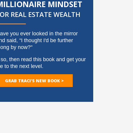
MILLIONAIRE MINDSET
FOR REAL ESTATE WEALTH
ave you ever looked in the mirror
nd said, "I thought I'd be further
long by now?"
f so, then read this book and get your
ife to the next level.
GRAB TRACI'S NEW BOOK >