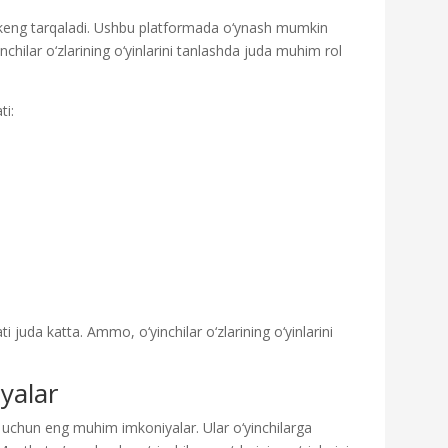
a keng tarqaladi. Ushbu platformada o‘ynash mumkin
nchilar o‘zlarining o‘yinlarini tanlashda juda muhim rol
ti:
i juda katta. Ammo, o‘yinchilar o‘zlarining o‘yinlarini
yalar
r uchun eng muhim imkoniyalar. Ular o‘yinchilarga