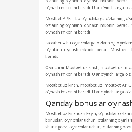
o‘zlarining o‘yinlarini o‘ynash imkonini beradi.
o‘ynash imkonini beradi. Ular o‘yinchilarga o‘zl
Mostbet APK – bu o‘yinchilarga o‘zlarining o‘yi
o‘zlarining o‘yinlarini o‘ynash imkonini beradi.
o‘ynash imkonini beradi.
Mostbet – bu o‘yinchilarga o‘zlarining o‘yinlari
o‘yinlarini o‘ynash imkonini beradi. Mostbet – b
beradi.
O‘yinchilar Mostbet uz kirish, mostbet uz, mos
o‘ynash imkonini beradi. Ular o‘yinchilarga o‘zl
Mostbet uz kirish, mostbet uz, mostbet APK, mo
o‘ynash imkonini beradi. Ular o‘yinchilarga o‘zl
Qanday bonuslar o‘yna
Mostbet uz kirishdan keyin, o‘yinchilar o‘zlari
bonuslar, o‘yinchilar uchun, o‘zlarining o‘yinl
shuningdek, o‘yinchilar uchun, o‘zlarining bon