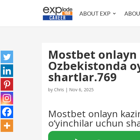
ABOUT EXP
ABOU
Mostbet onlayn
Ozbekistonda oy
shartlar.769
by
Chris
|
Nov 6, 2025
Mostbet onlayn kazi
o‘yinchilar uchun sha