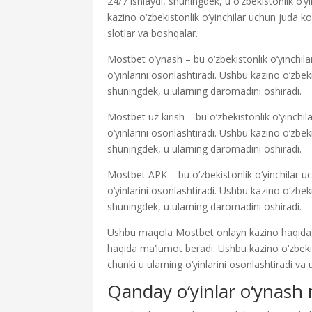
24/7 ishlaydi, shuningdek, u o‘zbekistonlik o‘y
kazino o‘zbekistonlik o‘yinchilar uchun juda ko
slotlar va boshqalar.
Mostbet o’ynash – bu o‘zbekistonlik o‘yinchi
o‘yinlarini osonlashtiradi. Ushbu kazino o‘zbeki
shuningdek, u ularning daromadini oshiradi.
Mostbet uz kirish – bu o‘zbekistonlik o‘yinch
o‘yinlarini osonlashtiradi. Ushbu kazino o‘zbeki
shuningdek, u ularning daromadini oshiradi.
Mostbet APK – bu o‘zbekistonlik o‘yinchilar 
o‘yinlarini osonlashtiradi. Ushbu kazino o‘zbeki
shuningdek, u ularning daromadini oshiradi.
Ushbu maqola Mostbet onlayn kazino haqida, s
haqida ma’lumot beradi. Ushbu kazino o‘zbeki
chunki u ularning o‘yinlarini osonlashtiradi va
Qanday o‘yinlar o‘ynas