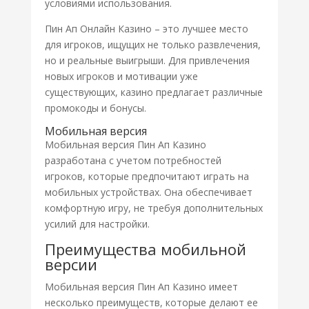
условиями использования.
Пин Ап Онлайн Казино – это лучшее место
для игроков, ищущих не только развлечения,
но и реальные выигрыши. Для привлечения
новых игроков и мотивации уже
существующих, казино предлагает различные
промокоды и бонусы.
Мобильная версия
Мобильная версия Пин Ап Казино
разработана с учетом потребностей
игроков, которые предпочитают играть на
мобильных устройствах. Она обеспечивает
комфортную игру, не требуя дополнительных
усилий для настройки.
Преимущества мобильной
версии
Мобильная версия Пин Ап Казино имеет
несколько преимуществ, которые делают ее