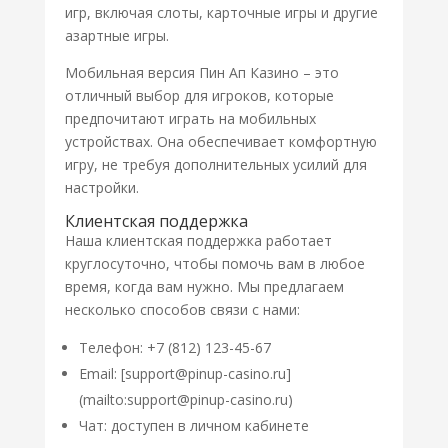
игр, включая слоты, карточные игры и другие
азартные игры.
Мобильная версия Пин Ап Казино – это
отличный выбор для игроков, которые
предпочитают играть на мобильных
устройствах. Она обеспечивает комфортную
игру, не требуя дополнительных усилий для
настройки.
Клиентская поддержка
Наша клиентская поддержка работает
круглосуточно, чтобы помочь вам в любое
время, когда вам нужно. Мы предлагаем
несколько способов связи с нами:
Телефон: +7 (812) 123-45-67
Email: [support@pinup-casino.ru]
(mailto:support@pinup-casino.ru)
Чат: доступен в личном кабинете