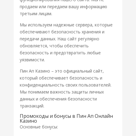
продаем или передаем вашу информацию
третьим лицам.
Мы используем надежные сервера, которые
обеспечивают безопасность хранения и
передачи данных. Наш сайт регулярно
обновляется, чтобы обеспечить
безопасность и предотвратить любые
уязвимости.
Пин Ап Казино – это официальный сайт,
который обеспечивает безопасность и
конфиденциальность своих пользователей.
Мы понимаем важность защиты личных
данных и обеспечения безопасности
транзакций.
Промокоды и бонусы в Пин Ап Онлайн
Казино
Основные бонусы: