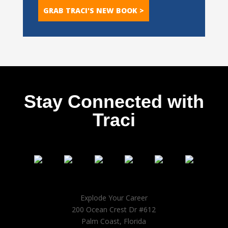
GRAB TRACI'S NEW BOOK >
Stay Connected with
Traci
Explode Your Career
200 Ocean Crest Dr #612
Palm Coast, Florida