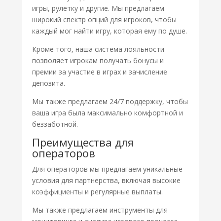
игры, рулетку и другие. Мы предлагаем
широкий спектр опций для игроков, чтобы
каждый мог найти игру, которая ему по душе.
Кроме того, наша система лояльности
позволяет игрокам получать бонусы и
премии за участие в играх и зачисление
депозита.
Мы также предлагаем 24/7 поддержку, чтобы
ваша игра была максимально комфортной и
беззаботной.
Преимущества для
операторов
Для операторов мы предлагаем уникальные
условия для партнерства, включая высокие
коэффициенты и регулярные выплаты.
Мы также предлагаем инструменты для