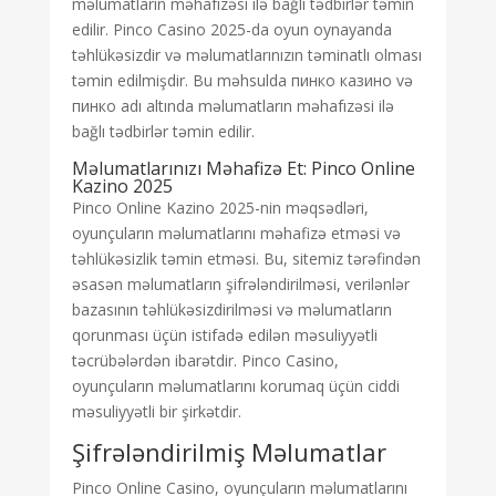
məlumatların məhafızəsi ilə bağlı tədbirlər təmin
edilir. Pinco Casino 2025-da oyun oynayanda
təhlükəsizdir və məlumatlarınızın təminatlı olması
təmin edilmişdir. Bu məhsulda пинко казино və
пинко adı altında məlumatların məhafızəsi ilə
bağlı tədbirlər təmin edilir.
Məlumatlarınızı Məhafizə Et: Pinco Online
Kazino 2025
Pinco Online Kazino 2025-nin məqsədləri,
oyunçuların məlumatlarını məhafizə etməsi və
təhlükəsizlik təmin etməsi. Bu, sitemiz tərəfindən
əsasən məlumatların şifrələndirilməsi, verilənlər
bazasının təhlükəsizdirilməsi və məlumatların
qorunması üçün istifadə edilən məsuliyyətli
təcrübələrdən ibarətdir. Pinco Casino,
oyunçuların məlumatlarını korumaq üçün ciddi
məsuliyyətli bir şirkətdir.
Şifrələndirilmiş Məlumatlar
Pinco Online Casino, oyunçuların məlumatlarını