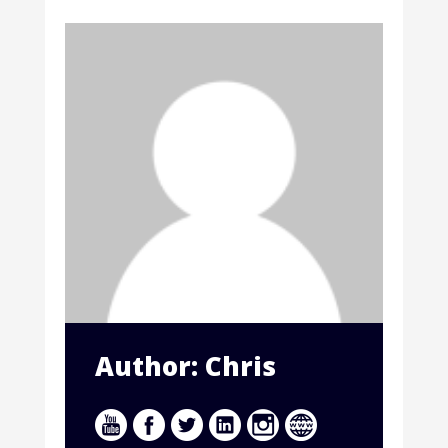
Author: Chris