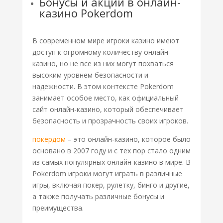
Бонусы и акции в онлайн-
казино Pokerdom
В современном мире игроки казино имеют
доступ к огромному количеству онлайн-
казино, но не все из них могут похваться
высоким уровнем безопасности и
надежности. В этом контексте Pokerdom
занимает особое место, как официальный
сайт онлайн-казино, который обеспечивает
безопасность и прозрачность своих игроков.
покердом
– это онлайн-казино, которое было
основано в 2007 году и с тех пор стало одним
из самых популярных онлайн-казино в мире. В
Pokerdom игроки могут играть в различные
игры, включая покер, рулетку, бинго и другие,
а также получать различные бонусы и
преимущества.