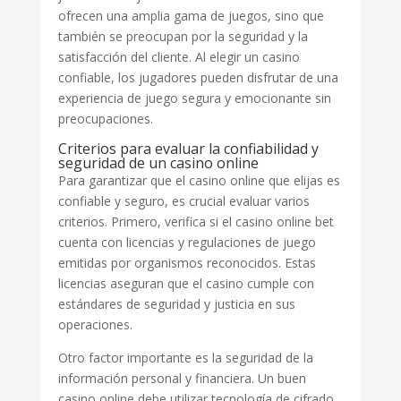
ofrecen una amplia gama de juegos, sino que
también se preocupan por la seguridad y la
satisfacción del cliente. Al elegir un casino
confiable, los jugadores pueden disfrutar de una
experiencia de juego segura y emocionante sin
preocupaciones.
Criterios para evaluar la confiabilidad y
seguridad de un casino online
Para garantizar que el casino online que elijas es
confiable y seguro, es crucial evaluar varios
criterios. Primero, verifica si el casino online bet
cuenta con licencias y regulaciones de juego
emitidas por organismos reconocidos. Estas
licencias aseguran que el casino cumple con
estándares de seguridad y justicia en sus
operaciones.
Otro factor importante es la seguridad de la
información personal y financiera. Un buen
casino online debe utilizar tecnología de cifrado