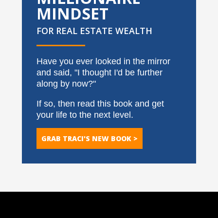
MINDSET
FOR REAL ESTATE WEALTH
Have you ever looked in the mirror
and said, "I thought I'd be further
along by now?"
If so, then read this book and get
your life to the next level.
GRAB TRACI'S NEW BOOK >