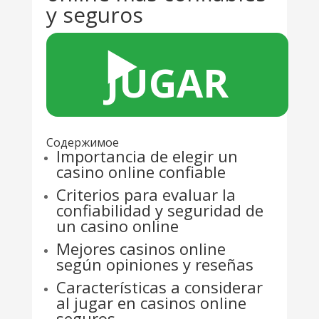
y seguros
▶️
JUGAR
Содержимое
Importancia de elegir un
casino online confiable
Criterios para evaluar la
confiabilidad y seguridad de
un casino online
Mejores casinos online
según opiniones y reseñas
Características a considerar
al jugar en casinos online
seguros