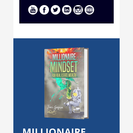
MILLIONAIRE