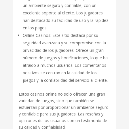
un ambiente seguro y confiable, con un
excelente soporte al cliente. Los jugadores
han destacado su facilidad de uso y la rapidez
en los pagos.
Online Casinos: Este sitio destaca por su
seguridad avanzada y su compromiso con la
privacidad de los jugadores. Ofrece un gran
número de juegos y bonificaciones, lo que ha
atraído a muchos usuarios. Los comentarios
positivos se centran en la calidad de los
juegos y la confiabilidad del servicio al cliente.
Estos casinos online no solo ofrecen una gran
variedad de juegos, sino que también se
esfuerzan por proporcionar un ambiente seguro
y confiable para sus jugadores. Las reseñas y
opiniones de los usuarios son un testimonio de
su calidad y confiabilidad.