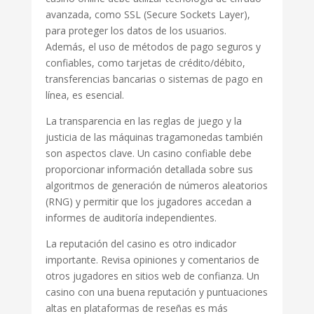
avanzada, como SSL (Secure Sockets Layer),
para proteger los datos de los usuarios.
Además, el uso de métodos de pago seguros y
confiables, como tarjetas de crédito/débito,
transferencias bancarias o sistemas de pago en
línea, es esencial.
La transparencia en las reglas de juego y la
justicia de las máquinas tragamonedas también
son aspectos clave. Un casino confiable debe
proporcionar información detallada sobre sus
algoritmos de generación de números aleatorios
(RNG) y permitir que los jugadores accedan a
informes de auditoría independientes.
La reputación del casino es otro indicador
importante. Revisa opiniones y comentarios de
otros jugadores en sitios web de confianza. Un
casino con una buena reputación y puntuaciones
altas en plataformas de reseñas es más