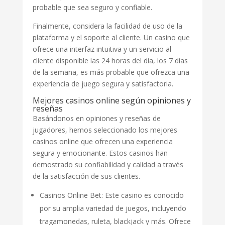
probable que sea seguro y confiable.
Finalmente, considera la facilidad de uso de la
plataforma y el soporte al cliente. Un casino que
ofrece una interfaz intuitiva y un servicio al
cliente disponible las 24 horas del día, los 7 días
de la semana, es más probable que ofrezca una
experiencia de juego segura y satisfactoria.
Mejores casinos online según opiniones y
reseñas
Basándonos en opiniones y reseñas de
jugadores, hemos seleccionado los mejores
casinos online que ofrecen una experiencia
segura y emocionante. Estos casinos han
demostrado su confiabilidad y calidad a través
de la satisfacción de sus clientes.
Casinos Online Bet: Este casino es conocido
por su amplia variedad de juegos, incluyendo
tragamonedas, ruleta, blackjack y más. Ofrece