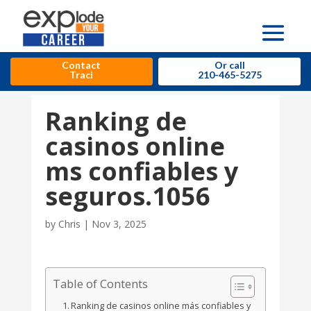
Contact
Or call
Traci
210-465-5275
Ranking de
casinos online
ms confiables y
seguros.1056
by
Chris
|
Nov 3, 2025
Table of Contents
Ranking de casinos online más confiables y