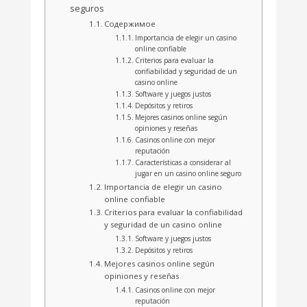
seguros
Содержимое
Importancia de elegir un casino
online confiable
Criterios para evaluar la
confiabilidad y seguridad de un
casino online
Software y juegos justos
Depósitos y retiros
Mejores casinos online según
opiniones y reseñas
Casinos online con mejor
reputación
Características a considerar al
jugar en un casino online seguro
Importancia de elegir un casino
online confiable
Criterios para evaluar la confiabilidad
y seguridad de un casino online
Software y juegos justos
Depósitos y retiros
Mejores casinos online según
opiniones y reseñas
Casinos online con mejor
reputación