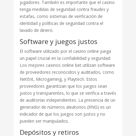
jugadores. También es importante que el casino
tenga medidas de seguridad contra fraudes y
estafas, como sistemas de verificación de
identidad y políticas de seguridad contra el
lavado de dinero.
Software y juegos justos
El software utilizado por el casino online juega
un papel crucial en la confiabilidad y seguridad.
Los mejores casinos online bet utilizan software
de proveedores reconocidos y auditados, como
NetEnt, Microgaming, y Playtech. Estos
proveedores garantizan que los juegos sean
justos y transparentes, lo que se verifica a través
de auditorías independientes. La presencia de un
generador de números aleatorios (RNG) es un
indicador de que los juegos son justos y no
pueden ser manipulados.
Depósitos y retiros