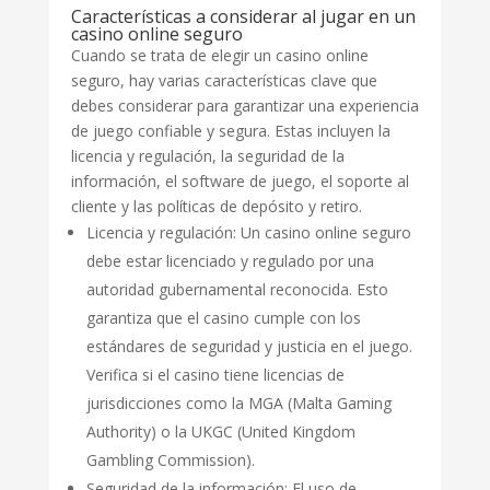
Características a considerar al jugar en un
casino online seguro
Cuando se trata de elegir un casino online
seguro, hay varias características clave que
debes considerar para garantizar una experiencia
de juego confiable y segura. Estas incluyen la
licencia y regulación, la seguridad de la
información, el software de juego, el soporte al
cliente y las políticas de depósito y retiro.
Licencia y regulación: Un casino online seguro
debe estar licenciado y regulado por una
autoridad gubernamental reconocida. Esto
garantiza que el casino cumple con los
estándares de seguridad y justicia en el juego.
Verifica si el casino tiene licencias de
jurisdicciones como la MGA (Malta Gaming
Authority) o la UKGC (United Kingdom
Gambling Commission).
Seguridad de la información: El uso de