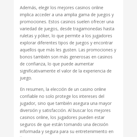
Además, elegir los mejores casinos online
implica acceder a una amplia gama de juegos y
promociones. Estos casinos suelen ofrecer una
variedad de juegos, desde tragamonedas hasta
ruletas y póker, lo que permite a los jugadores
explorar diferentes tipos de juegos y encontrar
aquellos que más les gusten. Las promociones y
bonos también son más generosas en casinos
de confianza, lo que puede aumentar
significativamente el valor de la experiencia de
juego.
En resumen, la elección de un casino online
confiable no solo protege los intereses del
jugador, sino que también asegura una mayor
diversión y satisfacción. Al buscar los mejores
casinos online, los jugadores pueden estar
seguros de que están tomando una decisión
informada y segura para su entretenimiento en