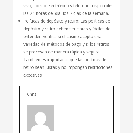
vivo, correo electrónico y teléfono, disponibles
las 24 horas del día, los 7 días de la semana.
Políticas de depósito y retiro: Las políticas de
depósito y retiro deben ser claras y fáciles de
entender. Verifica si el casino acepta una
variedad de métodos de pago y si los retiros
se procesan de manera rápida y segura.
También es importante que las políticas de
retiro sean justas y no impongan restricciones
excesivas.
Chris