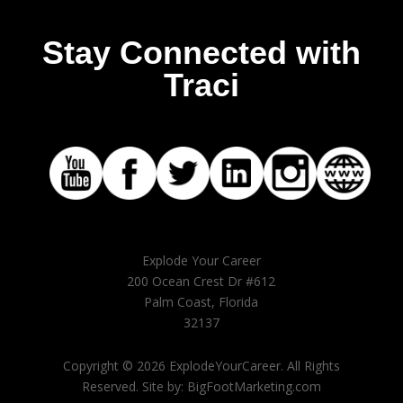
Stay Connected with
Traci
Explode Your Career
200 Ocean Crest Dr #612
Palm Coast, Florida
32137
Copyright © 2026 ExplodeYourCareer. All Rights
Reserved. Site by: BigFootMarketing.com