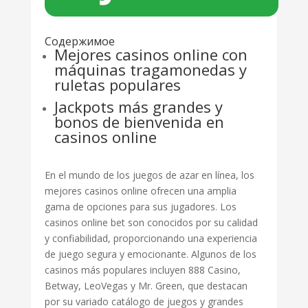
Содержимое
Mejores casinos online con
máquinas tragamonedas y
ruletas populares
Jackpots más grandes y
bonos de bienvenida en
casinos online
En el mundo de los juegos de azar en línea, los
mejores casinos online ofrecen una amplia
gama de opciones para sus jugadores. Los
casinos online bet son conocidos por su calidad
y confiabilidad, proporcionando una experiencia
de juego segura y emocionante. Algunos de los
casinos más populares incluyen 888 Casino,
Betway, LeoVegas y Mr. Green, que destacan
por su variado catálogo de juegos y grandes