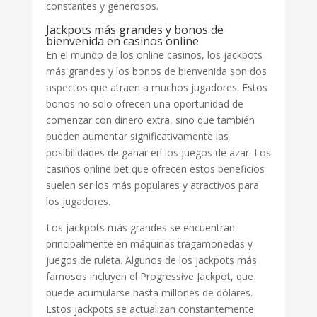
constantes y generosos.
Jackpots más grandes y bonos de
bienvenida en casinos online
En el mundo de los online casinos, los jackpots
más grandes y los bonos de bienvenida son dos
aspectos que atraen a muchos jugadores. Estos
bonos no solo ofrecen una oportunidad de
comenzar con dinero extra, sino que también
pueden aumentar significativamente las
posibilidades de ganar en los juegos de azar. Los
casinos online bet que ofrecen estos beneficios
suelen ser los más populares y atractivos para
los jugadores.
Los jackpots más grandes se encuentran
principalmente en máquinas tragamonedas y
juegos de ruleta. Algunos de los jackpots más
famosos incluyen el Progressive Jackpot, que
puede acumularse hasta millones de dólares.
Estos jackpots se actualizan constantemente