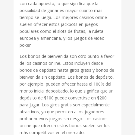
con cada apuesta, lo que significa que la
posibilidad de ganar es mayor cuanto más
tiempo se juega. Los mejores casinos online
suelen ofrecer estos jackpots en juegos
populares como el slots de frutas, la ruleta
europea y americana, y los juegos de video
poker.
Los bonos de bienvenida son otro punto a favor
de los casinos online. Estos incluyen desde
bonos de depósito hasta giros gratis y bonos de
bienvenida sin depósito. Los bonos de depósito,
por ejemplo, pueden ofrecer hasta el 100% del
monto inicial depositado, lo que significa que un
depósito de $100 puede convertirse en $200
para jugar. Los giros gratis son especialmente
atractivos, ya que permiten a los jugadores
probar nuevos juegos sin riesgo. Los casinos
online que ofrecen estos bonos suelen ser los
más competitivos en el mercado.