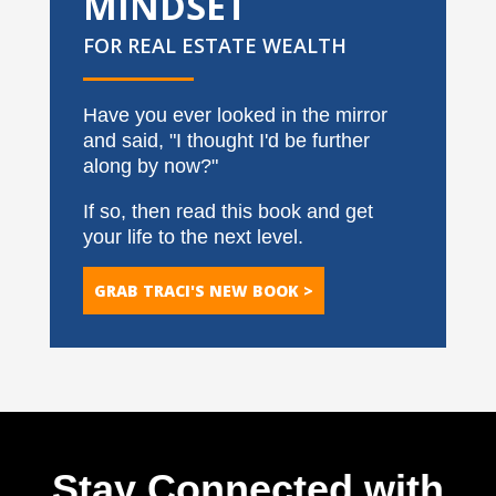
MINDSET
FOR REAL ESTATE WEALTH
Have you ever looked in the mirror
and said, "I thought I'd be further
along by now?"
If so, then read this book and get
your life to the next level.
GRAB TRACI'S NEW BOOK >
Stay Connected with