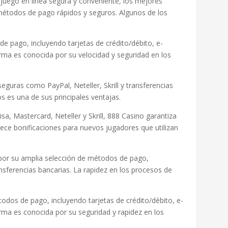
juego en línea segura y conveniente, los mejores
métodos de pago rápidos y seguros. Algunos de los
e pago, incluyendo tarjetas de crédito/débito, e-
orma es conocida por su velocidad y seguridad en los
guras como PayPal, Neteller, Skrill y transferencias
os es una de sus principales ventajas.
, Mastercard, Neteller y Skrill, 888 Casino garantiza
ece bonificaciones para nuevos jugadores que utilizan
 por su amplia selección de métodos de pago,
ransferencias bancarias. La rapidez en los procesos de
odos de pago, incluyendo tarjetas de crédito/débito, e-
orma es conocida por su seguridad y rapidez en los