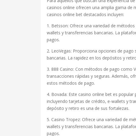
Para aquellos que buscan una experiencia de 
casinos online ofrecen una amplia gama de 
casinos online bet destacados incluyen:
1. Betsson: Ofrece una variedad de métodos d
wallets y transferencias bancarias. La plataf
pagos.
2. LeoVegas: Proporciona opciones de pago se
bancarias. La rapidez en los depósitos y retir
3. 888 Casino: Con métodos de pago como Visa
transacciones rápidas y seguras. Además, ofr
estos métodos de pago.
4. Bovada: Este casino online bet es popular
incluyendo tarjetas de crédito, e-wallets y t
depósito y retiro es una de sus fortalezas.
5. Casino Tropez: Ofrece una variedad de mét
wallets y transferencias bancarias. La plataf
pagos.