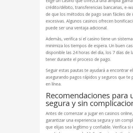
Elige un casino que ofrezca una amplia gama
crédito/débito, transferencias bancarias, e-w
de que los métodos de pago sean fáciles de u
excesivas. Algunos casinos ofrecen bonificac
puede ser una ventaja adicional.
Además, verifica si el casino tiene un sistema 
minimiza los tiempos de espera. Un buen casi
disponible las 24 horas del día, los 7 días d
tener durante el proceso de pago.
Seguir estas pautas te ayudará a encontrar e
asegurando pagos rápidos y seguros que te p
en línea.
Recomendaciones para u
segura y sin complicacio
Antes de comenzar a jugar en casinos online
garantizar una experiencia segura y sin compl
que elijas sea legítimo y confiable. Verifica s