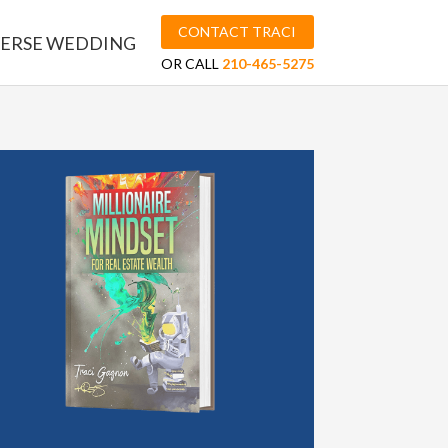
CONTACT TRACI
ERSE WEDDING
OR CALL
210-465-5275