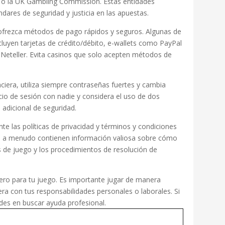
 o la UK Gambling Commission. Estas entidades
dares de seguridad y justicia en las apuestas.
ofrezca métodos de pago rápidos y seguros. Algunas de
luyen tarjetas de crédito/débito, e-wallets como PayPal
o Neteller. Evita casinos que solo acepten métodos de
ciera, utiliza siempre contraseñas fuertes y cambia
io de sesión con nadie y considera el uso de dos
 adicional de seguridad.
 las políticas de privacidad y términos y condiciones
icas a menudo contienen información valiosa sobre cómo
s de juego y los procedimientos de resolución de
nero para tu juego. Es importante jugar de manera
iera con tus responsabilidades personales o laborales. Si
udes en buscar ayuda profesional.