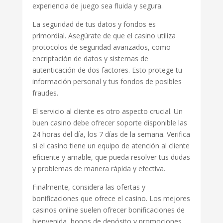
experiencia de juego sea fluida y segura.
La seguridad de tus datos y fondos es
primordial. Asegúrate de que el casino utiliza
protocolos de seguridad avanzados, como
encriptación de datos y sistemas de
autenticación de dos factores. Esto protege tu
información personal y tus fondos de posibles
fraudes.
El servicio al cliente es otro aspecto crucial. Un
buen casino debe ofrecer soporte disponible las
24 horas del día, los 7 días de la semana. Verifica
si el casino tiene un equipo de atención al cliente
eficiente y amable, que pueda resolver tus dudas
y problemas de manera rápida y efectiva.
Finalmente, considera las ofertas y
bonificaciones que ofrece el casino. Los mejores
casinos online suelen ofrecer bonificaciones de
bienvenida, bonos de depósito y promociones