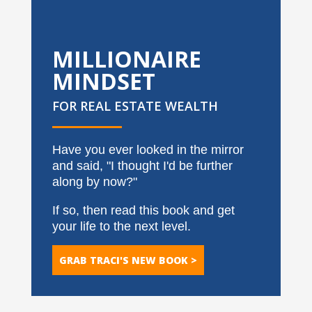
MILLIONAIRE
MINDSET
FOR REAL ESTATE WEALTH
Have you ever looked in the mirror
and said, "I thought I'd be further
along by now?"
If so, then read this book and get
your life to the next level.
GRAB TRACI'S NEW BOOK >