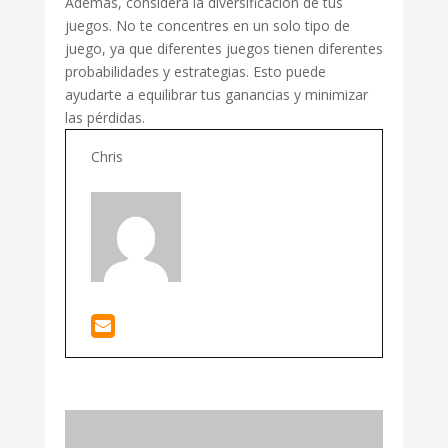
Además, considera la diversificación de tus
juegos. No te concentres en un solo tipo de
juego, ya que diferentes juegos tienen diferentes
probabilidades y estrategias. Esto puede
ayudarte a equilibrar tus ganancias y minimizar
las pérdidas.
Chris