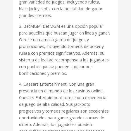
gran variedad de juegos, incluyendo ruleta,
blackjack y slots, con la posibilidad de ganar
grandes premios.
3. BetMGM: BetMGM es una opción popular
para aquellos que buscan jugar en línea y ganar.
Ofrece una amplia gama de juegos y
promociones, incluyendo torneos de póker y
ruleta con premios significativos. Además, su
sistema de lealtad recompensa a los jugadores
con puntos que se pueden canjear por
bonificaciones y premios.
4. Caesars Entertainment: Con una gran
presencia en el mundo de los casinos online,
Caesars Entertainment ofrece una experiencia
de juego de alta calidad. Sus jackpots
progresivos y torneos regulares son excelentes
oportunidades para ganar grandes sumas de
dinero. Además, los jugadores pueden