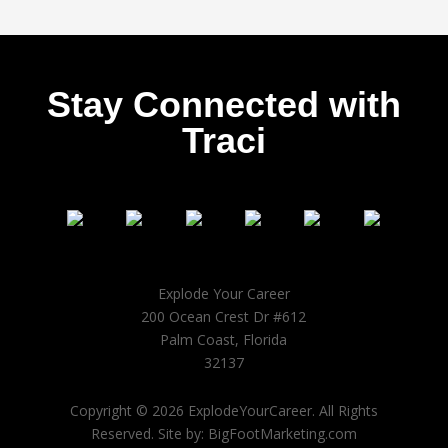
Stay Connected with
Traci
Explode Your Career
200 Ocean Crest Dr #612
Palm Coast, Florida
32137
Copyright © 2026 ExplodeYourCareer. All Rights
Reserved. Site by: BigFootMarketing.com