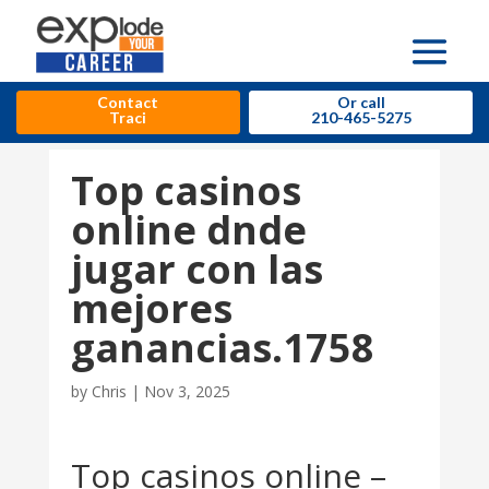
Contact
Or call
Traci
210-465-5275
Top casinos
online dnde
jugar con las
mejores
ganancias.1758
by
Chris
|
Nov 3, 2025
Top casinos online –