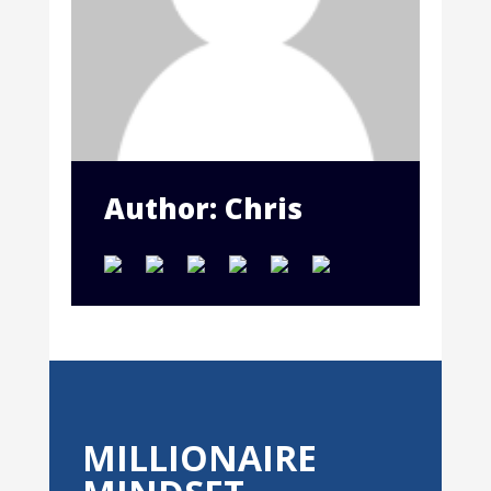
Author: Chris
MILLIONAIRE