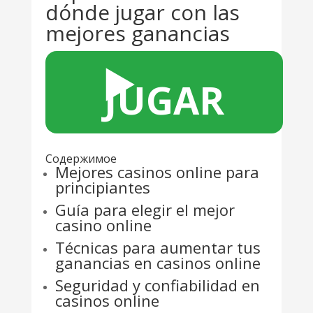
dónde jugar con las
mejores ganancias
▶️
JUGAR
Содержимое
Mejores casinos online para
principiantes
Guía para elegir el mejor
casino online
Técnicas para aumentar tus
ganancias en casinos online
Seguridad y confiabilidad en
casinos online