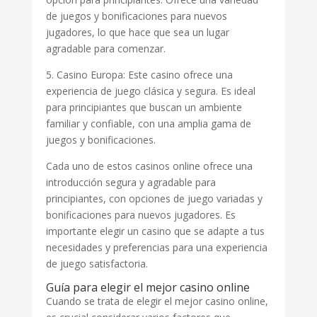
de juegos y bonificaciones para nuevos
jugadores, lo que hace que sea un lugar
agradable para comenzar.
5. Casino Europa: Este casino ofrece una
experiencia de juego clásica y segura. Es ideal
para principiantes que buscan un ambiente
familiar y confiable, con una amplia gama de
juegos y bonificaciones.
Cada uno de estos casinos online ofrece una
introducción segura y agradable para
principiantes, con opciones de juego variadas y
bonificaciones para nuevos jugadores. Es
importante elegir un casino que se adapte a tus
necesidades y preferencias para una experiencia
de juego satisfactoria.
Guía para elegir el mejor casino online
Cuando se trata de elegir el mejor casino online,