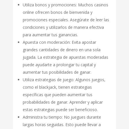
Utiliza bonos y promociones: Muchos casinos
online ofrecen bonos de bienvenida y
promociones especiales. Asegúrate de leer las
condiciones y utilizarlos de manera efectiva
para aumentar tus ganancias.
Apuesta con moderación: Evita apostar
grandes cantidades de dinero en una sola
jugada. La estrategia de apuestas moderadas
puede ayudarte a prolongar tu capital y
aumentar tus posibilidades de ganar.
Utiliza estrategias de juego: Algunos juegos,
como el blackjack, tienen estrategias
específicas que pueden aumentar tus
probabilidades de ganar. Aprender y aplicar
estas estrategias puede ser beneficioso.
Administra tu tiempo: No juegues durante
largas horas seguidas. Esto puede llevar a