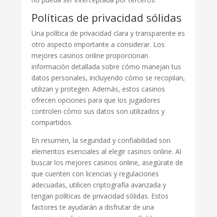
Políticas de privacidad sólidas
Una política de privacidad clara y transparente es
otro aspecto importante a considerar. Los
mejores casinos online proporcionan
información detallada sobre cómo manejan tus
datos personales, incluyendo cómo se recopilan,
utilizan y protegen. Además, estos casinos
ofrecen opciones para que los jugadores
controlen cómo sus datos son utilizados y
compartidos.
En resumen, la seguridad y confiabilidad son
elementos esenciales al elegir casinos online. Al
buscar los mejores casinos online, asegúrate de
que cuenten con licencias y regulaciones
adecuadas, utilicen criptografía avanzada y
tengan políticas de privacidad sólidas. Estos
factores te ayudarán a disfrutar de una