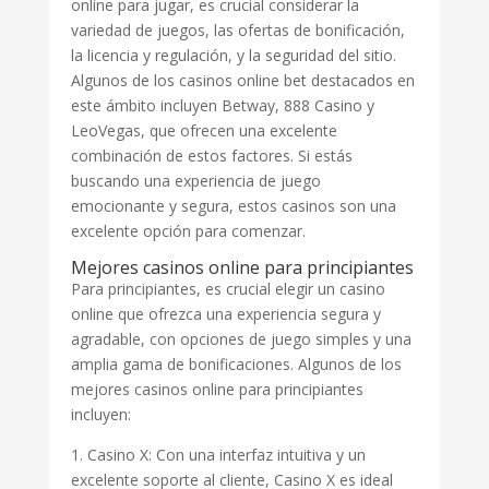
online para jugar, es crucial considerar la
variedad de juegos, las ofertas de bonificación,
la licencia y regulación, y la seguridad del sitio.
Algunos de los casinos online bet destacados en
este ámbito incluyen Betway, 888 Casino y
LeoVegas, que ofrecen una excelente
combinación de estos factores. Si estás
buscando una experiencia de juego
emocionante y segura, estos casinos son una
excelente opción para comenzar.
Mejores casinos online para principiantes
Para principiantes, es crucial elegir un casino
online que ofrezca una experiencia segura y
agradable, con opciones de juego simples y una
amplia gama de bonificaciones. Algunos de los
mejores casinos online para principiantes
incluyen:
1. Casino X: Con una interfaz intuitiva y un
excelente soporte al cliente, Casino X es ideal