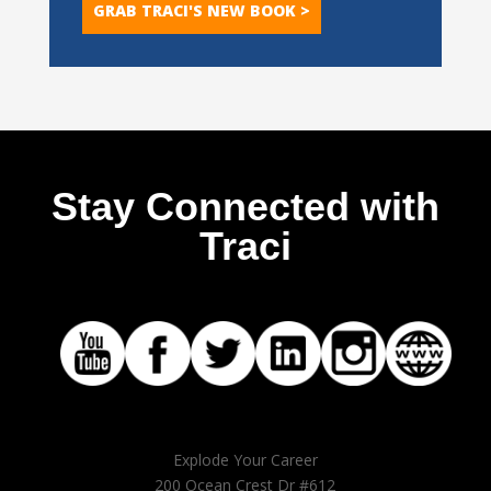
GRAB TRACI'S NEW BOOK >
Stay Connected with
Traci
Explode Your Career
200 Ocean Crest Dr #612