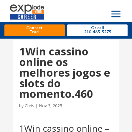
Contact
Or call
Traci
210-465-5275
1Win cassino
online os
melhores jogos e
slots do
momento.460
by
Chris
|
Nov 3, 2025
1Win cassino online –