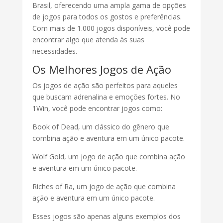
Brasil, oferecendo uma ampla gama de opções
de jogos para todos os gostos e preferências.
Com mais de 1.000 jogos disponíveis, você pode
encontrar algo que atenda às suas
necessidades.
Os Melhores Jogos de Ação
Os jogos de ação são perfeitos para aqueles
que buscam adrenalina e emoções fortes. No
1Win, você pode encontrar jogos como:
Book of Dead, um clássico do gênero que
combina ação e aventura em um único pacote.
Wolf Gold, um jogo de ação que combina ação
e aventura em um único pacote.
Riches of Ra, um jogo de ação que combina
ação e aventura em um único pacote.
Esses jogos são apenas alguns exemplos dos