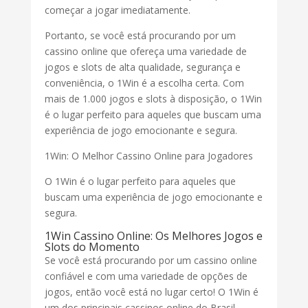
começar a jogar imediatamente.
Portanto, se você está procurando por um
cassino online que ofereça uma variedade de
jogos e slots de alta qualidade, segurança e
conveniência, o 1Win é a escolha certa. Com
mais de 1.000 jogos e slots à disposição, o 1Win
é o lugar perfeito para aqueles que buscam uma
experiência de jogo emocionante e segura.
1Win: O Melhor Cassino Online para Jogadores
O 1Win é o lugar perfeito para aqueles que
buscam uma experiência de jogo emocionante e
segura.
1Win Cassino Online: Os Melhores Jogos e
Slots do Momento
Se você está procurando por um cassino online
confiável e com uma variedade de opções de
jogos, então você está no lugar certo! O 1Win é
um dos principais cassinos online do Brasil,