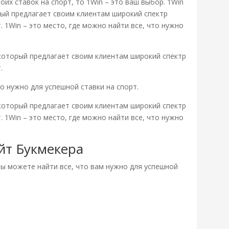
их ставок на спорт, то 1Win – это ваш выбор. 1Win
рый предлагает своим клиентам широкий спектр
. 1Win – это место, где можно найти все, что нужно
 который предлагает своим клиентам широкий спектр
.
то нужно для успешной ставки на спорт.
 который предлагает своим клиентам широкий спектр
. 1Win – это место, где можно найти все, что нужно
йт Букмекера
вы можете найти все, что вам нужно для успешной