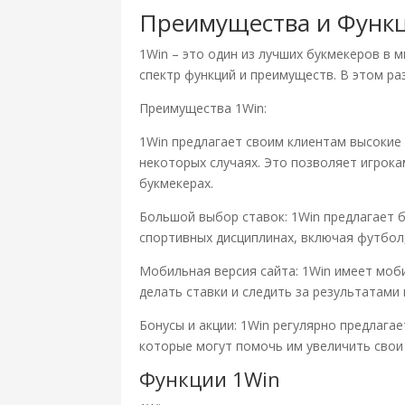
Преимущества и Функ
1Win – это один из лучших букмекеров в 
спектр функций и преимуществ. В этом ра
Преимущества 1Win:
1Win предлагает своим клиентам высокие
некоторых случаях. Это позволяет игрока
букмекерах.
Большой выбор ставок: 1Win предлагает б
спортивных дисциплинах, включая футбол,
Мобильная версия сайта: 1Win имеет моб
делать ставки и следить за результатами
Бонусы и акции: 1Win регулярно предлага
которые могут помочь им увеличить свои
Функции 1Win