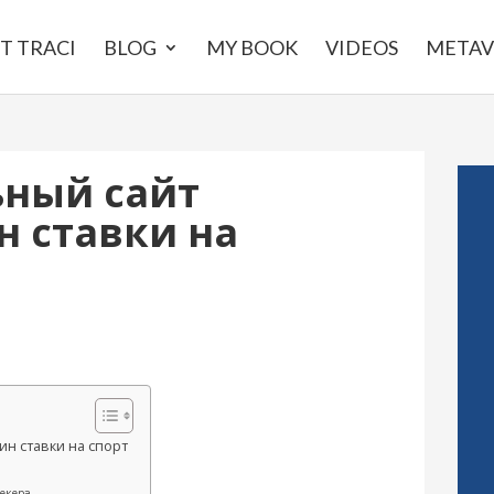
T TRACI
BLOG
MY BOOK
VIDEOS
METAV
ьный сайт
н ставки на
н ставки на спорт
екера