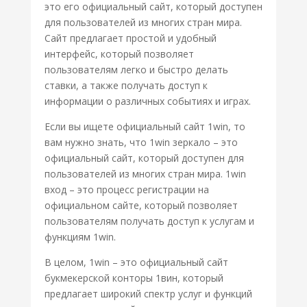
это его официальный сайт, который доступен
для пользователей из многих стран мира.
Сайт предлагает простой и удобный
интерфейс, который позволяет
пользователям легко и быстро делать
ставки, а также получать доступ к
информации о различных событиях и играх.
Если вы ищете официальный сайт 1win, то
вам нужно знать, что 1win зеркало – это
официальный сайт, который доступен для
пользователей из многих стран мира. 1win
вход – это процесс регистрации на
официальном сайте, который позволяет
пользователям получать доступ к услугам и
функциям 1win.
В целом, 1win – это официальный сайт
букмекерской конторы 1вин, который
предлагает широкий спектр услуг и функций