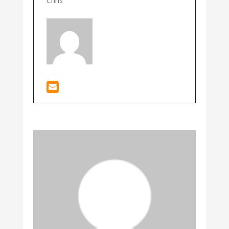
Chris