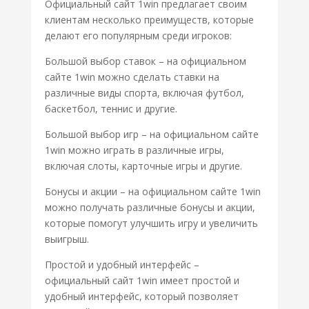
Официальный сайт 1win предлагает своим
клиентам несколько преимуществ, которые
делают его популярным среди игроков:
Большой выбор ставок – на официальном
сайте 1win можно сделать ставки на
различные виды спорта, включая футбол,
баскетбол, теннис и другие.
Большой выбор игр – на официальном сайте
1win можно играть в различные игры,
включая слоты, карточные игры и другие.
Бонусы и акции – на официальном сайте 1win
можно получать различные бонусы и акции,
которые помогут улучшить игру и увеличить
выигрыш.
Простой и удобный интерфейс –
официальный сайт 1win имеет простой и
удобный интерфейс, который позволяет