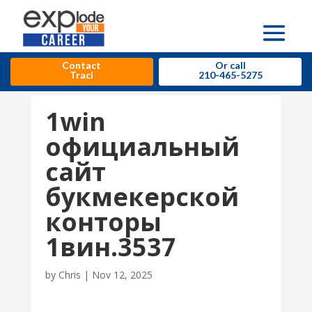
Contact
Or call
Traci
210-465-5275
1win
официальный
сайт
букмекерской
конторы
1вин.3537
by
Chris
|
Nov 12, 2025