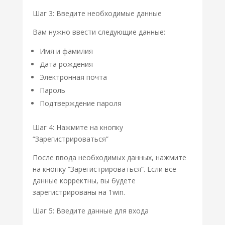
Шаг 3: Введите необходимые данные
Вам нужно ввести следующие данные:
Имя и фамилия
Дата рождения
Электронная почта
Пароль
Подтверждение пароля
Шаг 4: Нажмите на кнопку
“Зарегистрироваться”
После ввода необходимых данных, нажмите
на кнопку “Зарегистрироваться”. Если все
данные корректны, вы будете
зарегистрированы на 1win.
Шаг 5: Введите данные для входа