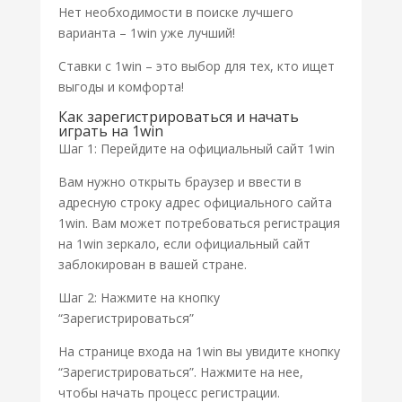
Нет необходимости в поиске лучшего
варианта – 1win уже лучший!
Ставки с 1win – это выбор для тех, кто ищет
выгоды и комфорта!
Как зарегистрироваться и начать
играть на 1win
Шаг 1: Перейдите на официальный сайт 1win
Вам нужно открыть браузер и ввести в
адресную строку адрес официального сайта
1win. Вам может потребоваться регистрация
на 1win зеркало, если официальный сайт
заблокирован в вашей стране.
Шаг 2: Нажмите на кнопку
“Зарегистрироваться”
На странице входа на 1win вы увидите кнопку
“Зарегистрироваться”. Нажмите на нее,
чтобы начать процесс регистрации.