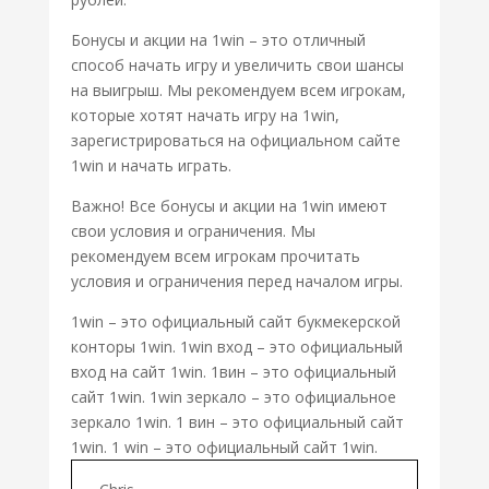
Бонусы и акции на 1win – это отличный
способ начать игру и увеличить свои шансы
на выигрыш. Мы рекомендуем всем игрокам,
которые хотят начать игру на 1win,
зарегистрироваться на официальном сайте
1win и начать играть.
Важно! Все бонусы и акции на 1win имеют
свои условия и ограничения. Мы
рекомендуем всем игрокам прочитать
условия и ограничения перед началом игры.
1win – это официальный сайт букмекерской
конторы 1win. 1win вход – это официальный
вход на сайт 1win. 1вин – это официальный
сайт 1win. 1win зеркало – это официальное
зеркало 1win. 1 вин – это официальный сайт
1win. 1 win – это официальный сайт 1win.