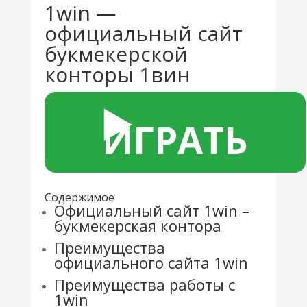
1win —
официальный сайт
букмекерской
конторы 1вин
▶️
ИГРАТЬ
Содержимое
Официальный сайт 1win –
букмекерская контора
Преимущества
официального сайта 1win
Преимущества работы с
1win