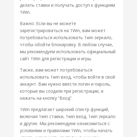
делать ставки и получать доступ к функциям
1Win.
Важно: Если вы не можете
зарегистрироваться на 1Win, вам может
потребоваться использовать 1win зеркало,
чтобы обойти блокировку. В любом случае,
мы рекомендуем использовать официальный
сайт 1Win для регистрации и игры.
Также, вам может потребоваться
использовать 1win вход, чтобы войти в свой
аккаунт. Вам нужно ввести логин и пароль,
которые вы создали при регистрации, и
нажать на кнопку “Вход”.
1Win предлагает широкий спектр функций,
включая 1win ставки, 1win вход, 1win зеркало
и другие. Мы рекомендуем ознакомиться с
условиями и правилами 1Win, чтобы начать