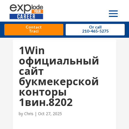
Contact
Or call
Traci
210-465-5275
1Win
официальный
сайт
букмекерской
конторы
1вин.8202
by
Chris
|
Oct 27, 2025