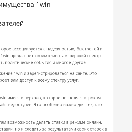
имущества 1win
вателей
оторое ассоциируется с надежностью, быстротой и
 1win предлагает своим клиентам широкий спектр
рт, политические события и многое другое.
жение 1win и зарегистрироваться на сайте. Это
оет вам доступ к всему спектру услуг,
1win имеет и зеркало, которое позволяет игрокам
айт недоступен. Это особенно важно для тех, кто
нтам возможность делать ставки в режиме онлайн,
тавки, но и следить за результатами своих ставок в