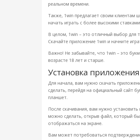
реальном времени.
Также, 1win предлагает своим клиентам ш
начать играть с более высокими ставками
В целом, 1win – это отличный выбор для 
Скачайте приложение 1win и начните игра
Важно! Не забывайте, что 1win – это букм
возрасте 18 лет и старше.
Установка приложения
Для начала, вам нужно скачать приложен
сделать, перейдя на официальный сайт бу
планшет.
После скачивания, вам нужно установить
можно сделать, открыв файл, который был
отображаться на экране.
Вам может потребоваться подтверждение 