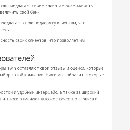
 1win предлагает своим клиентам возможность
величить свой банк.
 предлагает свою поддержку клиентам, что
лемы.
асность своих клиентов, что позволяет им
зователей
ры 1win оставляют свои отзывы и оценки, которые
выборе этой компании. Ниже мы собрали некоторые
ростой и удобный интерфейс, а также за широкий
Они также отмечают высокое качество сервиса и