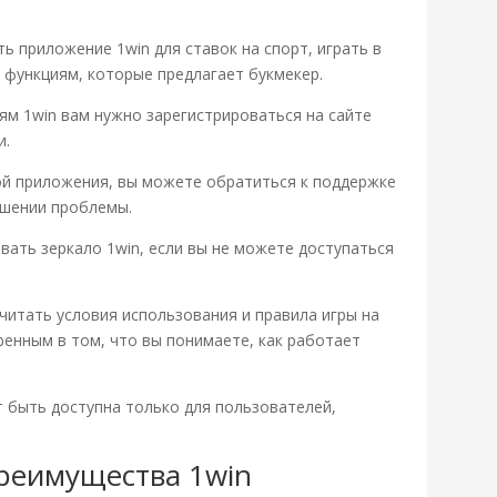
ь приложение 1win для ставок на спорт, играть в
м функциям, которые предлагает букмекер.
ям 1win вам нужно зарегистрироваться на сайте
и.
кой приложения, вы можете обратиться к поддержке
ешении проблемы.
вать зеркало 1win, если вы не можете доступаться
читать условия использования и правила игры на
ренным в том, что вы понимаете, как работает
 быть доступна только для пользователей,
реимущества 1win