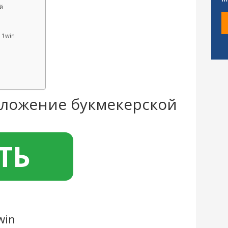
ей
 1win
иложение букмекерской
АТЬ
win