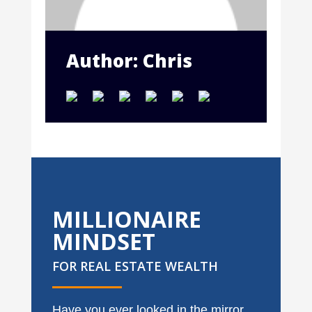
Author: Chris
MILLIONAIRE
MINDSET
FOR REAL ESTATE WEALTH
Have you ever looked in the mirror