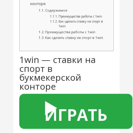
конторе
Содержимое
Преимущества работы с 1win
Как сделать ставку на спорт в
1win
Преимущества работы с 1win
Как сделать ставку на спорт в 1win
1win — ставки на
спорт в
букмекерской
конторе
▶️
ИГРАТЬ