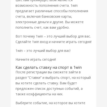
возможность пополнения счета. 1win
предлагает различные способы пополнения
счета, включая банковские карты,
электронные деньги и другие. Вы можете
пополнить счет, как вам удобно.
Вот почему 1win – это лучший выбор для вас.
Сделайте 1win вход и начните играть сегодня!
1win – это лучший выбор для вас!
Начните играть сегодня!
Как сделать ставку на спорт в 1win
После регистрации вы сможете зайти в
раздел “Ставки” и выбрать спорт, на который
вы хотите сделать ставку. Вам будет
предложен список доступных событий, а
также коэффициенты на них.
Выберите событие, на которое вы хотите