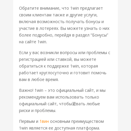
Обратите внимание, что 1win предлагает
своим клиентам также и другие услуги,
включая возможность получать бонусы и
участие в лотереях. Вы можете узнать о них
более подробно, перейдя в раздел “Бонусы”
на сайте 1win.
Если у вас возникли вопросы или проблемы с
регистрацией или ставкой, вы можете
обратиться к поддержке 1win, которая
работает круглосуточно и готовит помочь
вам в любое время.
Важно! 1win – это официальный сайт, и мы
рекомендуем вам использовать только
официальный сайт, чтобы避вать любые
риски и проблемы.
Первым и
1вин
основным преимуществом
1win является ее доступная платформа.