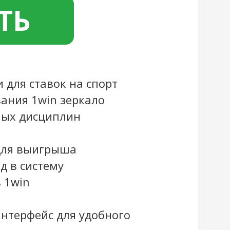
АТЬ
для ставок на спорт
ания 1win зеркало
ных дисциплин
для выигрыша
д в систему
в 1win
нтерфейс для удобного