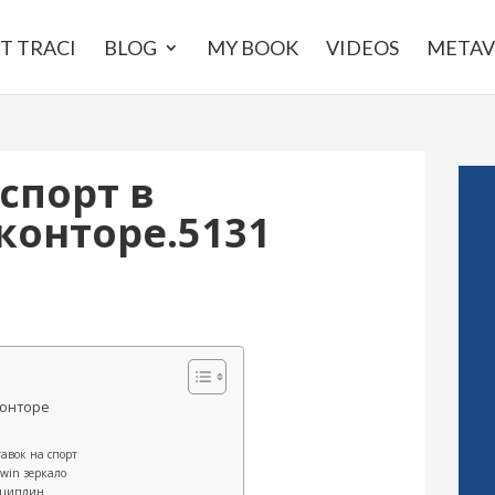
T TRACI
BLOG
MY BOOK
VIDEOS
METAV
 спорт в
конторе.5131
конторе
авок на спорт
win зеркало
сциплин