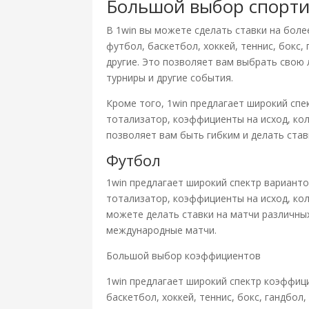
Большой выбор спорт
В 1win вы можете сделать ставки на боле
футбол, баскетбол, хоккей, теннис, бокс,
другие. Это позволяет вам выбрать свою 
турниры и другие события.
Кроме того, 1win предлагает широкий спе
тотализатор, коэффициенты на исход, кол
позволяет вам быть гибким и делать ста
Футбол
1win предлагает широкий спектр варианто
тотализатор, коэффициенты на исход, кол
можете делать ставки на матчи различных
международные матчи.
Большой выбор коэффициентов
1win предлагает широкий спектр коэффиц
баскетбол, хоккей, теннис, бокс, гандбол,