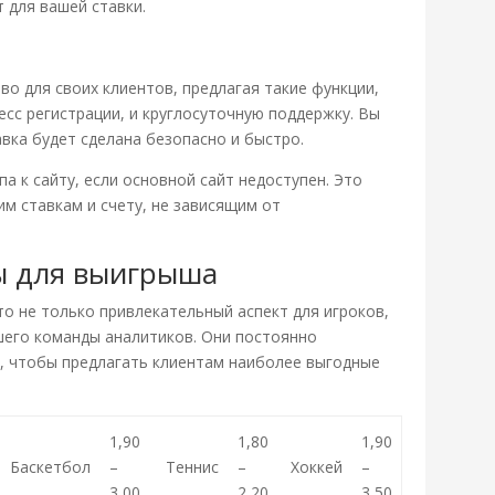
 для вашей ставки.
во для своих клиентов, предлагая такие функции,
есс регистрации, и круглосуточную поддержку. Вы
вка будет сделана безопасно и быстро.
па к сайту, если основной сайт недоступен. Это
им ставкам и счету, не зависящим от
ы для выигрыша
о не только привлекательный аспект для игроков,
шего команды аналитиков. Они постоянно
, чтобы предлагать клиентам наиболее выгодные
1,90
1,80
1,90
Баскетбол
–
Теннис
–
Хоккей
–
3,00
2,20
3,50