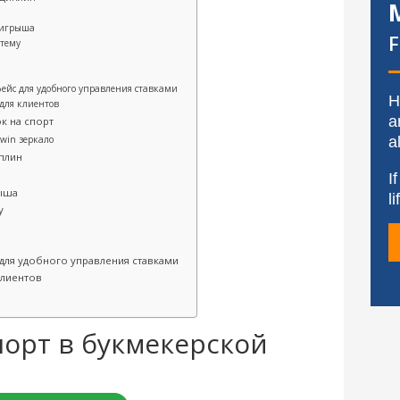
ыигрыша
стему
йс для удобного управления ставками
H
для клиентов
a
к на спорт
a
win зеркало
плин
I
ыша
l
у
ля удобного управления ставками
клиентов
порт в букмекерской