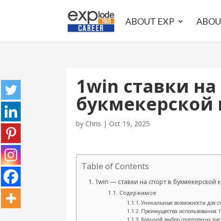
ABOUT EXP
ABOU
1win ставки на
букмекерской 
by
Chris
|
Oct 19, 2025
Table of Contents
1win — ставки на спорт в букмекерской 
Содержимое
Уникальные возможности для ст
Преимущества использования 1
Большой выбор спортивных ди