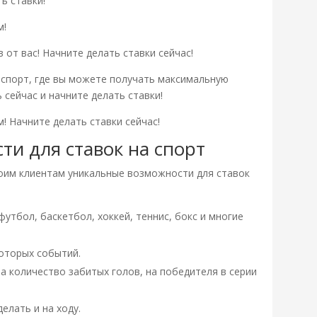
ь ставки!
м!
в от вас! Начните делать ставки сейчас!
а спорт, где вы можете получать максимальную
 сейчас и начните делать ставки!
! Начните делать ставки сейчас!
и для ставок на спорт
воим клиентам уникальные возможности для ставок
утбол, баскетбол, хоккей, теннис, бокс и многие
оторых событий.
на количество забитых голов, на победителя в серии
елать и на ходу.