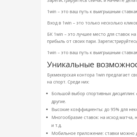
Зарегистрируйтесь сейчас и начните делат
1win – это ваш путь к выигрышным ставка
Вход в 1win – это только несколько клико
БК 1win – это лучшее место для ставок н
прибыль от своих пари. Зарегистрируйтесь
1win – это ваш путь к выигрышным ставкам
Уникальные возможност
Букмекерская контора 1win предлагает с
на спорт. Среди них:
Большой выбор спортивных дисциплин: ф
другие.
Высокие коэффициенты: до 95% для нек
Многообразие ставок: на исход матча, 
и т.д.
Мобильное приложение: ставки можно д