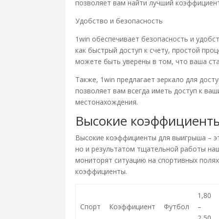
позволяет вам найти лучший коэффициент
Удобство и безопасность
1win обеспечивает безопасность и удобст
как быстрый доступ к счету, простой проц
можете быть уверены в том, что ваша ста
Также, 1win предлагает зеркало для досту
позволяет вам всегда иметь доступ к ваш
местонахождения.
Высокие коэффициент
Высокие коэффициенты для выигрыша – эт
но и результатом тщательной работы на
мониторят ситуацию на спортивных полях
коэффициенты.
1,80
Спорт
Коэффициент
Футбол
–
2,50