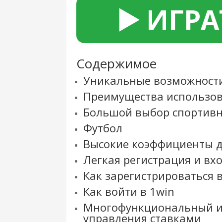
▶️ ИГР
Содержимое
Уникальные возможности 
Преимущества использов
Большой выбор спортив
Футбол
Высокие коэффициенты 
Легкая регистрация и вхо
Как зарегистрироваться 
Как войти в 1win
Многофункциональный и
управления ставками