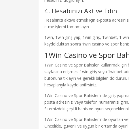
hesabınızı doğrulayın.
4. Hesabınızı Aktive Edin
Hesabınızı aktive etmek için e-posta adresini
etme işlemi tamamlayın.
1win, 1win giriş yap, 1win giriş, 1winbet, 1 wi
kaydolduktan sonra 1win casino ve spor bahisle
1Win Casino ve Spor Bahis
1Win Casino ve Spor Bahisleri kullanmak için basi
sayfasına erişmek. 1win giriş veya 1winbet ad
butonuna tıklayın ve gerekli bilgileri dolduru
hesaplarıyla kaydolabilirsiniz.
1Win Casino ve Spor Bahisleri’nde giriş yapmak
posta adresinizi veya telefon numaranızı girin
Sitemizdeki çeşitli bahis ve oyun seçeneklerini 
1Win Casino ve Spor Bahisleri’nde oyunları vey
Öncelikle, güvenli ve uygun bir ortamda oyunl