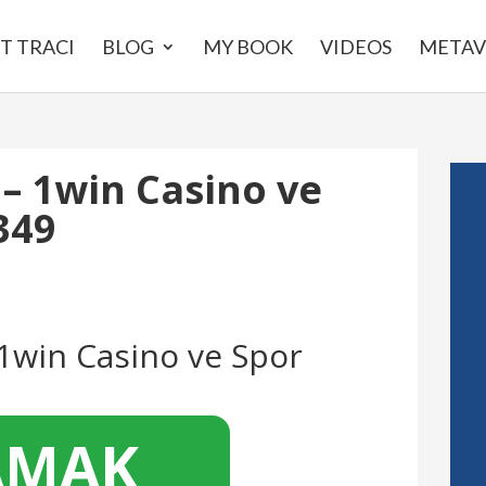
T TRACI
BLOG
MY BOOK
VIDEOS
METAV
 – 1win Casino ve
349
 1win Casino ve Spor
AMAK