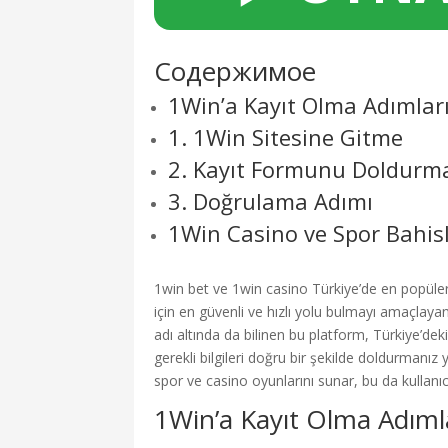
Содержимое
1Win’a Kayıt Olma Adımlar
1. 1Win Sitesine Gitme
2. Kayıt Formunu Doldurm
3. Doğrulama Adımı
1Win Casino ve Spor Bahisle
1win bet ve 1win casino Türkiye’de en popüler
için en güvenli ve hızlı yolu bulmayı amaçlayan
adı altında da bilinen bu platform, Türkiye’dek
gerekli bilgileri doğru bir şekilde doldurmanız ye
spor ve casino oyunlarını sunar, bu da kullanıc
1Win’a Kayıt Olma Adıml