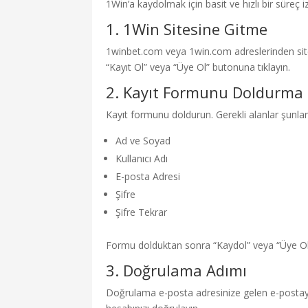
1Win’a kaydolmak için basit ve hızlı bir süreç izl
1. 1Win Sitesine Gitme
1winbet.com veya 1win.com adreslerinden site
“Kayıt Ol” veya “Üye Ol” butonuna tıklayın.
2. Kayıt Formunu Doldurma
Kayıt formunu doldurun. Gerekli alanlar şunlar
Ad ve Soyad
Kullanıcı Adı
E-posta Adresi
Şifre
Şifre Tekrar
Formu dolduktan sonra “Kaydol” veya “Üye Ol”
3. Doğrulama Adımı
Doğrulama e-posta adresinize gelen e-postayı 