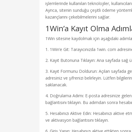
işlemlerinde kullanılan teknolojiler, kullanıcılar
Ayrıca, sitenin sunduğu çeşitli ödeme yöntemle
kazançlarını çekebilmelerini sağlar.
1Win’a Kayıt Olma Adıml
1Win sitesine kaydolmak için aşağıdaki adımlar
1. 1Win’e Git: Tarayıcınızda 1win. com adresin
2. Kayıt Butonuna Tıklayın: Ana sayfada sağ ü
3. Kayıt Formunu Doldurun: Açılan sayfada gere
adresiniz ve şifrenizi belirleyin. Lütfen bilgileri
saklanacak.
4. Doğrulama Adımı: E-posta adresinize gele
bağlantısını tıklayın. Bu adımdan sonra hesab
5. Hesabınızı Aktive Edin: Hesabınızı aktive e
ve aktivasyon bağlantısını tıklayın.
6. Giriş Yapın: Hesabınızı aktive ettikten sonra