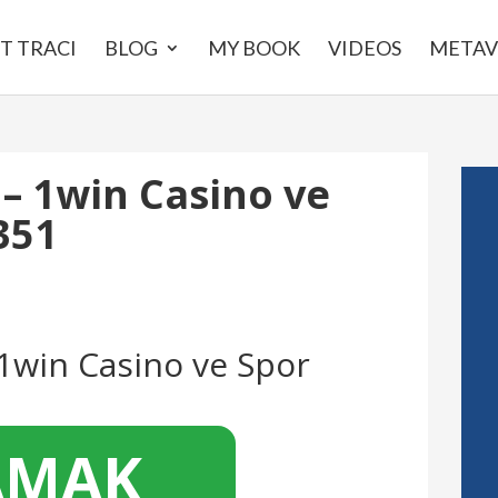
T TRACI
BLOG
MY BOOK
VIDEOS
METAV
 – 1win Casino ve
351
 1win Casino ve Spor
AMAK