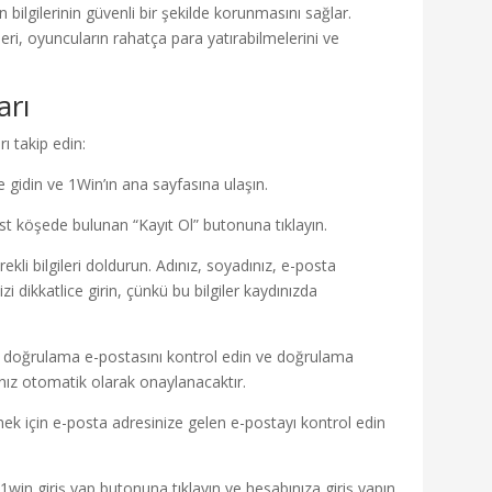
ın bilgilerinin güvenli bir şekilde korunmasını sağlar.
ri, oyuncuların rahatça para yatırabilmelerini ve
arı
ı takip edin:
e gidin ve 1Win’ın ana sayfasına ulaşın.
st köşede bulunan “Kayıt Ol” butonuna tıklayın.
kli bilgileri doldurun. Adınız, soyadınız, e-posta
nizi dikkatlice girin, çünkü bu bilgiler kaydınızda
n doğrulama e-postasını kontrol edin ve doğrulama
ınız otomatik olarak onaylanacaktır.
tmek için e-posta adresinize gelen e-postayı kontrol edin
 1win giriş yap butonuna tıklayın ve hesabınıza giriş yapın.