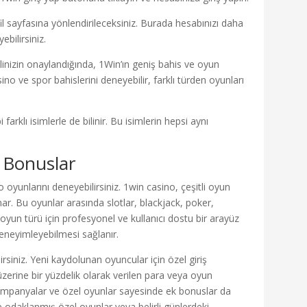
ofil sayfasına yönlendirileceksiniz. Burada hesabınızı daha
yebilirsiniz.
linizin onaylandığında, 1Win’ın geniş bahis ve oyun
ino ve spor bahislerini deneyebilir, farklı türden oyunları
arklı isimlerle de bilinir. Bu isimlerin hepsi aynı
 Bonuslar
oyunlarını deneyebilirsiniz. 1win casino, çeşitli oyun
ar. Bu oyunlar arasında slotlar, blackjack, poker,
oyun türü için profesyonel ve kullanıcı dostu bir arayüz
eneyimleyebilmesi sağlanır.
irsiniz. Yeni kaydolunan oyuncular için özel giriş
 üzerine bir yüzdelik olarak verilen para veya oyun
kampanyalar ve özel oyunlar sayesinde ek bonuslar da
ne odaklanmış özel oyunlar veya belirli günlerdeki