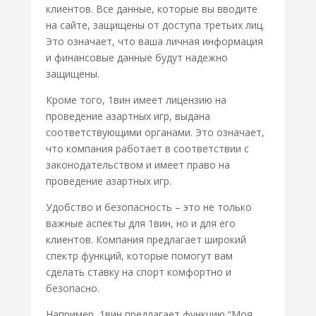
клиентов. Все данные, которые вы вводите
на сайте, защищены от доступа третьих лиц.
Это означает, что ваша личная информация
и финансовые данные будут надежно
защищены.
Кроме того, 1вин имеет лицензию на
проведение азартных игр, выдана
соответствующими органами. Это означает,
что компания работает в соответствии с
законодательством и имеет право на
проведение азартных игр.
Удобство и безопасность – это не только
важные аспекты для 1вин, но и для его
клиентов. Компания предлагает широкий
спектр функций, которые помогут вам
сделать ставку на спорт комфортно и
безопасно.
Например, 1вин предлагает функцию “Моя