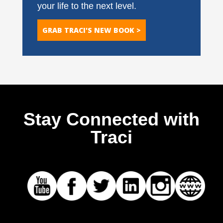
your life to the next level.
GRAB TRACI'S NEW BOOK >
Stay Connected with
Traci