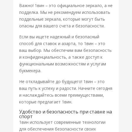
Важно! 1вин – это официальное зеркало, а не
подделка. Мы не рекомендуем использовать
поддельные зеркала, которые могут быть
опасны для вашего счета и безопасности.
Если вы ищете надежный и безопасный
способ для ставок и азарта, то 1вин – это
ваш выбор. Мы обеспечим вам безопасность
и конфиденциальность, а также доступ к
функциональным возможностям и услугам
букмекера.
Не откладывайте до будущего! 1вин – это
ваш путь к успеху и радости. Начните сегодня
и наслаждайтесь всеми преимуществами,
которые предлагает 1вин.
Удобство и безопасность при ставке на
спорт
1вин использует современные технологии
для обеспечения безопасности своих