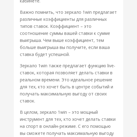
кабинете.
Важно помнить, что зеркало 1win предлагает
различные коэффициенты для различных
типов ставок. Коэффициент – это
соотношение суммы вашей ставки к сумме
выигрыша. Чем выше коэффициент, тем
больше выигрыша вы получите, если ваша
ставка будет успешной.
Зеркало 1win также предлагает функцию live-
ставок, которая позволяет делать ставки в
реальном времени. Это идеальное решение
для тех, кто хочет быть в центре событий и
получать максимальную выгоду от своих
ставок.
В целом, зеркало 1win – это мощный
инструмент для тех, кто хочет делать ставки
на спорт в онлайн-режиме. С его помощью
вы сможете получать максимальную выгоду