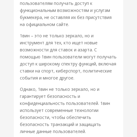
пользователям получать доступ к
функциональным возможностям и услугам
букмекера, не оставляя их без присутствия
на официальном сайте.
1вин – это не только зеркало, но и
инструмент для тех, кто ищет новые
возможности для ставок и азарта. С
помощью 1вин пользователи могут получать
доступ к широкому спектру функций, включая
ставки на спорт, киберспорт, политические
события и многое другое.
Однако, 1вин не только зеркало, но и
гарантирует безопасность и
конфиденциальность пользователей. 1вин
использует современные технологии
безопасности, чтобы обеспечить
безопасность транзакций и защищать
личные данные пользователей.