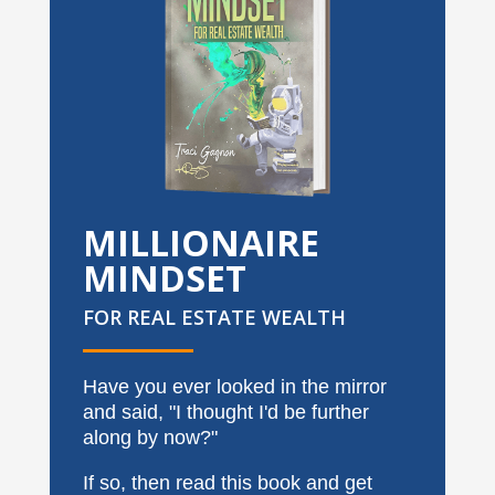
MILLIONAIRE
MINDSET
FOR REAL ESTATE WEALTH
Have you ever looked in the mirror
and said, "I thought I'd be further
along by now?"
If so, then read this book and get