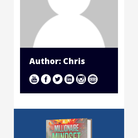
Author: Chris