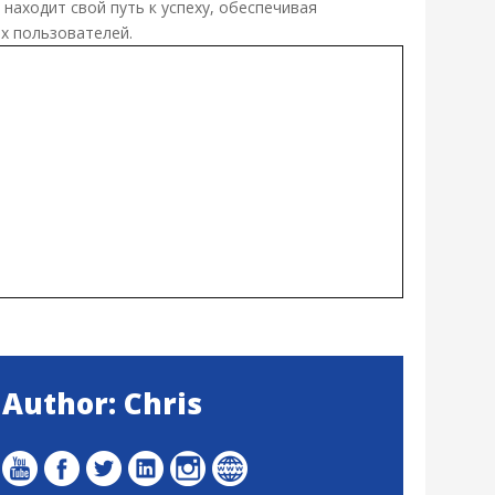
 находит свой путь к успеху, обеспечивая
х пользователей.
Author: Chris