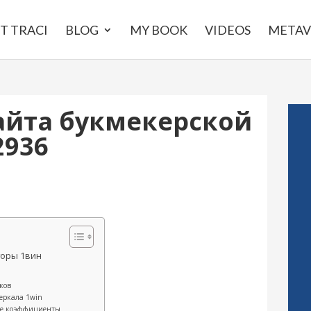
T TRACI
BLOG
MY BOOK
VIDEOS
METAV
сайта букмекерской
2936
торы 1вин
оков
еркала 1win
кие коэффициенты