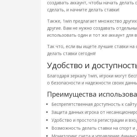
создавать аккаунт, чтобы начать делать 
сделать, и начните делать ставки!
Также, 1win предлагает множество других
другие. Вам не нужно создавать отдельны
использовать один и тот же аккаунт для вс
Так что, если вы ищете лучшие ставки на 
делать ставки сегодня!
Удобство и доступност
Благодаря зеркалу 1win, игроки могут бе
о безопасности и надежности своих данны
Преимущества использова
Беспрепятственная доступность к сайту
Защита данных игрока от несанкционир
Удобство и простота регистрации и вхо
Возможность делать ставки на спорт и
Мониторинг счета и управление финан