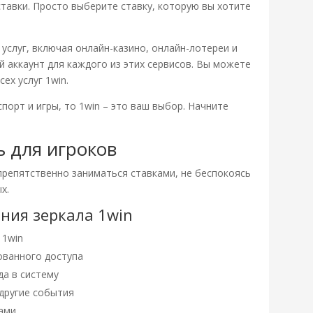
ставки. Просто выберите ставку, которую вы хотите
 услуг, включая онлайн-казино, онлайн-лотереи и
й аккаунт для каждого из этих сервисов. Вы можете
ех услуг 1win.
спорт и игры, то 1win – это ваш выбор. Начните
ь для игроков
спрепятственно заниматься ставками, не беспокоясь
х.
ния зеркала 1win
 1win
ованного доступа
да в систему
 другие события
сами