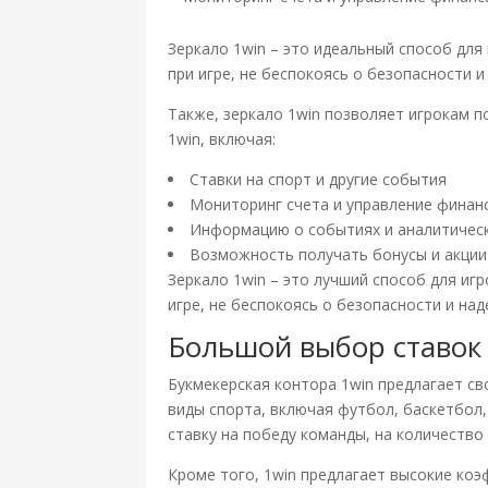
Зеркало 1win – это идеальный способ для
при игре, не беспокоясь о безопасности и
Также, зеркало 1win позволяет игрокам 
1win, включая:
Ставки на спорт и другие события
Мониторинг счета и управление финан
Информацию о событиях и аналитичес
Возможность получать бонусы и акции
Зеркало 1win – это лучший способ для иг
игре, не беспокоясь о безопасности и на
Большой выбор ставок
Букмекерская контора 1win предлагает с
виды спорта, включая футбол, баскетбол,
ставку на победу команды, на количество 
Кроме того, 1win предлагает высокие ко