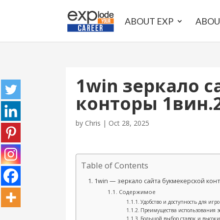
ABOUT EXP
ABOU
1win зеркало 
конторы 1вин.
by
Chris
|
Oct 28, 2025
Table of Contents
1win — зеркало сайта букмекерской кон
Содержимое
Удобство и доступность для игр
Преимущества использования з
Большой выбор ставок и высо