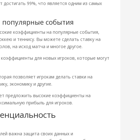
т достигать 99%, что является одним из самых
 популярные события
ысокие коэффициенты на популярные события,
оккею и теннису. Вы можете сделать ставку на
олов, на исход матча и многое другое.
е коэффициенты для новых игроков, которые могут
оторая позволяет игрокам делать ставки на
ку, экономику и другие.
жет предложить высокие коэффициенты на
ксимальную прибыль для игроков.
денциальность
лей важна защита своих данных и