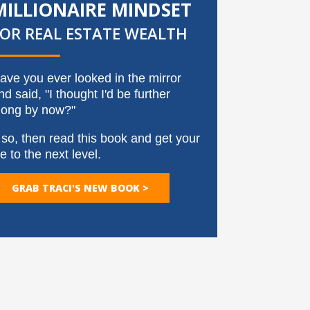
MILLIONAIRE MINDSET
FOR REAL ESTATE WEALTH
ave you ever looked in the mirror
nd said, "I thought I'd be further
long by now?"
f so, then read this book and get your
ife to the next level.
GRAB TRACI'S NEW BOOK >