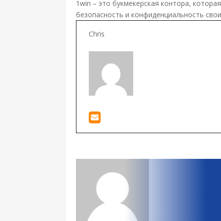
1win – это букмекерская контора, которая
безопасность и конфиденциальность свои
Chris