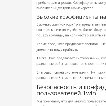
прибыль для игроков. Коэффициенты могу
высоких в индустрии букмекерства.
Высокие коэффициенты на
Букмекерская контора 1win предлагает в
включая матчи по футболу, баскетболу, х
победу команды, на количество забитых г
Кроме того, 1win предлагает специальны
увеличить вашу прибыль.
Также, 1win предлагает систему линии, к
различные события, включая спорт, полити
Благодаря своей системе линии, 1win мо
различные события, что обеспечивает ма
Безопасность и конфи
пользователей 1win
Мы понимаем, что для многих пользовате