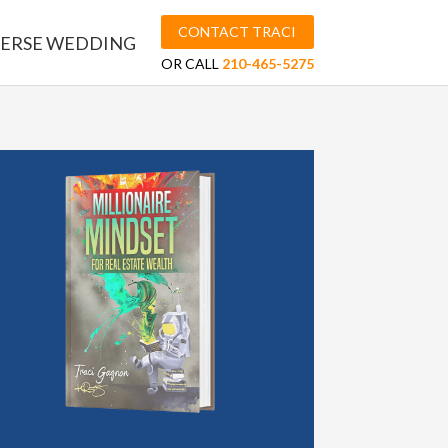
CONTACT TRACI
ERSE WEDDING
OR CALL
210-465-5275