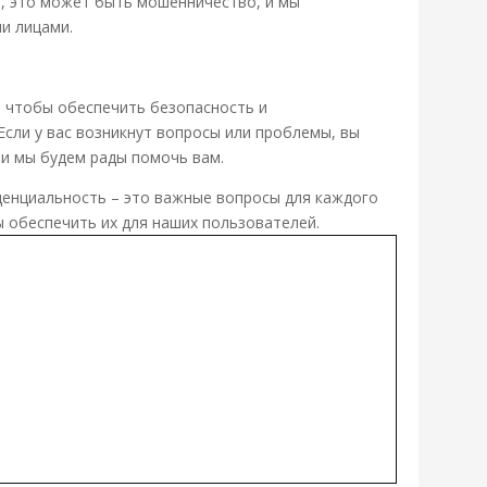
, это может быть мошенничество, и мы
и лицами.
 чтобы обеспечить безопасность и
сли у вас возникнут вопросы или проблемы, вы
 и мы будем рады помочь вам.
денциальность – это важные вопросы для каждого
ы обеспечить их для наших пользователей.