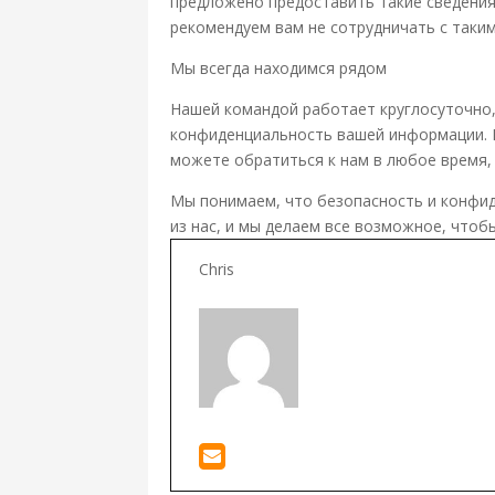
предложено предоставить такие сведения
рекомендуем вам не сотрудничать с таким
Мы всегда находимся рядом
Нашей командой работает круглосуточно,
конфиденциальность вашей информации. Е
можете обратиться к нам в любое время,
Мы понимаем, что безопасность и конфи
из нас, и мы делаем все возможное, чтоб
Chris