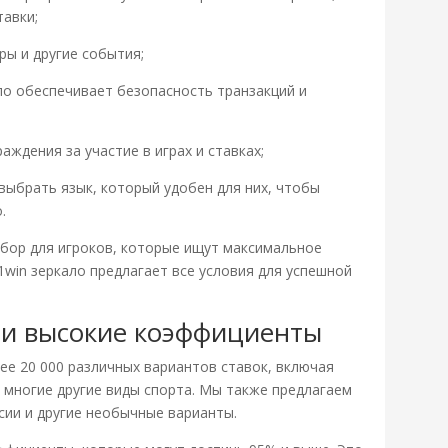
тавки;
ры и другие события;
ло обеспечивает безопасность транзакций и
аждения за участие в играх и ставках;
выбрать язык, который удобен для них, чтобы
.
ыбор для игроков, которые ищут максимальное
 1win зеркало предлагает все условия для успешной
 и высокие коэффициенты
ее 20 000 различных вариантов ставок, включая
 и многие другие виды спорта. Мы также предлагаем
сии и другие необычные варианты.