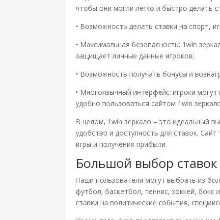
чтобы они могли легко и быстро делать с
• Возможность делать ставки на спорт, иг
• Максимальная безопасность: 1win зерка
защищает личные данные игроков;
• Возможность получать бонусы и вознагр
• Многоязычный интерфейс: игроки могут 
удобно пользоваться сайтом 1win зеркало
В целом, 1win зеркало – это идеальный в
удобство и доступность для ставок. Сайт
игры и получения прибыли.
Большой выбор ставок
Наши пользователи могут выбрать из бол
футбол, баскетбол, теннис, хоккей, бокс
ставки на политические события, спецмис