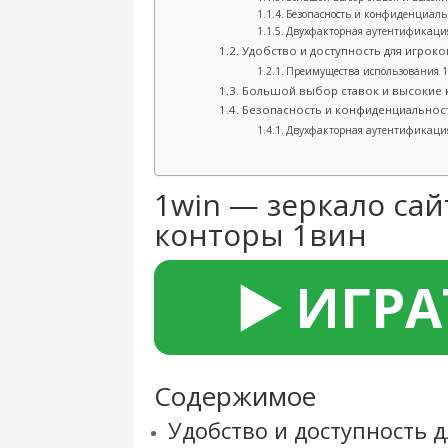
Безопасность и конфиденциаль
Двухфакторная аутентификаци
Удобство и доступность для игроко
Преимущества использования 1
Большой выбор ставок и высокие
Безопасность и конфиденциальнос
Двухфакторная аутентификаци
1win — зеркало сай
конторы 1вин
▶️ ИГР
Содержимое
Удобство и доступность 