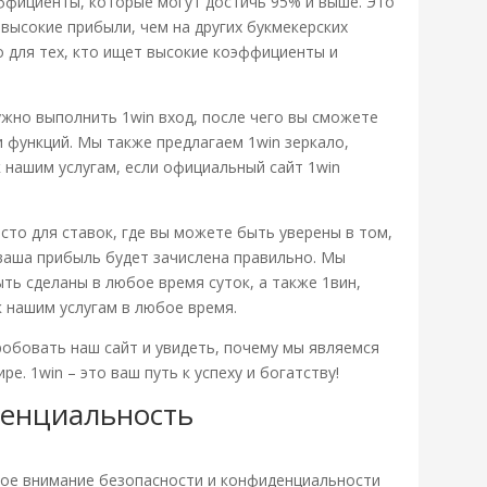
эффициенты, которые могут достичь 95% и выше. Это
высокие прибыли, чем на других букмекерских
о для тех, кто ищет высокие коэффициенты и
ужно выполнить 1win вход, после чего вы сможете
и функций. Мы также предлагаем 1win зеркало,
 нашим услугам, если официальный сайт 1win
сто для ставок, где вы можете быть уверены в том,
ваша прибыль будет зачислена правильно. Мы
ыть сделаны в любое время суток, а также 1вин,
к нашим услугам в любое время.
обовать наш сайт и увидеть, почему мы являемся
е. 1win – это ваш путь к успеху и богатству!
денциальность
ое внимание безопасности и конфиденциальности