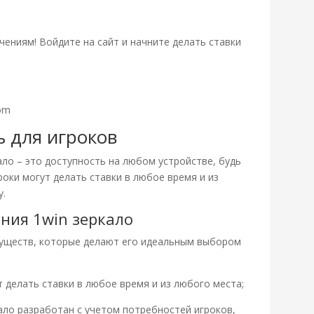
чениям! Войдите на сайт и начните делать ставки
com
ь для игроков
ло – это доступность на любом устройстве, будь
оки могут делать ставки в любое время и из
у.
ния 1win зеркало
муществ, которые делают его идеальным выбором
т делать ставки в любое время и из любого места;
кало разработан с учетом потребностей игроков,