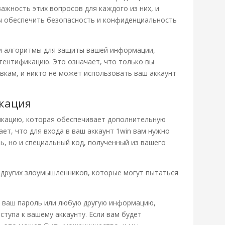
ажность этих вопросов для каждого из них, и
ы обеспечить безопасность и конфиденциальность
и алгоритмы для защиты вашей информации,
ентификацию. Это означает, что только вы
вкам, и никто не может использовать ваш аккаунт
кация
кацию, которая обеспечивает дополнительную
ает, что для входа в ваш аккаунт 1win вам нужно
ль, но и специальный код, полученный из вашего
 других злоумышленников, которые могут пытаться
ь ваш пароль или любую другую информацию,
тупа к вашему аккаунту. Если вам будет