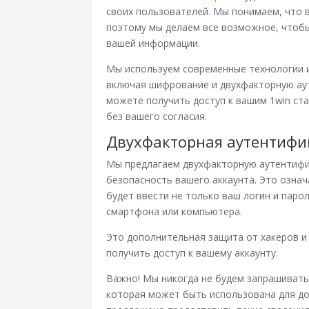
своих пользователей. Мы понимаем, что в
поэтому мы делаем все возможное, чтоб
вашей информации.
Мы используем современные технологии 
включая шифрование и двухфакторную аут
можете получить доступ к вашим 1win ста
без вашего согласия.
Двухфакторная аутентифи
Мы предлагаем двухфакторную аутентифи
безопасность вашего аккаунта. Это означ
будет ввести не только ваш логин и паро
смартфона или компьютера.
Это дополнительная защита от хакеров и
получить доступ к вашему аккаунту.
Важно! Мы никогда не будем запрашиват
которая может быть использована для дос