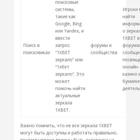
поисковые
системы,
Игроки 
такие как
найти
Google, Bing
информ
или Yandex, и
о зерка
ввести
1XBET в
Поиск в
запрос
форумы и
форумах
поисковиках
“1XBET
сообщества
сообщес
зеркало” или
посвящ
“1хбет
онлайн-
зеркало”. Это
казино 
может
букмеке
помочь найти
деятель
актуальные
зеркала
1XBET.
Важно помнить, что не все зеркала 1XBET
могут быть доступны и работать правильно,
поэтому игроки должны быть осторожны и