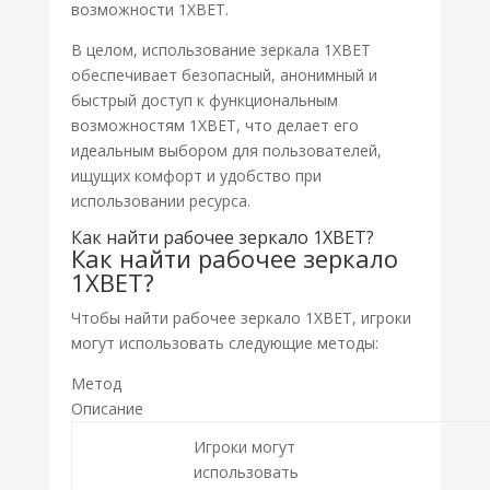
возможности 1XBET.
В целом, использование зеркала 1XBET
обеспечивает безопасный, анонимный и
быстрый доступ к функциональным
возможностям 1XBET, что делает его
идеальным выбором для пользователей,
ищущих комфорт и удобство при
использовании ресурса.
Как найти рабочее зеркало 1XBET?
Как найти рабочее зеркало
1XBET?
Чтобы найти рабочее зеркало 1XBET, игроки
могут использовать следующие методы:
Метод
Описание
Игроки могут
использовать