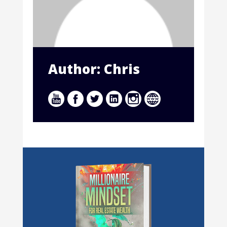
Author: Chris