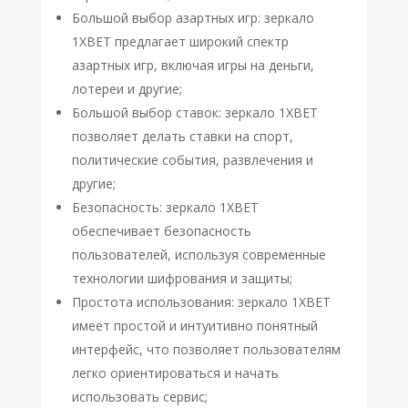
Большой выбор азартных игр: зеркало
1XBET предлагает широкий спектр
азартных игр, включая игры на деньги,
лотереи и другие;
Большой выбор ставок: зеркало 1XBET
позволяет делать ставки на спорт,
политические события, развлечения и
другие;
Безопасность: зеркало 1XBET
обеспечивает безопасность
пользователей, используя современные
технологии шифрования и защиты;
Простота использования: зеркало 1XBET
имеет простой и интуитивно понятный
интерфейс, что позволяет пользователям
легко ориентироваться и начать
использовать сервис;