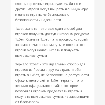
слоты, карточные игры, рулетку, бинго и
другие. Игроки могут выбрать любимую игру
и начать играть, не беспокоясь о
безопасности и надежности.
1xbet скачать – это еще один способ для
игроков получить доступ к игровым ресурсам
1хбет. Скачать 1xbet – это процесс, который
занимает считанные минуты, и после этого
игроки могут начать играть и получать
выигрышные суммы.
Зеркало 1хбет – это идеальный способ для
игроков из России и других стран, чтобы
играть в 1хбет, не беспокоясь о доступности
официального сайта. 1хбет зеркало – это
зеркало официального сайта, которое
позволяет игрокам продолжать играть и
получать выигрышные суммы, не зависящими
от блокировок.