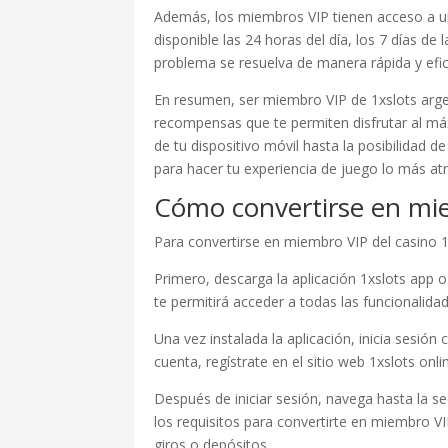
Además, los miembros VIP tienen acceso a un 
disponible las 24 horas del día, los 7 días de
problema se resuelva de manera rápida y efic
En resumen, ser miembro VIP de 1xslots argen
recompensas que te permiten disfrutar al má
de tu dispositivo móvil hasta la posibilidad 
para hacer tu experiencia de juego lo más at
Cómo convertirse en mie
Para convertirse en miembro VIP del casino 1
Primero, descarga la aplicación 1xslots app o 
te permitirá acceder a todas las funcionalid
Una vez instalada la aplicación, inicia sesión
cuenta, regístrate en el sitio web 1xslots onl
Después de iniciar sesión, navega hasta la s
los requisitos para convertirte en miembro 
giros o depósitos.