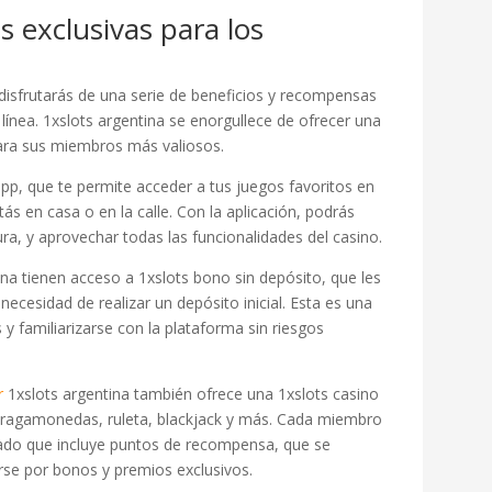
 exclusivas para los
isfrutarás de una serie de beneficios y recompensas
línea. 1xslots argentina se enorgullece de ofrecer una
para sus miembros más valiosos.
 app, que te permite acceder a tus juegos favoritos en
ás en casa o en la calle. Con la aplicación, podrás
ura, y aprovechar todas las funcionalidades del casino.
na tienen acceso a 1xslots bono sin depósito, que les
necesidad de realizar un depósito inicial. Esta es una
y familiarizarse con la plataforma sin riesgos
r
1xslots argentina también ofrece una 1xslots casino
tragamonedas, ruleta, blackjack y más. Cada miembro
zado que incluye puntos de recompensa, que se
se por bonos y premios exclusivos.