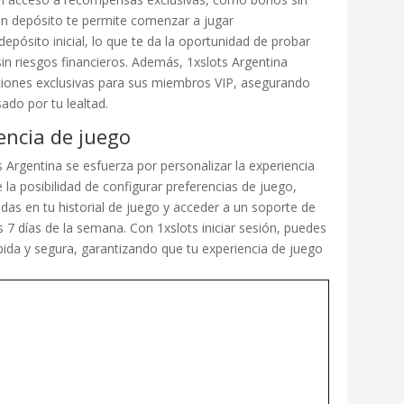
sin depósito te permite comenzar a jugar
epósito inicial, lo que te da la oportunidad de probar
 sin riesgos financieros. Además, 1xslots Argentina
iones exclusivas para sus miembros VIP, asegurando
ado por tu lealtad.
encia de juego
Argentina se esfuerza por personalizar la experiencia
la posibilidad de configurar preferencias de juego,
as en tu historial de juego y acceder a un soporte de
los 7 días de la semana. Con 1xslots iniciar sesión, puedes
pida y segura, garantizando que tu experiencia de juego