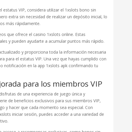
 estatus VIP, considera utilizar el 1xslots bono sin
ero extra sin necesidad de realizar un depósito inicial, lo
itos más rápidamente.
os que ofrece el casino 1xslots online. Estas
ales y pueden ayudarte a acumular puntos más rápido.
actualizado y proporciona toda la información necesaria
ura para el estatus VIP. Una vez que hayas cumplido con
o o notificación en la app 1xslots apk confirmando tu
jorada para los miembros VIP
isfrutas de una experiencia de juego única y
serie de beneficios exclusivos para sus miembros VIP,
uego y hacer que cada momento sea especial. Con
1xslots iniciar sesión, puedes acceder a una variedad de
tivo.
en acceso a recompensas exclusivas, como bonos sin