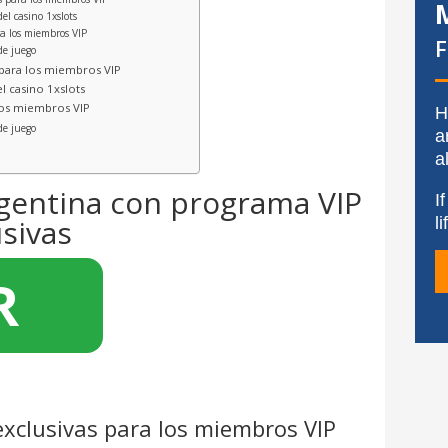
el casino 1xslots
a los miembros VIP
de juego
 para los miembros VIP
 casino 1xslots
los miembros VIP
H
de juego
a
a
rgentina con programa VIP
I
sivas
l
R
exclusivas para los miembros VIP