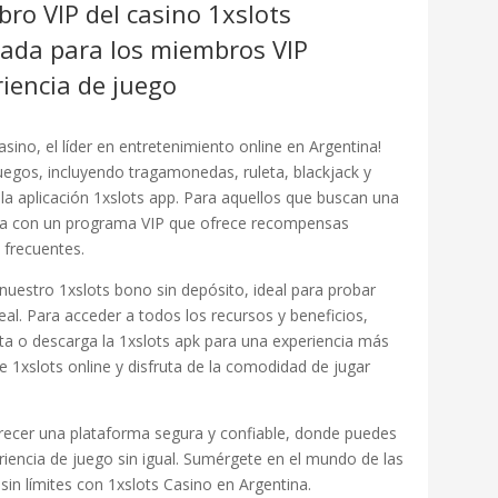
ro VIP del casino 1xslots
rada para los miembros VIP
riencia de juego
sino, el líder en entretenimiento online en Argentina!
egos, incluyendo tragamonedas, ruleta, blackjack y
 la aplicación 1xslots app. Para aquellos que buscan una
nta con un programa VIP que ofrece recompensas
 frecuentes.
uestro 1xslots bono sin depósito, ideal para probar
al. Para acceder a todos los recursos y beneficios,
nta o descarga la 1xslots apk para una experiencia más
de 1xslots online y disfruta de la comodidad de jugar
recer una plataforma segura y confiable, donde puedes
eriencia de juego sin igual. Sumérgete en el mundo de las
in límites con 1xslots Casino en Argentina.