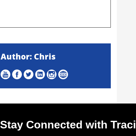
Author: Chris
Stay Connected with Traci