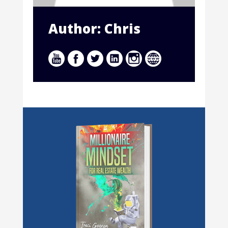
Author: Chris