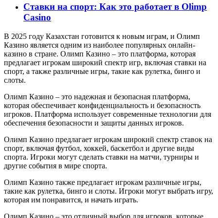
Ставки на спорт: Как это работает в Olimp
Casino
В 2025 году Казахстан готовится к новым играм, и Олимп
Казино является одним из наиболее популярных онлайн-
казино в стране. Олимп Казино – это платформа, которая
предлагает игрокам широкий спектр игр, включая ставки на
спорт, а также различные игры, такие как рулетка, бинго и
слоты.
Олимп Казино – это надежная и безопасная платформа,
которая обеспечивает конфиденциальность и безопасность
игроков. Платформа использует современные технологии для
обеспечения безопасности и защиты данных игроков.
Олимп Казино предлагает игрокам широкий спектр ставок на
спорт, включая футбол, хоккей, баскетбол и другие виды
спорта. Игроки могут сделать ставки на матчи, турниры и
другие события в мире спорта.
Олимп Казино также предлагает игрокам различные игры,
такие как рулетка, бинго и слоты. Игроки могут выбрать игру,
которая им понравится, и начать играть.
Олимп Казино – это отличный выбор для игроков, которые