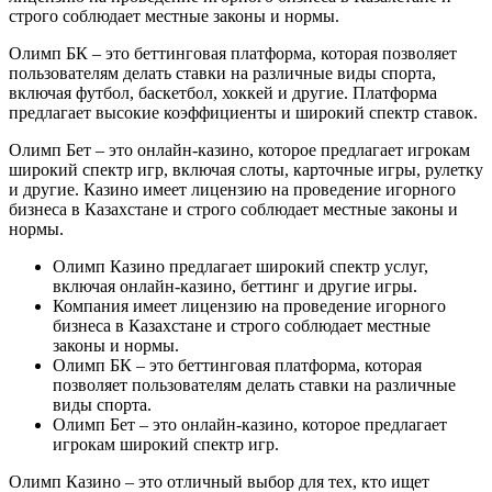
строго соблюдает местные законы и нормы.
Олимп БК – это беттинговая платформа, которая позволяет
пользователям делать ставки на различные виды спорта,
включая футбол, баскетбол, хоккей и другие. Платформа
предлагает высокие коэффициенты и широкий спектр ставок.
Олимп Бет – это онлайн-казино, которое предлагает игрокам
широкий спектр игр, включая слоты, карточные игры, рулетку
и другие. Казино имеет лицензию на проведение игорного
бизнеса в Казахстане и строго соблюдает местные законы и
нормы.
Олимп Казино предлагает широкий спектр услуг,
включая онлайн-казино, беттинг и другие игры.
Компания имеет лицензию на проведение игорного
бизнеса в Казахстане и строго соблюдает местные
законы и нормы.
Олимп БК – это беттинговая платформа, которая
позволяет пользователям делать ставки на различные
виды спорта.
Олимп Бет – это онлайн-казино, которое предлагает
игрокам широкий спектр игр.
Олимп Казино – это отличный выбор для тех, кто ищет