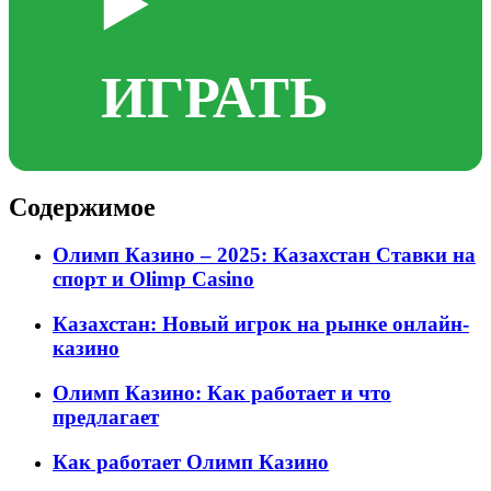
▶️
Contact
Or call
Traci
210-465-5275
Select Page
ИГРАТЬ
Содержимое
Олимп Казино – 2025: Казахстан Ставки на
спорт и Olimp Casino
Казахстан: Новый игрок на рынке онлайн-
казино
Олимп Казино: Как работает и что
предлагает
Как работает Олимп Казино