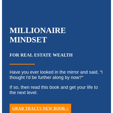
MILLIONAIRE
MINDSET
FOR REAL ESTATE WEALTH
Have you ever looked in the mirror and said, "I
thought I'd be further along by now?"
If so, then read this book and get your life to
the next level.
GRAB TRACI'S NEW BOOK >