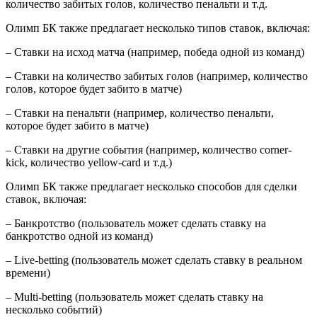
количество забитых голов, количество пенальти и т.д.
Олимп БК также предлагает несколько типов ставок, включая:
– Ставки на исход матча (например, победа одной из команд)
– Ставки на количество забитых голов (например, количество
голов, которое будет забито в матче)
– Ставки на пенальти (например, количество пенальти,
которое будет забито в матче)
– Ставки на другие события (например, количество corner-
kick, количество yellow-card и т.д.)
Олимп БК также предлагает несколько способов для сделки
ставок, включая:
– Банкротство (пользователь может сделать ставку на
банкротство одной из команд)
– Live-betting (пользователь может сделать ставку в реальном
времени)
– Multi-betting (пользователь может сделать ставку на
несколько событий)