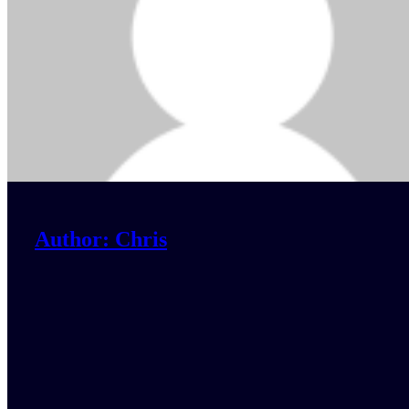
Author: Chris