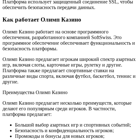
Платформа использует защищенный соединение SSL, чтобы
обеспечить безопасность передачи данных.
Как работает Олимп Казино
Олимп Казино работает на основе программного
обеспечения, разработанного компанией SoftSwiss. Это
программное обеспечение обеспечивает функциональность и
безопасность платформы.
Олимп Казино предлагает игрокам широкий спектр азартных
игр, включая слоты, карточные игры, рулетку и другие.
Платформа также предлагает спортивные ставки на
различные виды спорта, включая футбол, баскетбол, теннис и
другие.
Преимущества Олимп Казино
Олимп Казино предлагает несколько преимуществ, которые
делают его популярным среди игроков. В частности,
платформа предлагает:
Большой выбор азартных игр и спортивных событий;
Безопасность и конфиденциальность игроков;
Промокоды и бонусы для новых игроков;