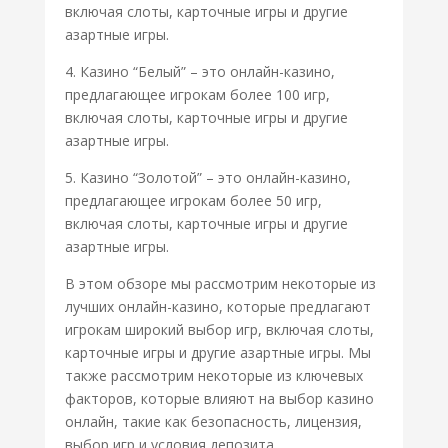
включая слоты, карточные игры и другие
азартные игры.
4. Казино “Белый” – это онлайн-казино,
предлагающее игрокам более 100 игр,
включая слоты, карточные игры и другие
азартные игры.
5. Казино “Золотой” – это онлайн-казино,
предлагающее игрокам более 50 игр,
включая слоты, карточные игры и другие
азартные игры.
В этом обзоре мы рассмотрим некоторые из
лучших онлайн-казино, которые предлагают
игрокам широкий выбор игр, включая слоты,
карточные игры и другие азартные игры. Мы
также рассмотрим некоторые из ключевых
факторов, которые влияют на выбор казино
онлайн, такие как безопасность, лицензия,
выбор игр и условия депозита.