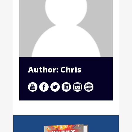
Author: Chris