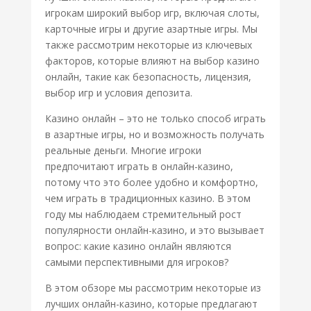
игрокам широкий выбор игр, включая слоты,
карточные игры и другие азартные игры. Мы
также рассмотрим некоторые из ключевых
факторов, которые влияют на выбор казино
онлайн, такие как безопасность, лицензия,
выбор игр и условия депозита.
Казино онлайн – это не только способ играть
в азартные игры, но и возможность получать
реальные деньги. Многие игроки
предпочитают играть в онлайн-казино,
потому что это более удобно и комфортно,
чем играть в традиционных казино. В этом
году мы наблюдаем стремительный рост
популярности онлайн-казино, и это вызывает
вопрос: какие казино онлайн являются
самыми перспективными для игроков?
В этом обзоре мы рассмотрим некоторые из
лучших онлайн-казино, которые предлагают