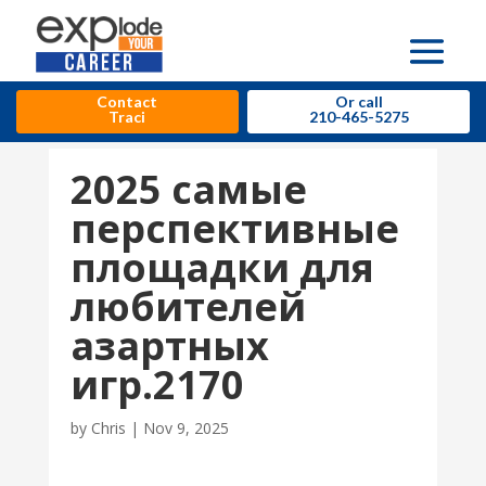
Contact
Or call
Traci
210-465-5275
2025 самые
перспективные
площадки для
любителей
азартных
игр.2170
by
Chris
|
Nov 9, 2025