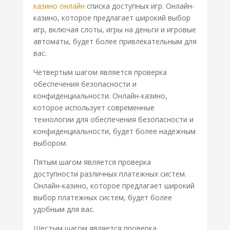
казино онлайн
списка доступных игр. Онлайн-
казино, которое предлагает широкий выбор
игр, включая слоты, игры на деньги и игровые
автоматы, будет более привлекательным для
вас.
Четвертым шагом является проверка
обеспечения безопасности и
конфиденциальности. Онлайн-казино,
которое использует современные
технологии для обеспечения безопасности и
конфиденциальности, будет более надежным
выбором.
Пятым шагом является проверка
доступности различных платежных систем.
Онлайн-казино, которое предлагает широкий
выбор платежных систем, будет более
удобным для вас.
Шестым шагом является проверка