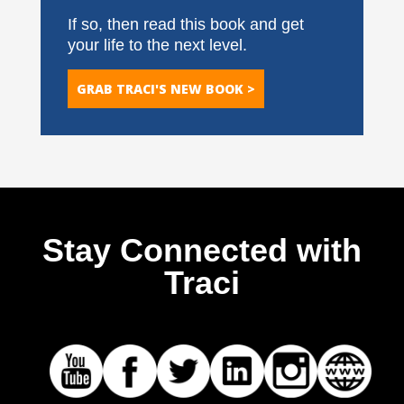
If so, then read this book and get
your life to the next level.
GRAB TRACI'S NEW BOOK >
Stay Connected with
Traci