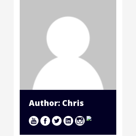
Author: Chris