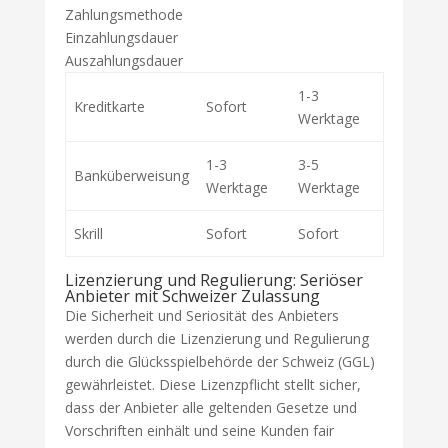
Zahlungsmethode
Einzahlungsdauer
Auszahlungsdauer
1-3
Kreditkarte
Sofort
Werktage
1-3
3-5
Banküberweisung
Werktage
Werktage
Skrill
Sofort
Sofort
Lizenzierung und Regulierung: Seriöser
Anbieter mit Schweizer Zulassung
Die Sicherheit und Seriosität des Anbieters
werden durch die Lizenzierung und Regulierung
durch die Glücksspielbehörde der Schweiz (GGL)
gewährleistet. Diese Lizenzpflicht stellt sicher,
dass der Anbieter alle geltenden Gesetze und
Vorschriften einhält und seine Kunden fair