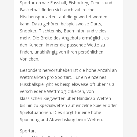
Sportarten wie Fussball, Eishockey, Tennis und
Basketball finden sich auch zahlreiche
Nischensportarten, auf die gewettet werden
kann. Dazu gehören beispielsweise Darts,
Snooker, Tischtennis, Badminton und vieles
mehr. Die Breite des Angebots ermöglicht es
den Kunden, immer die passende Wette zu
finden, unabhängig von ihren persönlichen
Vorlieben.
Besonders hervorzuheben ist die hohe Anzahl an
Wettmärkten pro Sportart. Für ein einzelnes
Fussballspiel gibt es beispielsweise oft über 100
verschiedene Wettmöglichkeiten, von
klassischen Siegwetten über Handicap-Wetten
bis hin zu Spezialwetten auf einzelne Spieler oder
Spielsituationen. Dies sorgt für eine hohe
Spannung und Abwechslung beim Wetten.
Sportart