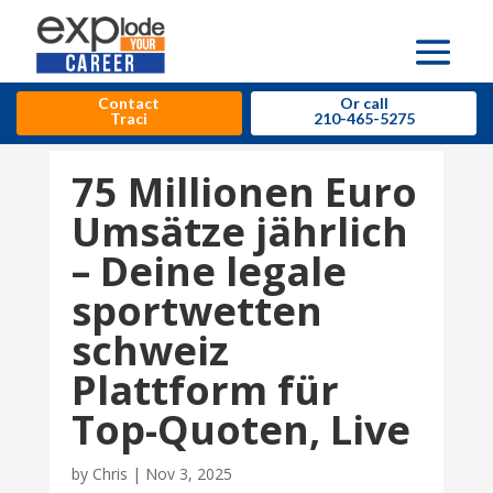
Contact
Or call
Traci
210-465-5275
75 Millionen Euro
Umsätze jährlich
– Deine legale
sportwetten
schweiz
Plattform für
Top-Quoten, Live
by
Chris
|
Nov 3, 2025