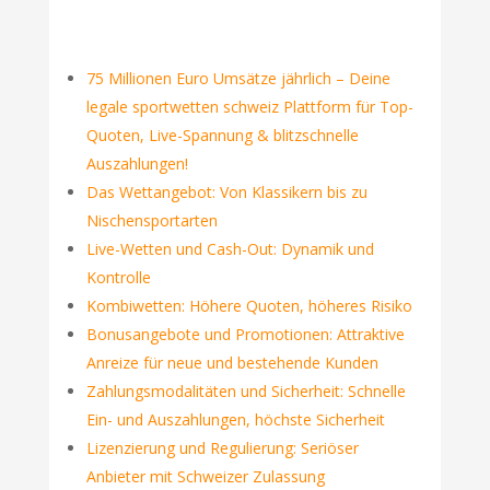
75 Millionen Euro Umsätze jährlich – Deine
legale sportwetten schweiz Plattform für Top-
Quoten, Live-Spannung & blitzschnelle
Auszahlungen!
Das Wettangebot: Von Klassikern bis zu
Nischensportarten
Live-Wetten und Cash-Out: Dynamik und
Kontrolle
Kombiwetten: Höhere Quoten, höheres Risiko
Bonusangebote und Promotionen: Attraktive
Anreize für neue und bestehende Kunden
Zahlungsmodalitäten und Sicherheit: Schnelle
Ein- und Auszahlungen, höchste Sicherheit
Lizenzierung und Regulierung: Seriöser
Anbieter mit Schweizer Zulassung