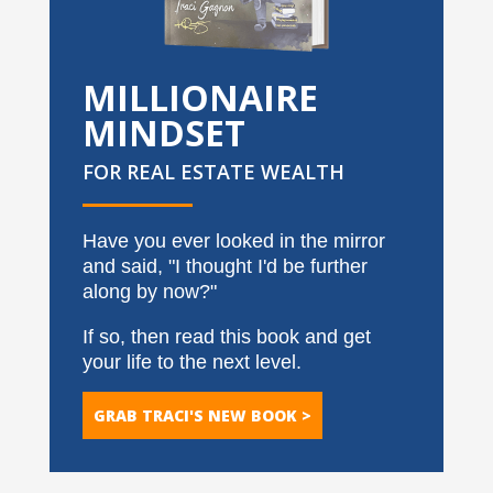
MILLIONAIRE
MINDSET
FOR REAL ESTATE WEALTH
Have you ever looked in the mirror
and said, "I thought I'd be further
along by now?"
If so, then read this book and get
your life to the next level.
GRAB TRACI'S NEW BOOK >