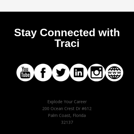
Stay Connected with
Traci
Explode Your Career
200 Ocean Crest Dr #612
Palm Coast, Florida
32137