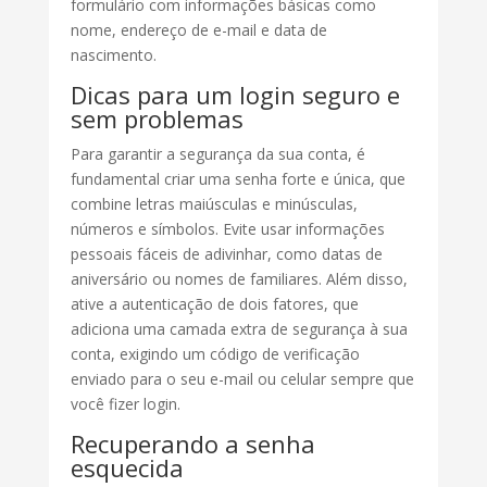
formulário com informações básicas como
nome, endereço de e-mail e data de
nascimento.
Dicas para um login seguro e
sem problemas
Para garantir a segurança da sua conta, é
fundamental criar uma senha forte e única, que
combine letras maiúsculas e minúsculas,
números e símbolos. Evite usar informações
pessoais fáceis de adivinhar, como datas de
aniversário ou nomes de familiares. Além disso,
ative a autenticação de dois fatores, que
adiciona uma camada extra de segurança à sua
conta, exigindo um código de verificação
enviado para o seu e-mail ou celular sempre que
você fizer login.
Recuperando a senha
esquecida