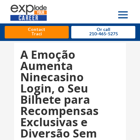
Contact
Or call
Traci
210-465-5275
A Emoção
Aumenta
Ninecasino
Login, o Seu
Bilhete para
Recompensas
Exclusivas e
Diversão Sem