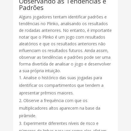
Observando as Tendências e
Padrões
Alguns jogadores tentam identificar padrões e
tendências no Plinko, analisando os resultados
de rodadas anteriores. No entanto, é importante
notar que o Plinko é um jogo com resultados
aleatórios e que os resultados anteriores não
influenciam os resultados futuros. Ainda assim,
observar as tendências e padrões pode ser uma
forma divertida de analisar o jogo e desenvolver
a sua própria intuição.
Analise o histórico das suas jogadas para
identificar os compartimentos que tendem a
apresentar prêmios maiores.
Observe a frequência com que os
multiplicadores altos aparecem na base da
pirâmide.
Experimente diferentes níveis de risco e
números de linhas para ver como eles afetam