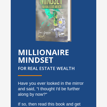
MILLIONAIRE
MINDSET
FOR REAL ESTATE WEALTH
Have you ever looked in the mirror
and said, "I thought I'd be further
along by now?"
If so, then read this book and get