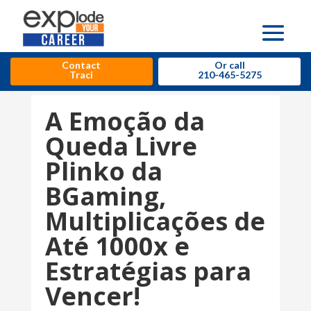
Contact
Or call
Traci
210-465-5275
A Emoção da
Queda Livre
Plinko da
BGaming,
Multiplicações de
Até 1000x e
Estratégias para
Vencer!