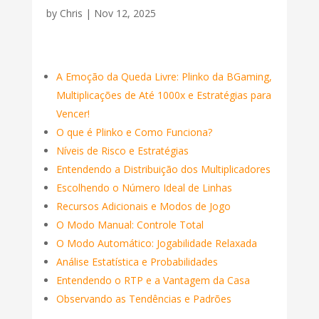
by
Chris
|
Nov 12, 2025
A Emoção da Queda Livre: Plinko da BGaming,
Multiplicações de Até 1000x e Estratégias para
Vencer!
O que é Plinko e Como Funciona?
Níveis de Risco e Estratégias
Entendendo a Distribuição dos Multiplicadores
Escolhendo o Número Ideal de Linhas
Recursos Adicionais e Modos de Jogo
O Modo Manual: Controle Total
O Modo Automático: Jogabilidade Relaxada
Análise Estatística e Probabilidades
Entendendo o RTP e a Vantagem da Casa
Observando as Tendências e Padrões