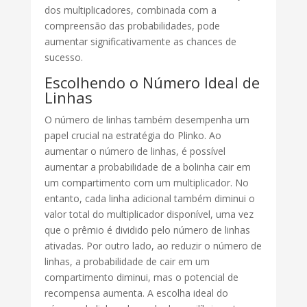
dos multiplicadores, combinada com a
compreensão das probabilidades, pode
aumentar significativamente as chances de
sucesso.
Escolhendo o Número Ideal de
Linhas
O número de linhas também desempenha um
papel crucial na estratégia do Plinko. Ao
aumentar o número de linhas, é possível
aumentar a probabilidade de a bolinha cair em
um compartimento com um multiplicador. No
entanto, cada linha adicional também diminui o
valor total do multiplicador disponível, uma vez
que o prêmio é dividido pelo número de linhas
ativadas. Por outro lado, ao reduzir o número de
linhas, a probabilidade de cair em um
compartimento diminui, mas o potencial de
recompensa aumenta. A escolha ideal do