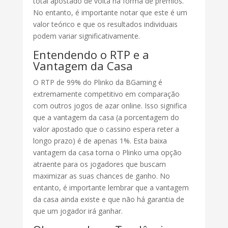
total apostado de volta na forma de prêmios.
No entanto, é importante notar que este é um
valor teórico e que os resultados individuais
podem variar significativamente.
Entendendo o RTP e a
Vantagem da Casa
O RTP de 99% do Plinko da BGaming é
extremamente competitivo em comparação
com outros jogos de azar online. Isso significa
que a vantagem da casa (a porcentagem do
valor apostado que o cassino espera reter a
longo prazo) é de apenas 1%. Esta baixa
vantagem da casa torna o Plinko uma opção
atraente para os jogadores que buscam
maximizar as suas chances de ganho. No
entanto, é importante lembrar que a vantagem
da casa ainda existe e que não há garantia de
que um jogador irá ganhar.