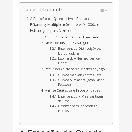
Table of Contents
A Emoção da Queda Livre: Plinko da
BGaming, Multiplicações de Até 1000x e
Estratégias para Vencer!
O que é Plinko e Como Funciona?
Níveis de Risco e Estratégias
Entendendo a Distribuição dos
Multiplicadores
Escolhendo o Número Ideal de
Linhas
Recursos Adicionais e Modos de Jogo
O Modo Manual: Controle Total
O Modo Automático: Jogabilidade
Relaxada
Análise Estatística e Probabilidades
Entendendo o RTP e a Vantagem
da Casa
Observando as Tendências e
Padrões