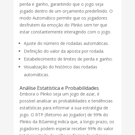
perda e ganho, garantindo que o jogo seja
jogado dentro de um orçamento predefinido. O
modo Automático permite que os jogadores
desfrutem da emoção do Plinko sem ter que
estar constantemente interagindo com o jogo.
Ajuste do número de rodadas automáticas.
Definição do valor da aposta por rodada.
Estabelecimento de limites de perda e ganho.
Visualização do histórico das rodadas
automáticas.
Análise Estatística e Probabilidades
Embora o Plinko seja um jogo de azar, é
possível analisar as probabilidades e tendências
estatísticas para informar a sua estratégia de
jogo. O RTP (Retorno ao Jogador) de 99% do
Plinko da BGaming indica que, a longo prazo, os
jogadores podem esperar receber 99% do valor