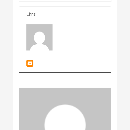
Chris