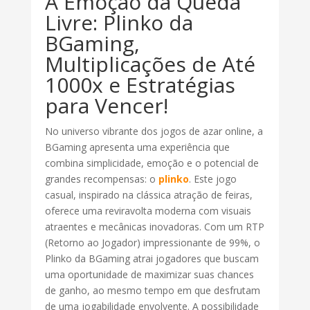
A Emoção da Queda
Livre: Plinko da
BGaming,
Multiplicações de Até
1000x e Estratégias
para Vencer!
No universo vibrante dos jogos de azar online, a
BGaming apresenta uma experiência que
combina simplicidade, emoção e o potencial de
grandes recompensas: o
plinko
. Este jogo
casual, inspirado na clássica atração de feiras,
oferece uma reviravolta moderna com visuais
atraentes e mecânicas inovadoras. Com um RTP
(Retorno ao Jogador) impressionante de 99%, o
Plinko da BGaming atrai jogadores que buscam
uma oportunidade de maximizar suas chances
de ganho, ao mesmo tempo em que desfrutam
de uma jogabilidade envolvente. A possibilidade