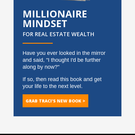
MILLIONAIRE
MINDSET
FOR REAL ESTATE WEALTH
Have you ever looked in the mirror
and said, "I thought I'd be further
along by now?"
If so, then read this book and get
your life to the next level.
GRAB TRACI'S NEW BOOK >