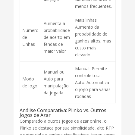
menos frequentes.
Mais linhas:
Aumenta a
Aumento da
Número
probabilidade
probabilidade de
de
de acerto em
ganhos altos, mas
Linhas
fendas de
custo mais
maior valor
elevado.
Manual: Permite
Manual ou
controle total.
Modo
Auto para
Auto: Automatiza
de Jogo
manipulação
o jogo para várias
da jogada
rodadas
Análise Comparativa: Plinko vs. Outros
Jogos de Azar
Comparado a outros jogos de azar online, o
Plinko se destaca por sua simplicidade, alto RTP
e potencial de ganhos significativos. Jogos como