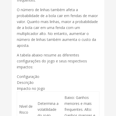
frequentes.
O número de linhas também afeta a
probabilidade de a bola cair em fendas de maior
valor. Quanto mais linhas, maior a probabilidade
de a bola cair em uma fenda com um
multiplicador alto. No entanto, aumentar o
número de linhas também aumenta o custo da
aposta.
A tabela abaixo resume as diferentes
configurações do jogo e seus respectivos
impactos:
Configuração
Descrição
Impacto no Jogo
Baixo: Ganhos
Determina a
menores e mais
Nível de
volatilidade
frequentes. Alto:
Risco
do jogo
Ganhos maiores e