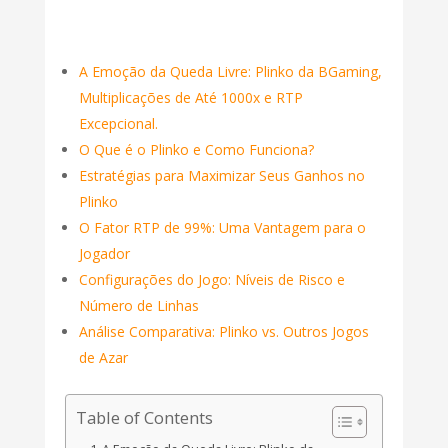
A Emoção da Queda Livre: Plinko da BGaming,
Multiplicações de Até 1000x e RTP
Excepcional.
O Que é o Plinko e Como Funciona?
Estratégias para Maximizar Seus Ganhos no
Plinko
O Fator RTP de 99%: Uma Vantagem para o
Jogador
Configurações do Jogo: Níveis de Risco e
Número de Linhas
Análise Comparativa: Plinko vs. Outros Jogos
de Azar
Table of Contents