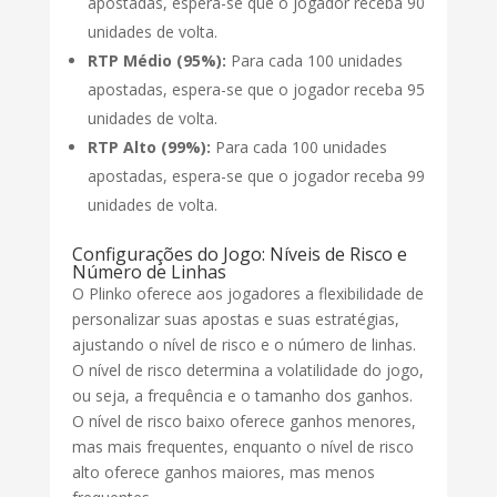
apostadas, espera-se que o jogador receba 90
unidades de volta.
RTP Médio (95%):
Para cada 100 unidades
apostadas, espera-se que o jogador receba 95
unidades de volta.
RTP Alto (99%):
Para cada 100 unidades
apostadas, espera-se que o jogador receba 99
unidades de volta.
Configurações do Jogo: Níveis de Risco e
Número de Linhas
O Plinko oferece aos jogadores a flexibilidade de
personalizar suas apostas e suas estratégias,
ajustando o nível de risco e o número de linhas.
O nível de risco determina a volatilidade do jogo,
ou seja, a frequência e o tamanho dos ganhos.
O nível de risco baixo oferece ganhos menores,
mas mais frequentes, enquanto o nível de risco
alto oferece ganhos maiores, mas menos