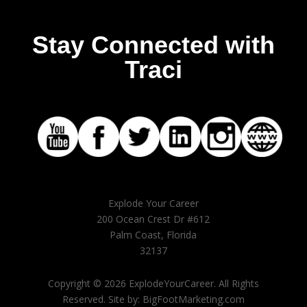
Stay Connected with
Traci
Explode Your Career
200 Ocean Crest Dr #612
Palm Coast, Florida
32137
Copyright © 2026 ExplodeYourCareer. All Rights
Reserved. Site by: BigFootMarketing.com