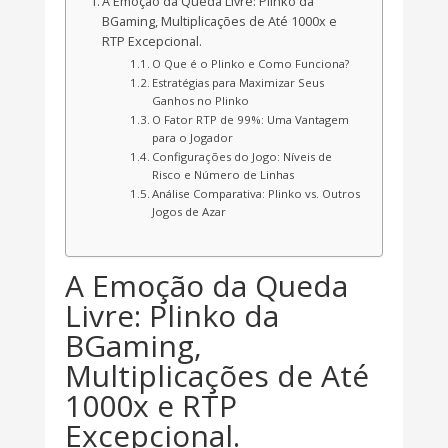
A Emoção da Queda Livre: Plinko da
BGaming, Multiplicações de Até 1000x e
RTP Excepcional.
O Que é o Plinko e Como Funciona?
Estratégias para Maximizar Seus
Ganhos no Plinko
O Fator RTP de 99%: Uma Vantagem
para o Jogador
Configurações do Jogo: Níveis de
Risco e Número de Linhas
Análise Comparativa: Plinko vs. Outros
Jogos de Azar
A Emoção da Queda
Livre: Plinko da
BGaming,
Multiplicações de Até
1000x e RTP
Excepcional.