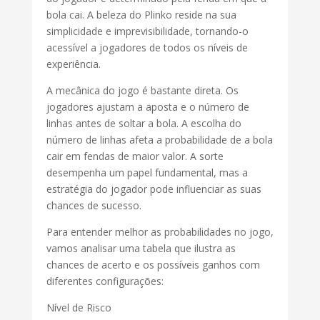
bola cai. A beleza do Plinko reside na sua
simplicidade e imprevisibilidade, tornando-o
acessível a jogadores de todos os níveis de
experiência.
A mecânica do jogo é bastante direta. Os
jogadores ajustam a aposta e o número de
linhas antes de soltar a bola. A escolha do
número de linhas afeta a probabilidade de a bola
cair em fendas de maior valor. A sorte
desempenha um papel fundamental, mas a
estratégia do jogador pode influenciar as suas
chances de sucesso.
Para entender melhor as probabilidades no jogo,
vamos analisar uma tabela que ilustra as
chances de acerto e os possíveis ganhos com
diferentes configurações:
Nível de Risco