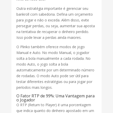
Outra estratégia importante é gerenciar seu
bankroll com sabedoria. Defina um orçamento
para jogar e não o exceda. Além disso, evite
perseguir perdas, ou seja, aumentar sua aposta
na tentativa de recuperar o dinheiro perdido.
Isso pode levar a perdas ainda maiores.
O Plinko também oferece modos de jogo
Manual e Auto. No modo Manual, o jogador
solta a bola manualmente a cada rodada. No
modo Auto, o jogo solta a bola
automaticamente por um determinado número
de rodadas. O modo Auto pode ser útil para
testar diferentes estratégias ou para jogar por
períodos mais longos.
O Fator RTP de 99%: Uma Vantagem para
o Jogador
O RTP (Return to Player) é uma porcentagem
que indica quanto do dinheiro apostado em um