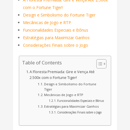
com o Fortune Tiger!
Design e Simbolismo do Fortune Tiger
Mecânicas de Jogo e RTP
Funcionalidades Especiais e Bônus
Estratégias para Maximizar Ganhos
Considerações Finais sobre o Jogo
Table of Contents
A Floresta Premiada: Gire e Vença Até
2.500x com o Fortune Tiger!
Design e Simbolismo do Fortune
Tiger
Mecânicas de Jogo e RTP
Funcionalidades Especiais e Bônus
Estratégias para Maximizar Ganhos
Considerações Finais sobre o Jogo