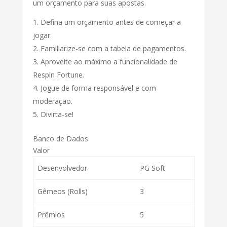
um orçamento para suas apostas.
Defina um orçamento antes de começar a
jogar.
Familiarize-se com a tabela de pagamentos.
Aproveite ao máximo a funcionalidade de
Respin Fortune.
Jogue de forma responsável e com
moderação.
Divirta-se!
Banco de Dados
Valor
Desenvolvedor
PG Soft
Gêmeos (Rolls)
3
Prêmios
5