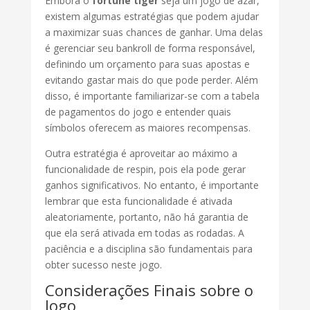
Embora o
fortune tiger
seja um jogo de azar,
existem algumas estratégias que podem ajudar
a maximizar suas chances de ganhar. Uma delas
é gerenciar seu bankroll de forma responsável,
definindo um orçamento para suas apostas e
evitando gastar mais do que pode perder. Além
disso, é importante familiarizar-se com a tabela
de pagamentos do jogo e entender quais
símbolos oferecem as maiores recompensas.
Outra estratégia é aproveitar ao máximo a
funcionalidade de respin, pois ela pode gerar
ganhos significativos. No entanto, é importante
lembrar que esta funcionalidade é ativada
aleatoriamente, portanto, não há garantia de
que ela será ativada em todas as rodadas. A
paciência e a disciplina são fundamentais para
obter sucesso neste jogo.
Considerações Finais sobre o
Jogo