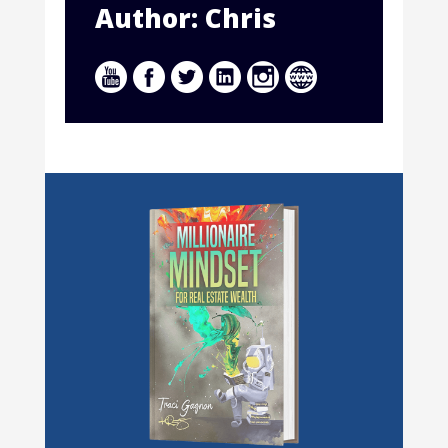
Author: Chris