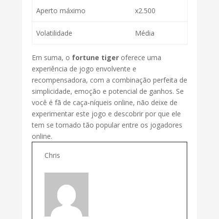
Aperto máximo
x2.500
Volatilidade
Média
Em suma, o
fortune tiger
oferece uma
experiência de jogo envolvente e
recompensadora, com a combinação perfeita de
simplicidade, emoção e potencial de ganhos. Se
você é fã de caça-níqueis online, não deixe de
experimentar este jogo e descobrir por que ele
tem se tornado tão popular entre os jogadores
online.
Chris