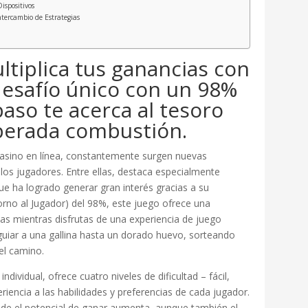
ispositivos
tercambio de Estrategias
ltiplica tus ganancias con
desafío único con un 98%
aso te acerca al tesoro
perada combustión.
asino en línea, constantemente surgen nuevas
los jugadores. Entre ellas, destaca especialmente
e ha logrado generar gran interés gracias a su
orno al Jugador) del 98%, este juego ofrece una
as mientras disfrutas de una experiencia de juego
es guiar a una gallina hasta un dorado huevo, sorteando
el camino.
ividual, ofrece cuatro niveles de dificultad – fácil,
riencia a las habilidades y preferencias de cada jugador.
nde el potencial de ganar aumenta, aunque también el