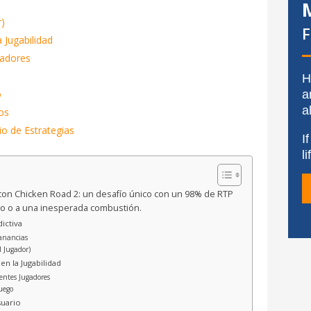
r)
a Jugabilidad
gadores
H
a
o
a
vos
o de Estrategias
I
l
s con Chicken Road 2: un desafío único con un 98% de RTP
do o a una inesperada combustión.
ictiva
anancias
l Jugador)
en la Jugabilidad
rentes Jugadores
Juego
suario