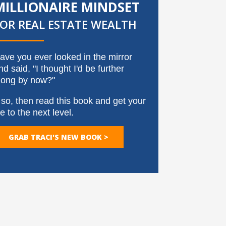
MILLIONAIRE MINDSET
FOR REAL ESTATE WEALTH
ave you ever looked in the mirror
nd said, "I thought I'd be further
long by now?"
f so, then read this book and get your
ife to the next level.
GRAB TRACI'S NEW BOOK >