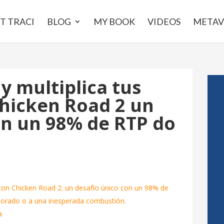
T TRACI
BLOG
MY BOOK
VIDEOS
METAV
 y multiplica tus
hicken Road 2 un
on un 98% de RTP do
s con Chicken Road 2: un desafío único con un 98% de
dorado o a una inesperada combustión.
a