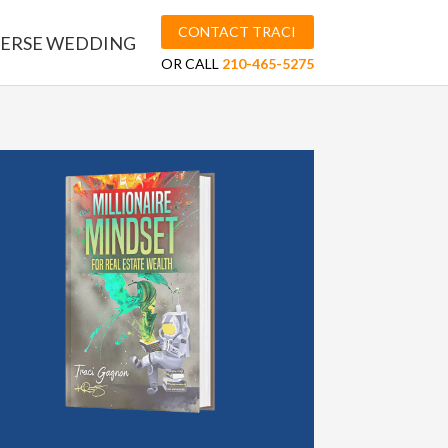
CONTACT TRACI
ERSE WEDDING
OR CALL
210-465-5275