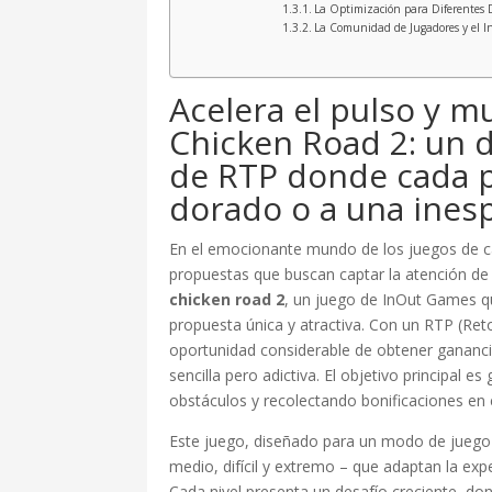
La Optimización para Diferentes D
La Comunidad de Jugadores y el In
Acelera el pulso y mu
Chicken Road 2: un 
de RTP donde cada p
dorado o a una ines
En el emocionante mundo de los juegos de c
propuestas que buscan captar la atención de 
chicken road 2
, un juego de InOut Games qu
propuesta única y atractiva. Con un RTP (Ret
oportunidad considerable de obtener gananci
sencilla pero adictiva. El objetivo principal 
obstáculos y recolectando bonificaciones en 
Este juego, diseñado para un modo de juego ind
medio, difícil y extremo – que adaptan la expe
Cada nivel presenta un desafío creciente, do