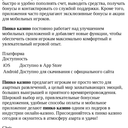
быстро и удобно пополнять счет, выводить средства, получать
бонусы и контактировать со службой поддержки. Кроме того,
приложения часто предлагают эксклюзивные бонусы и акции
для мобильных игроков.
Пинко казино
постоянно работает над улучшением
мобильных приложений и добавляет новые функции, чтобы
обеспечить своим игрокам максимально комфортный и
увлекательный игровой опыт.
Платформа
Доступность
iOS
Доступно в App Store
Android
Доступно для скачивания с официального сайта
Пинко казино
предлагает игрокам не просто место для
азартных развлечений, а целый мир захватывающих эмоций,
больших выигрышей и приятного времяпрепровождения.
Широкий выбор игр, привлекательные бонусные
предложения, удобные способы оплаты и мобильное
приложение делают
пинко казино
одним из лидеров в
индустрии онлайн-казино. Присоединяйтесь к пинко казино
сегодня и окунитесь в атмосферу азарта и удачи!
Chris