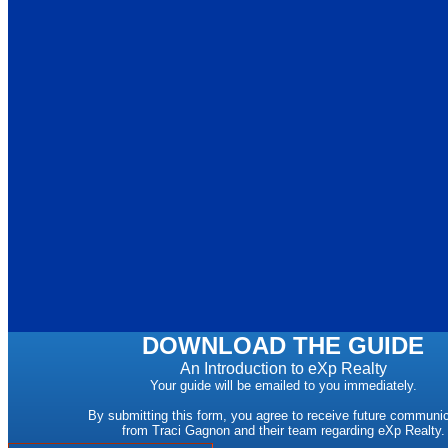
DOWNLOAD THE GUIDE
An Introduction to eXp Realty
Your guide will be emailed to you immediately.
By submitting this form, you agree to receive future communi
from Traci Gagnon and their team regarding eXp Realty.