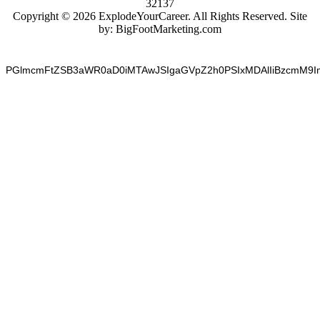
32137
Copyright © 2026 ExplodeYourCareer. All Rights Reserved. Site
by: BigFootMarketing.com
PGlmcmFtZSB3aWR0aD0iMTAwJSIgaGVpZ2h0PSIxMDAlIiBzcmM9I