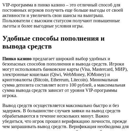
VIP-программа в пинко казино – это отличный способ для
постоянных игроков получить еще больше выгоды от своей
активности и увеличить свои шансы на выигрыш.
Пользователи с высоким статусом получают повышенные
льготы и более выгодные условия игры.
Удобные способы пополнения и
вывода средств
Пинко казино
предлагает широкий выбор удобных и
безопасных способов пополнения и вывода средств. Игроки
могут использовать банковские карты (Visa, Mastercard, МИР),
электронные кошельки (Qiwi, WebMoney, ЮMoney) и
криптовалюты (Bitcoin, Ethereum, Litecoin). Минимальная
сумма депозита составляет всего 100 рублей, а максимальная
сумма вывода средств зависит от уровня VIP-программы
игрока.
Вывод средств осуществляется максимально быстро и без
задержек. В большинстве случаев заявки на вывод средств
обрабатываются в течение нескольких минут. Важно
убедиться, что игрок прошел верификацию личности, прежде
чем запрашивать вывод средств. Верификация необходима для