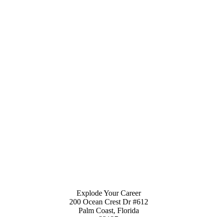
Traci
Explode Your Career
200 Ocean Crest Dr #612
Palm Coast, Florida