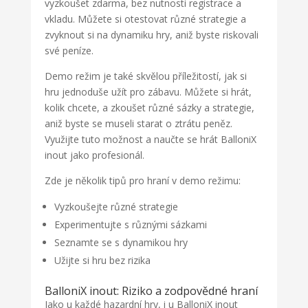
vyzkoušet zdarma, bez nutnosti registrace a
vkladu. Můžete si otestovat různé strategie a
zvyknout si na dynamiku hry, aniž byste riskovali
své peníze.
Demo režim je také skvělou příležitostí, jak si
hru jednoduše užít pro zábavu. Můžete si hrát,
kolik chcete, a zkoušet různé sázky a strategie,
aniž byste se museli starat o ztrátu peněz.
Využijte tuto možnost a naučte se hrát BalloniX
inout jako profesionál.
Zde je několik tipů pro hraní v demo režimu:
Vyzkoušejte různé strategie
Experimentujte s různými sázkami
Seznamte se s dynamikou hry
Užijte si hru bez rizika
BalloniX inout: Riziko a zodpovědné hraní
Jako u každé hazardní hry, i u BalloniX inout