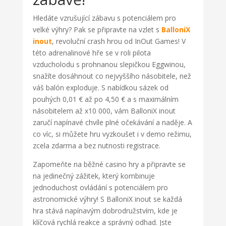
Hledáte vzrušující zábavu s potenciálem pro
velké výhry? Pak se připravte na vzlet s
BalloniX
inout
, revoluční crash hrou od InOut Games! V
této adrenalinové hře se v roli pilota
vzducholodu s prohnanou slepičkou Eggwinou,
snažíte dosáhnout co nejvyššího násobitele, než
váš balón exploduje. S nabídkou sázek od
pouhých 0,01 € až po 4,50 € a s maximálním
násobitelem až x10 000, vám BalloniX inout
zaručí napínavé chvíle plné očekávání a naděje. A
co víc, si můžete hru vyzkoušet i v demo režimu,
zcela zdarma a bez nutnosti registrace.
Zapomeňte na běžné casino hry a připravte se
na jedinečný zážitek, který kombinuje
jednoduchost ovládání s potenciálem pro
astronomické výhry! S BalloniX inout se každá
hra stává napínavým dobrodružstvím, kde je
klíčová rychlá reakce a správný odhad. Jste