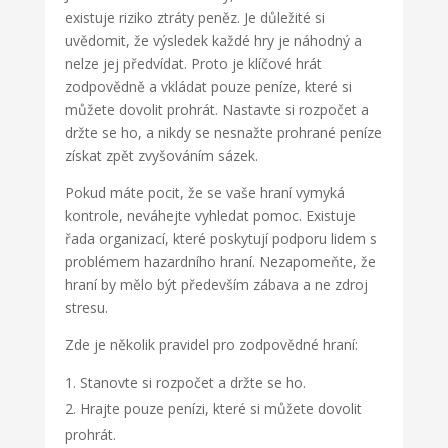
existuje riziko ztráty peněz. Je důležité si
uvědomit, že výsledek každé hry je náhodný a
nelze jej předvídat. Proto je klíčové hrát
zodpovědně a vkládat pouze peníze, které si
můžete dovolit prohrát. Nastavte si rozpočet a
držte se ho, a nikdy se nesnažte prohrané peníze
získat zpět zvyšováním sázek.
Pokud máte pocit, že se vaše hraní vymyká
kontrole, neváhejte vyhledat pomoc. Existuje
řada organizací, které poskytují podporu lidem s
problémem hazardního hraní. Nezapomeňte, že
hraní by mělo být především zábava a ne zdroj
stresu.
Zde je několik pravidel pro zodpovědné hraní:
Stanovte si rozpočet a držte se ho.
Hrajte pouze penízi, které si můžete dovolit
prohrát.