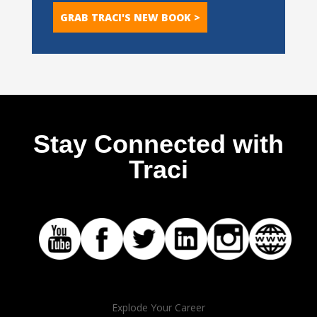
GRAB TRACI'S NEW BOOK >
Stay Connected with
Traci
Explode Your Career