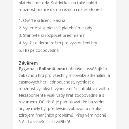
platební metody. Solidní kasina také nabízí
možnost hraní v demo režimu i na telefonech.
Ověřte si licenci kasina
Vyberte si spolehlivé platební metody
Stanovte si rozpočet před hraním
Využijte demo režim pro vyzkoušení hry
Hrajte zodpovědně
Závěrem
Eggwina a
BalloniX inout
přinášejí osvěžující a
zábavnou hru pro všechny milovníky adrenalinu a
casinových her. Jednoduchost, rychlost a
možnost vysokých výher z ní činí atraktivní volbu.
Nezapomeňte však vždy hrát zodpovědně a s
rozumem. Důležité je pamatovat, že hazardní
hry by měly být především zábavou a nikoliv
zdrojem finančních problémů. Přeji vám hodně
štěstí a vzrušujících zážitků!