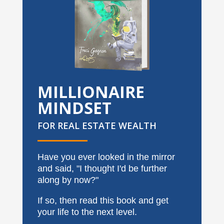
MILLIONAIRE
MINDSET
FOR REAL ESTATE WEALTH
Have you ever looked in the mirror
and said, "I thought I'd be further
along by now?"
If so, then read this book and get
your life to the next level.