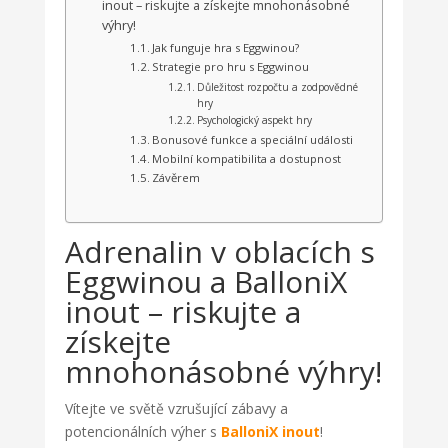
inout – riskujte a získejte mnohonásobné
výhry!
Jak funguje hra s Eggwinou?
Strategie pro hru s Eggwinou
Důležitost rozpočtu a zodpovědné
hry
Psychologický aspekt hry
Bonusové funkce a speciální události
Mobilní kompatibilita a dostupnost
Závěrem
Adrenalin v oblacích s
Eggwinou a BalloniX
inout – riskujte a
získejte
mnohonásobné výhry!
Vítejte ve světě vzrušující zábavy a
potencionálních výher s
BalloniX inout
!