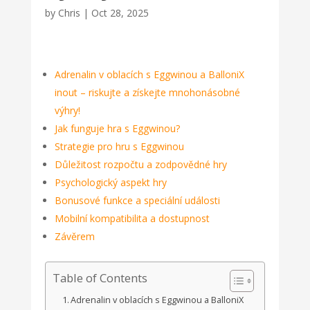
by
Chris
|
Oct 28, 2025
Adrenalin v oblacích s Eggwinou a BalloniX
inout – riskujte a získejte mnohonásobné
výhry!
Jak funguje hra s Eggwinou?
Strategie pro hru s Eggwinou
Důležitost rozpočtu a zodpovědné hry
Psychologický aspekt hry
Bonusové funkce a speciální události
Mobilní kompatibilita a dostupnost
Závěrem
Table of Contents
Adrenalin v oblacích s Eggwinou a BalloniX