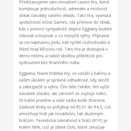
Představujeme vám inovativní casino hru, která
kombinuje jednoduchost, adrenalin a možnost
získat násobky vašeho vkladu. Tato hra, vyvinutá
společností InOut Games, vás přenese do oblak,
kde s pomocí sympatické slepice Eggwiny budete
riskovat a bojovat o co nejvyšší výhry. Připravte
se na napínavou jízdu, kde rychlé rozhodování a
štěstí hrají klíčovou roli. Tato hra je dostupná v
demo režimu a nabízí skvělou příležitost pro
vyzkoušení bez finančního rizika.
Eggwina, hlavní hrdinka hry, se vznáší v balónu a
vaším úkolem je správně odhadnout, kdy skočit
a zabezpečit si výhru. Čím déle čekáte, tím vyšší
násobek získáte, ale zároveň se zvyšuje riziko,
že balón praskne a vaše sázka bude ztracena.
Sázkové limity se pohybují od €0,01 do €4,5, což
umožňuje hrát jak nováčkům, tak zkušeným
hráčům. Teoretická návratnost k hráči (RTP) je
kolem 96%, což je slibné číslo, které zaručuje