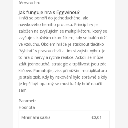
férovou hru.
Jak funguje hra s Eggwinou?
Hráči se ponoří do jednoduchého, ale
návykového herního procesu. Princip hry je
založen na zvyšujícím se multiplikátoru, který se
zvyšuje s každým okamžikem, kdy se balón drží
ve vzduchu. Úkolem hráče je stisknout tlačítko
“Vybírat” v pravou chvíli a tím si zajistit výhru. Je
to hra o nervy a rychlé reakce. Ačkoli se může
zdát jednoduchá, strategie a trpělivost jsou zde
klíčové. Pamatujte, zisk při nižším multiplikátoru
je stále zisk. Kdy by riskování bylo správné a kdy
je lepší být opatrný se musí každý hráč naučit
sám.
Parametr
Hodnota
Minimální sázka
€0,01