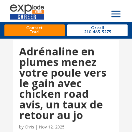
Contact
Or call
Traci
210-465-5275
Adrénaline en
plumes menez
votre poule vers
le gain avec
chicken road
avis, un taux de
retour au jo
by
Chris
|
Nov 12, 2025