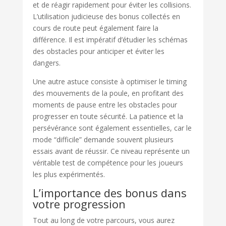
et de réagir rapidement pour éviter les collisions.
L’utilisation judicieuse des bonus collectés en
cours de route peut également faire la
différence. Il est impératif d’étudier les schémas
des obstacles pour anticiper et éviter les
dangers.
Une autre astuce consiste à optimiser le timing
des mouvements de la poule, en profitant des
moments de pause entre les obstacles pour
progresser en toute sécurité. La patience et la
persévérance sont également essentielles, car le
mode “difficile” demande souvent plusieurs
essais avant de réussir. Ce niveau représente un
véritable test de compétence pour les joueurs
les plus expérimentés.
L’importance des bonus dans
votre progression
Tout au long de votre parcours, vous aurez