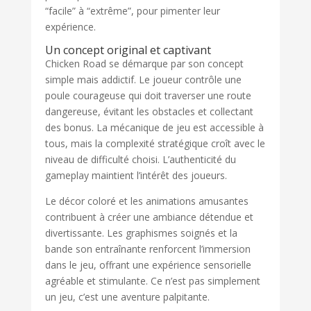
“facile” à “extrême”, pour pimenter leur
expérience.
Un concept original et captivant
Chicken Road se démarque par son concept
simple mais addictif. Le joueur contrôle une
poule courageuse qui doit traverser une route
dangereuse, évitant les obstacles et collectant
des bonus. La mécanique de jeu est accessible à
tous, mais la complexité stratégique croît avec le
niveau de difficulté choisi. L’authenticité du
gameplay maintient l’intérêt des joueurs.
Le décor coloré et les animations amusantes
contribuent à créer une ambiance détendue et
divertissante. Les graphismes soignés et la
bande son entraînante renforcent l’immersion
dans le jeu, offrant une expérience sensorielle
agréable et stimulante. Ce n’est pas simplement
un jeu, c’est une aventure palpitante.