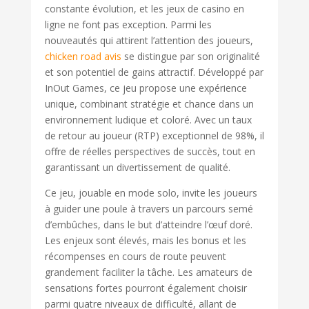
constante évolution, et les jeux de casino en
ligne ne font pas exception. Parmi les
nouveautés qui attirent l’attention des joueurs,
chicken road avis
se distingue par son originalité
et son potentiel de gains attractif. Développé par
InOut Games, ce jeu propose une expérience
unique, combinant stratégie et chance dans un
environnement ludique et coloré. Avec un taux
de retour au joueur (RTP) exceptionnel de 98%, il
offre de réelles perspectives de succès, tout en
garantissant un divertissement de qualité.
Ce jeu, jouable en mode solo, invite les joueurs
à guider une poule à travers un parcours semé
d’embûches, dans le but d’atteindre l’œuf doré.
Les enjeux sont élevés, mais les bonus et les
récompenses en cours de route peuvent
grandement faciliter la tâche. Les amateurs de
sensations fortes pourront également choisir
parmi quatre niveaux de difficulté, allant de