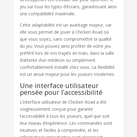
jeu sur tous les types d’écrans, garantissant ainsi
une compatibilité maximale.
Cette adaptabilité est un avantage majeur, car
elle vous permet de jouer à Chicken Road où
que vous soyez, sans compromettre la qualité
du jeu. Vous pouvez ainsi profiter de votre jeu
préféré lors de vos trajets en train, dans la salle
d’attente d’un médecin ou simplement
confortablement installé chez vous. La flexibilité
est un atout majeur pour les joueurs modernes.
Une interface utilisateur
pensée pour l’accessibilité
L’interface utilisateur de Chicken Road a été
soigneusement conçue pour garantir
l’accessibilité à tous les joueurs, quel que soit
leur niveau d’expérience. Les commandes sont
intuitives et faciles à comprendre, et les