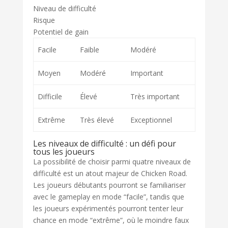
Niveau de difficulté
Risque
Potentiel de gain
Facile
Faible
Modéré
Moyen
Modéré
Important
Difficile
Élevé
Très important
Extrême
Très élevé
Exceptionnel
Les niveaux de difficulté : un défi pour
tous les joueurs
La possibilité de choisir parmi quatre niveaux de
difficulté est un atout majeur de Chicken Road.
Les joueurs débutants pourront se familiariser
avec le gameplay en mode “facile”, tandis que
les joueurs expérimentés pourront tenter leur
chance en mode “extrême”, où le moindre faux