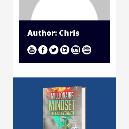
Author: Chris