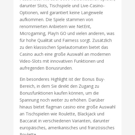
darunter Slots, Tischspiele und Live-Casino-
Optionen, wird garantiert keine Langeweile
aufkommen. Die Spiele stammen von
renommierten Anbietern wie NetEnt,
Microgaming, Play’n GO und vielen anderen, was
für hohe Qualität und Fairness sorgt. Zusätzlich
zu den klassischen Spielautomaten bietet das
Casino auch eine große Auswahl an modernen
Video-Slots mit innovativen Funktionen und
aufregenden Bonusrunden.
Ein besonderes Highlight ist der Bonus Buy-
Bereich, in dem Sie direkt den Zugang zu
Bonusfunktionen kaufen können, um die
Spannung noch weiter zu erhöhen. Darüber
hinaus bietet flagman casino eine große Auswahl
an Tischspielen wie Roulette, Blackjack und
Baccarat in verschiedenen Varianten, darunter
europäisches, amerikanisches und französisches
Roulette.