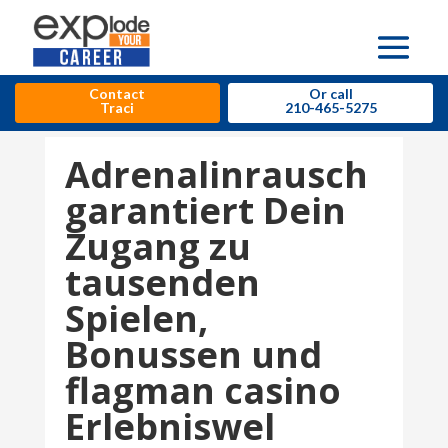
Contact
Or call
Traci
210-465-5275
Adrenalinrausch
garantiert Dein
Zugang zu
tausenden
Spielen,
Bonussen und
flagman casino
Erlebniswel