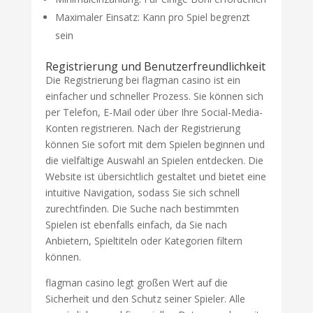
Maximaler Einsatz: Kann pro Spiel begrenzt
sein
Registrierung und Benutzerfreundlichkeit
Die Registrierung bei flagman casino ist ein
einfacher und schneller Prozess. Sie können sich
per Telefon, E-Mail oder über Ihre Social-Media-
Konten registrieren. Nach der Registrierung
können Sie sofort mit dem Spielen beginnen und
die vielfältige Auswahl an Spielen entdecken. Die
Website ist übersichtlich gestaltet und bietet eine
intuitive Navigation, sodass Sie sich schnell
zurechtfinden. Die Suche nach bestimmten
Spielen ist ebenfalls einfach, da Sie nach
Anbietern, Spieltiteln oder Kategorien filtern
können.
flagman casino legt großen Wert auf die
Sicherheit und den Schutz seiner Spieler. Alle