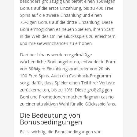
besonders großzügig und bietet einen 150%igen
Bonus auf die erste Einzahlung, bis zu 400 Free
Spins auf die zweite Einzahlung und einen
75%igen Bonus auf die dritte Einzahlung. Diese
Boni ermöglichen es neuen Spielern, ihren Start
in die Welt des Online-Glücksspiels zu erleichtern
und ihre Gewinnchancen zu erhöhen.
Darüber hinaus werden regelmäßige
wöchentliche Boni angeboten, entweder in Form
von 50%igen Einzahlungsboni oder von 20 bis
100 Free Spins. Auch ein Cashback-Programm
sorgt dafür, dass Spieler einen Teil ihrer Verluste
zurückerhalten, bis zu 10%. Diese großzügigen
Boni und Promotionen machen flagman casino
zu einer attraktiven Wahl für alle Glücksspielfans.
Die Bedeutung von
Bonusbedingungen
Es ist wichtig, die Bonusbedingungen von