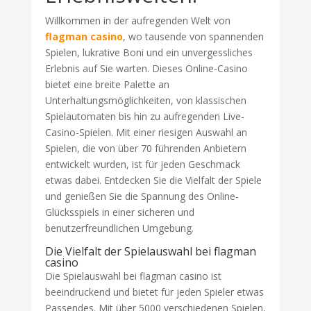
Willkommen in der aufregenden Welt von
flagman casino
, wo tausende von spannenden
Spielen, lukrative Boni und ein unvergessliches
Erlebnis auf Sie warten. Dieses Online-Casino
bietet eine breite Palette an
Unterhaltungsmöglichkeiten, von klassischen
Spielautomaten bis hin zu aufregenden Live-
Casino-Spielen. Mit einer riesigen Auswahl an
Spielen, die von über 70 führenden Anbietern
entwickelt wurden, ist für jeden Geschmack
etwas dabei. Entdecken Sie die Vielfalt der Spiele
und genießen Sie die Spannung des Online-
Glücksspiels in einer sicheren und
benutzerfreundlichen Umgebung.
Die Vielfalt der Spielauswahl bei flagman
casino
Die Spielauswahl bei flagman casino ist
beeindruckend und bietet für jeden Spieler etwas
Passendes. Mit über 5000 verschiedenen Spielen,