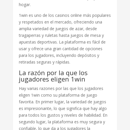
hogar.
1win es uno de los casinos online más populares
y respetados en el mercado, ofreciendo una
amplia variedad de juegos de azar, desde
tragaperras y ruletas hasta juegos de mesa y
apuestas deportivas. La plataforma es fácil de
usar y ofrece una gran cantidad de opciones
para los jugadores, incluyendo depósitos y
retiradas seguras y rápidas.
La razón por la que los
jugadores eligen 1win
Hay varias razones por las que los jugadores
eligen 1win como su plataforma de juego
favorita. En primer lugar, la variedad de juegos
es impresionante, lo que significa que hay algo
para todos los gustos y niveles de habilidad. En
segundo lugar, la plataforma es muy segura y
confiable, lo que da a los jugadores la