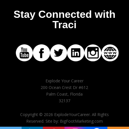
Stay Connected with
Traci
Explode Your Career
200 Ocean Crest Dr #612
Palm Coast, Florida
32137
Copyright © 2026 ExplodeYourCareer. All Rights
Reserved. Site by: BigFootMarketing.com