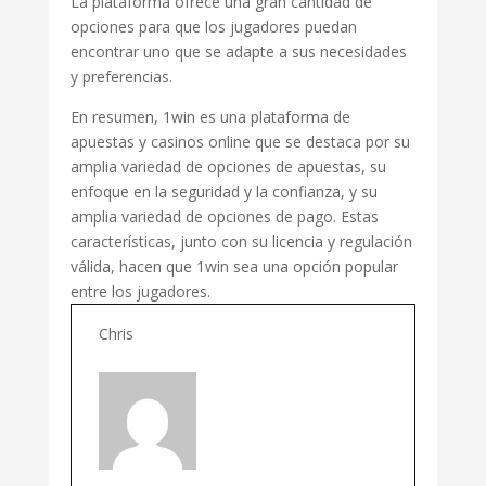
La plataforma ofrece una gran cantidad de
opciones para que los jugadores puedan
encontrar uno que se adapte a sus necesidades
y preferencias.
En resumen, 1win es una plataforma de
apuestas y casinos online que se destaca por su
amplia variedad de opciones de apuestas, su
enfoque en la seguridad y la confianza, y su
amplia variedad de opciones de pago. Estas
características, junto con su licencia y regulación
válida, hacen que 1win sea una opción popular
entre los jugadores.
Chris