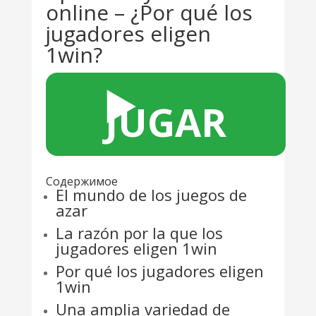
online – ¿Por qué los
jugadores eligen
1win?
▶️
JUGAR
Содержимое
El mundo de los juegos de
azar
La razón por la que los
jugadores eligen 1win
Por qué los jugadores eligen
1win
Una amplia variedad de