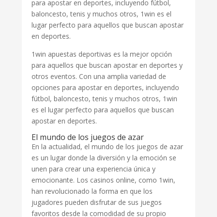
para apostar en deportes, incluyendo fútbol,
baloncesto, tenis y muchos otros, 1win es el
lugar perfecto para aquellos que buscan apostar
en deportes.
1win apuestas deportivas es la mejor opción
para aquellos que buscan apostar en deportes y
otros eventos. Con una amplia variedad de
opciones para apostar en deportes, incluyendo
fútbol, baloncesto, tenis y muchos otros, 1win
es el lugar perfecto para aquellos que buscan
apostar en deportes.
El mundo de los juegos de azar
En la actualidad, el mundo de los juegos de azar
es un lugar donde la diversión y la emoción se
unen para crear una experiencia única y
emocionante. Los casinos online, como 1win,
han revolucionado la forma en que los
jugadores pueden disfrutar de sus juegos
favoritos desde la comodidad de su propio