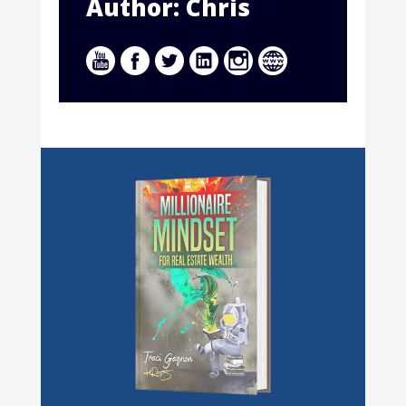
Author: Chris