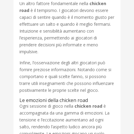
Un altro fattore fondamentale nella
chicken
road
è il tempismo. I giocatori devono essere
capaci di sentire quando è il momento giusto per
effettuare un salto e quando è meglio fermarsi.
Intuizione e sensibilità aumentano con
l’esperienza, permettendo ai giocatori di
prendere decisioni più informate e meno
impulsive.
Infine, l’osservazione degli altri giocatori può
fornire preziose informazioni. Notando come si
comportano e quali scelte fanno, si possono
trarre utili insegnamenti che possono influenzare
positivamente le proprie scelte nel gioco.
Le emozioni della chicken road
Ogni sessione di gioco nella
chicken road
è
accompagnata da una gamma di emozioni. La
tensione e l’eccitazione aumentano ad ogni
salto, rendendo l’aspetto ludico ancora più
coinvolgente. Le emozioni giocano un ruolo