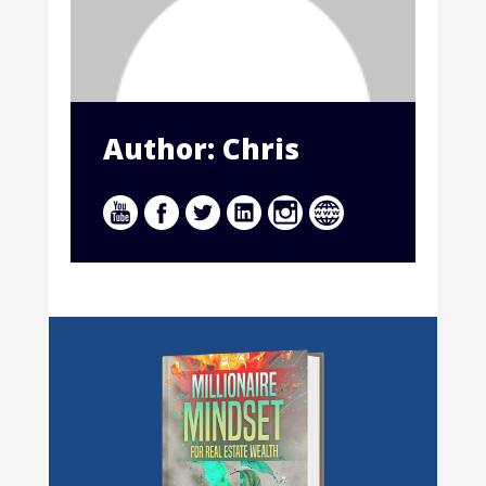
Author: Chris