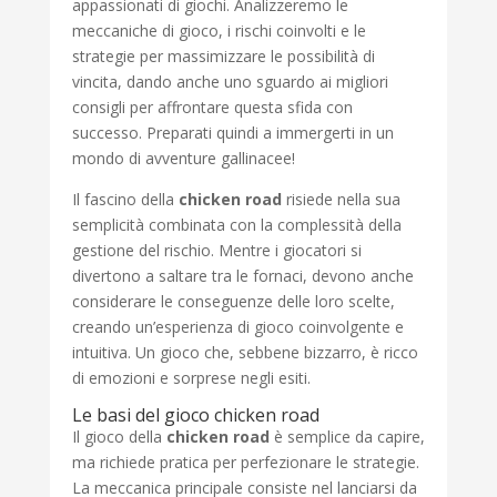
appassionati di giochi. Analizzeremo le
meccaniche di gioco, i rischi coinvolti e le
strategie per massimizzare le possibilità di
vincita, dando anche uno sguardo ai migliori
consigli per affrontare questa sfida con
successo. Preparati quindi a immergerti in un
mondo di avventure gallinacee!
Il fascino della
chicken road
risiede nella sua
semplicità combinata con la complessità della
gestione del rischio. Mentre i giocatori si
divertono a saltare tra le fornaci, devono anche
considerare le conseguenze delle loro scelte,
creando un’esperienza di gioco coinvolgente e
intuitiva. Un gioco che, sebbene bizzarro, è ricco
di emozioni e sorprese negli esiti.
Le basi del gioco chicken road
Il gioco della
chicken road
è semplice da capire,
ma richiede pratica per perfezionare le strategie.
La meccanica principale consiste nel lanciarsi da