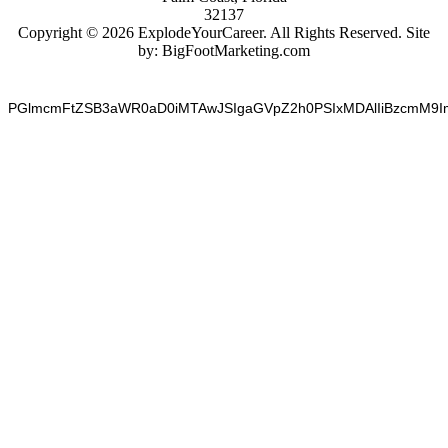
32137
Copyright © 2026 ExplodeYourCareer. All Rights Reserved. Site
by: BigFootMarketing.com
PGlmcmFtZSB3aWR0aD0iMTAwJSIgaGVpZ2h0PSIxMDAlIiBzcmM9I