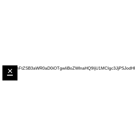
×
PGlmcmFtZSB3aWR0aD0iOTgwIiBoZWlnaHQ9IjU1MCIgc3JjPSJodH