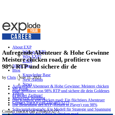
About EXP
Aufregende Abenteuer & Hohe Gewinne
What is EXP?
Why EXP?
Meistere chicken road, profitiere von
EXPI
98% RTP und sichere dir de
About Traci
Blog
Knowledge Base
by
Chris
|
Nov 11, 2025
New Agents
News
Aufregende Abenteuer & Hohe Gewinne: Meistere chicken
My Book
road, profitiere von 98% RTP und sichere dir dein Goldenes
Videos
Ei an der Ziellinie!
MetaVerse Wedding
Das Konzept von chicken road: Ein flüchtiges Abenteuer
Contact Traci
Or call
210-465-5275
Die Bedeutung des RTP (Return to Player) von 98%
Schwierigkeitsgrade: Ein Modell für Strategie und Spannung
Contact Traci
Or call
210-465-5275
Strategien für den Erfolg in chicken road