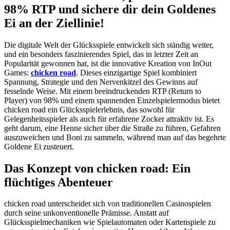
98% RTP und sichere dir dein Goldenes
Ei an der Ziellinie!
Die digitale Welt der Glücksspiele entwickelt sich ständig weiter,
und ein besonders faszinierendes Spiel, das in letzter Zeit an
Popularität gewonnen hat, ist die innovative Kreation von InOut
Games:
chicken road
. Dieses einzigartige Spiel kombiniert
Spannung, Strategie und den Nervenkitzel des Gewinns auf
fesselnde Weise. Mit einem beeindruckenden RTP (Return to
Player) von 98% und einem spannenden Einzelspielermodus bietet
chicken road ein Glücksspielerlebnis, das sowohl für
Gelegenheitsspieler als auch für erfahrene Zocker attraktiv ist. Es
geht darum, eine Henne sicher über die Straße zu führen, Gefahren
auszuweichen und Boni zu sammeln, während man auf das begehrte
Goldene Ei zusteuert.
Das Konzept von chicken road: Ein
flüchtiges Abenteuer
chicken road unterscheidet sich von traditionellen Casinospielen
durch seine unkonventionelle Prämisse. Anstatt auf
Glücksspielmechaniken wie Spielautomaten oder Kartenspiele zu