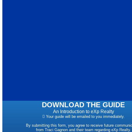
DOWNLOAD THE GUIDE
An Introduction to eXp Realty
Your guide will be emailed to you immediately.
By submitting this form, you agree to receive future communi
from Traci Gagnon and their team regarding eXp Realty.