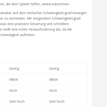
ten, die dem Spieler helfen, weiterzukommen.
 variabel. Auf dem einfachen Schwierigkeitsgrad bewegen
hter zu vermeiden. Mit steigendem Schwierigkeitsgrad
, was eine präzisere Steuerung und schnellere
 stellt eine echte Herausforderung dar, da die
chwindigkeit auftreten.
Gering
Gering
Mittel
Mittel
Hoch
Hoch
Sehr hoch
Sehr hoch