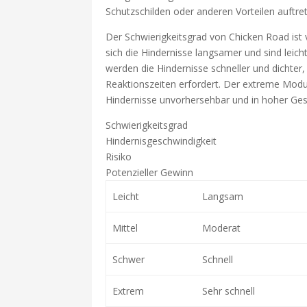
Schutzschilden oder anderen Vorteilen auftre
Der Schwierigkeitsgrad von Chicken Road ist
sich die Hindernisse langsamer und sind leic
werden die Hindernisse schneller und dichter
Reaktionszeiten erfordert. Der extreme Modus
Hindernisse unvorhersehbar und in hoher Ges
Schwierigkeitsgrad
Hindernisgeschwindigkeit
Risiko
Potenzieller Gewinn
Leicht
Langsam
Mittel
Moderat
Schwer
Schnell
Extrem
Sehr schnell