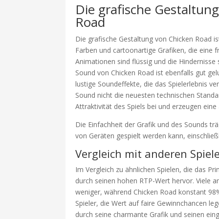
Die grafische Gestaltun
Road
Die grafische Gestaltung von Chicken Road is
Farben und cartoonartige Grafiken, die eine 
Animationen sind flüssig und die Hindernisse s
Sound von Chicken Road ist ebenfalls gut ge
lustige Soundeffekte, die das Spielerlebnis v
Sound nicht die neuesten technischen Standar
Attraktivität des Spiels bei und erzeugen e
Die Einfachheit der Grafik und des Sounds trä
von Geräten gespielt werden kann, einschließ
Vergleich mit anderen Spiel
Im Vergleich zu ähnlichen Spielen, die das P
durch seinen hohen RTP-Wert hervor. Viele a
weniger, während Chicken Road konstant 98% b
Spieler, die Wert auf faire Gewinnchancen le
durch seine charmante Grafik und seinen ein