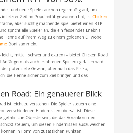
andel, und neue Spiele tauchen regelmäßig auf, um
s in letzter Zeit an Popularität gewonnen hat, ist
Chicken
nfache, aber süchtig machende Spiel bietet einen RTP
d spricht alle Spieler an, die ein fesselndes Erlebnis
ine Henne auf ihrem Weg zu einem goldenen Ei, wobei
game
Boni sammeln.
 leicht, mittel, schwer und extrem – bietet Chicken Road
Anfängern als auch erfahrenen Spielern gefallen wird.
 der potenzielle Gewinn, aber auch das Risiko,
fach: die Henne sicher zum Ziel bringen und das
n Road: Ein genauerer Blick
d ist leicht zu verstehen. Die Spieler steuern eine
von verschiedenen Hindernissen übersät ist. Diese
e gefährliche Objekte sein, die das Vorankommen
eschickt steuern, um diesen Hindernissen auszuweichen
i können in Form von zusätzlichen Punkten,