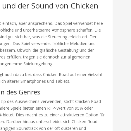
g und der Sound von Chicken
t einfach, aber ansprechend. Das Spiel verwendet helle
fröhliche und unterhaltsame Atmosphäre schaffen. Die
ind gut sichtbar, was die Steuerung erleichtert. Der
lungen. Das Spiel verwendet fröhliche Melodien und
erbessern. Obwohl die grafische Gestaltung und der
ds erfüllen, tragen sie dennoch zur allgemeinen
ine angenehme Spielumgebung.
gt auch dazu bei, dass Chicken Road auf einer Vielzahl
lich älterer Smartphones und Tablets.
en des Genres
rinzip des Ausweichens verwenden, sticht Chicken Road
ndere Spiele bieten einen RTP-Wert von 95% oder
ietet. Dies macht es zu einer attraktiveren Option für
gen. Darüber hinaus unterscheidet sich Chicken Road
gängigen Soundtrack von der oft düsteren und