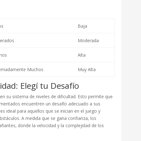
os
Baja
erados
Moderada
hos
Alta
remadamente Muchos
Muy Alta
idad: Elegí tu Desafío
 en su sistema de niveles de dificultad. Esto permite que
imentados encuentren un desafío adecuado a sus
il es ideal para aquellos que se inician en el juego y
obstáculos. A medida que se gana confianza, los
iantes, donde la velocidad y la complejidad de los