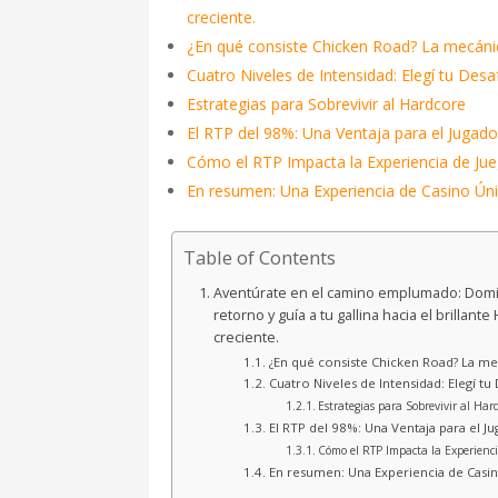
creciente.
¿En qué consiste Chicken Road? La mecáni
Cuatro Niveles de Intensidad: Elegí tu Desa
Estrategias para Sobrevivir al Hardcore
El RTP del 98%: Una Ventaja para el Jugado
Cómo el RTP Impacta la Experiencia de Ju
En resumen: Una Experiencia de Casino Ún
Table of Contents
Aventúrate en el camino emplumado: Domin
retorno y guía a tu gallina hacia el brillan
creciente.
¿En qué consiste Chicken Road? La me
Cuatro Niveles de Intensidad: Elegí tu
Estrategias para Sobrevivir al Har
El RTP del 98%: Una Ventaja para el J
Cómo el RTP Impacta la Experienci
En resumen: Una Experiencia de Casi