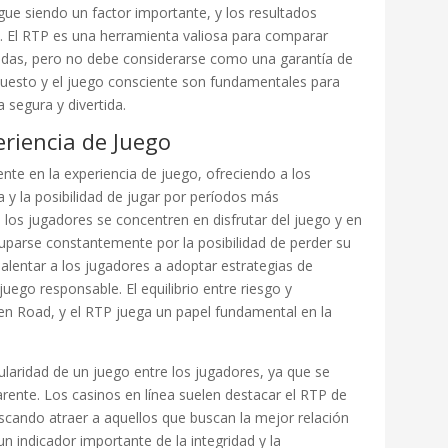
igue siendo un factor importante, y los resultados
e. El RTP es una herramienta valiosa para comparar
adas, pero no debe considerarse como una garantía de
puesto y el juego consciente son fundamentales para
a segura y divertida.
riencia de Juego
nte en la experiencia de juego, ofreciendo a los
y la posibilidad de jugar por períodos más
 los jugadores se concentren en disfrutar del juego y en
cuparse constantemente por la posibilidad de perder su
alentar a los jugadores a adoptar estrategias de
uego responsable. El equilibrio entre riesgo y
n Road, y el RTP juega un papel fundamental en la
aridad de un juego entre los jugadores, ya que se
rente. Los casinos en línea suelen destacar el RTP de
cando atraer a aquellos que buscan la mejor relación
 un indicador importante de la integridad y la