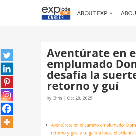
ABOUT EXP
ABOU
Aventúrate en e
emplumado Dom
desafía la suer
retorno y guí
by
Chris
|
Oct 28, 2025
Aventúrate en el camino emplumado: Domin
retorno y guía a tu gallina hacia el brillan