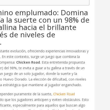
amino emplumado: Domina
a la suerte con un 98% de
llina hacia el brillante
és de niveles de
.
stante evolución, ofreciendo experiencias innovadoras y
 En este contexto, surge un juego que combina la
ecompensa:
Chicken Road
. Esta entretenida propuesta
 del 98%, te invita a guiar a tu gallina a través de un
un juego de un solo jugador, donde la suerte y la
do Huevo Dorado. La elección de dificultad, con niveles
pa estratégica que mantiene al jugador enganchado.
dependen puramente de la suerte,
Chicken Road
do que los jugadores anticipen y eviten obstáculos. Esto
tificante, especialmente para aquellos que buscan algo