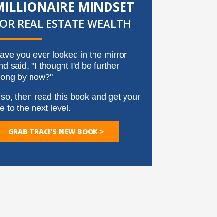
MILLIONAIRE MINDSET
FOR REAL ESTATE WEALTH
ave you ever looked in the mirror
nd said, "I thought I'd be further
long by now?"
f so, then read this book and get your
ife to the next level.
GRAB TRACI'S NEW BOOK >