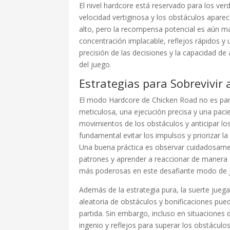
El nivel hardcore está reservado para los ver
velocidad vertiginosa y los obstáculos aparec
alto, pero la recompensa potencial es aún ma
concentración implacable, reflejos rápidos y u
precisión de las decisiones y la capacidad d
del juego.
Estrategias para Sobrevivir 
El modo Hardcore de Chicken Road no es para 
meticulosa, una ejecución precisa y una pacien
movimientos de los obstáculos y anticipar los
fundamental evitar los impulsos y priorizar la
Una buena práctica es observar cuidadosament
patrones y aprender a reaccionar de manera 
más poderosas en este desafiante modo de 
Además de la estrategia pura, la suerte jueg
aleatoria de obstáculos y bonificaciones puede
partida. Sin embargo, incluso en situaciones 
ingenio y reflejos para superar los obstáculo