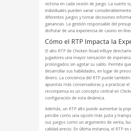
victoria en cada sesión de juego. La suerte s
individuales pueden variar considerablement
diferentes juegos y tomar decisiones inform
ganancias. La gestión responsable del presu
disfrutar de una experiencia de casino en líne
Cómo el RTP Impacta la Expe
El alto RTP de Chicken Road influye directame
jugadores una mayor sensación de esperanza 
prolongados sin agotar su saldo. Permite que
desarrollar sus habilidades, en lugar de preo
dinero. La conciencia del RTP puede también 
apuestas más conservadoras y a practicar el j
recompensa es un concepto central en Chicke
configuración de esta dinámica.
Además, un RTP alto puede aumentar la popul
percibe como una opción más justa y transpa
sus juegos como un argumento de venta, bus
calidad-precio. En última instancia, el RTP es