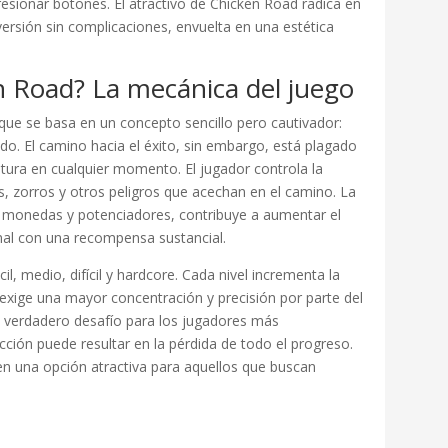
esionar botones. El atractivo de Chicken Road radica en
versión sin complicaciones, envuelta en una estética
n Road? La mecánica del juego
que se basa en un concepto sencillo pero cautivador:
do. El camino hacia el éxito, sin embargo, está plagado
tura en cualquier momento. El jugador controla la
s, zorros y otros peligros que acechan en el camino. La
, monedas y potenciadores, contribuye a aumentar el
 final con una recompensa sustancial.
cil, medio, difícil y hardcore. Cada nivel incrementa la
 exige una mayor concentración y precisión por parte del
 un verdadero desafío para los jugadores más
ión puede resultar en la pérdida de todo el progreso.
 en una opción atractiva para aquellos que buscan