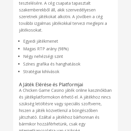
tesztelésére. A cég csapata tapasztalt
szakemberekből áll, akik szenvedélyesen
szeretnek játékokat alkotni. A jövőben a cég
további izgalmas játékokkal tervezi meglepni a
játékosokat.
Egyedi játékmenet
Magas RTP arány (98%)
Négy nehézségi szint
Színes grafika és hanghatások
Stratégiai kihívások
A Játék Elérése és Platformjai
A Chicken Game Casino játék online kaszinókban
és játékplatformokon érhető el. A játékhoz nincs
szükség letöltésre vagy speciális szoftverre,
hiszen a játék közvetlenül a böngészőben
játszható. Ezáltal a játékhoz bárhonnan és
bármikor hozzáférhetünk, csak egy
internetkapcsolatra van szükség.