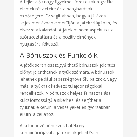
A fejlesztők nagy figyelmet fordítottak a grafikai
elemek részleteire és a hanghatások
minőségére. Ez segít abban, hogy a játékos
teljes mértékben elmerüljön a játék világában, és
élvezze a kalandot. A játék minden aspektusa a
szórakoztatásra és a pozitív élmények
nyújtására fókuszál.
A Bónuszok és Funkcióik
A játék során összegyűjthető bónuszok jelentős
előnyt jelenthetnek a tyúk számára. A bónuszok
lehetnek például sebességnövelők, pajzsok, vagy
más, a tyúknak kedvező tulajdonságokkal
rendelkezők. A bónuszok helyes felhasználása
kulcsfontosságú a sikerhez, és segíthet a
tyúknak elkerülni a veszélyeket és gyorsabban
eljutni a céljához.
A különböző bónuszok hatékony
kombinációjával a játékosok jelentősen