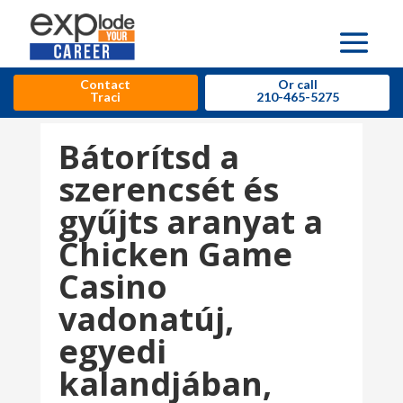
Contact
Or call
Traci
210-465-5275
Bátorítsd a
szerencsét és
gyűjts aranyat a
Chicken Game
Casino
vadonatúj,
egyedi
kalandjában,