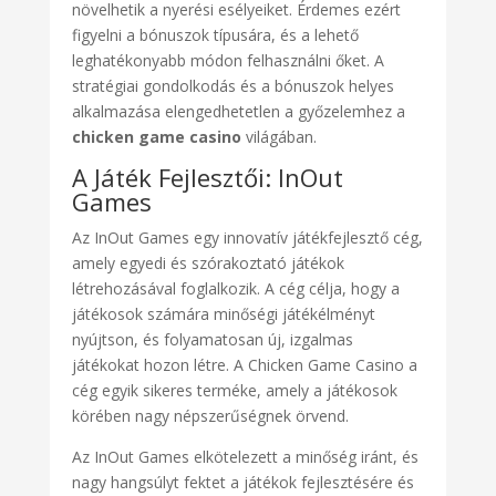
növelhetik a nyerési esélyeiket. Érdemes ezért
figyelni a bónuszok típusára, és a lehető
leghatékonyabb módon felhasználni őket. A
stratégiai gondolkodás és a bónuszok helyes
alkalmazása elengedhetetlen a győzelemhez a
chicken game casino
világában.
A Játék Fejlesztői: InOut
Games
Az InOut Games egy innovatív játékfejlesztő cég,
amely egyedi és szórakoztató játékok
létrehozásával foglalkozik. A cég célja, hogy a
játékosok számára minőségi játékélményt
nyújtson, és folyamatosan új, izgalmas
játékokat hozon létre. A Chicken Game Casino a
cég egyik sikeres terméke, amely a játékosok
körében nagy népszerűségnek örvend.
Az InOut Games elkötelezett a minőség iránt, és
nagy hangsúlyt fektet a játékok fejlesztésére és